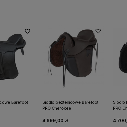
Do ulubionych
Do ulubionych
icowe Barefoot
Siodło bezterlicowe Barefoot
Siodło 
PRO Cherokee
PRO Ch
4 699,00 zł
4 700,