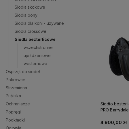
Siodła skokowe
Siodła pony
Siodła dla koni - używane
Siodła crossowe
Siodła bezterlicowe
wszechstronne
ujeżdzeniowe
westernowe
Osprzęt do siodeł
Pokrowce
Strzemiona
Puśliska
Ochraniacze
Siodło bezterl
PRO Barrydale
Popręgi
Podkładki
4 900,00 zł
Ogłowia