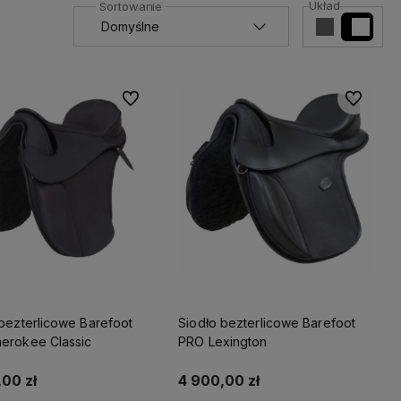
Układ
Do ulubionych
Do ulubio
bezterlicowe Barefoot
Siodło bezterlicowe Barefoot
erokee Classic
PRO Lexington
00 zł
4 900,00 zł