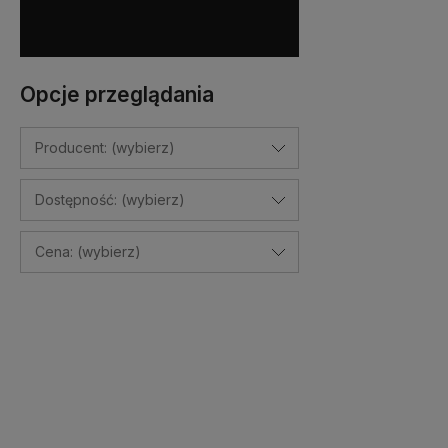
rencji.
go idealnie do Twoich pref
Do 
Opcje przeglądania
Producent: (wybierz)
Dostępność: (wybierz)
Cena: (wybierz)