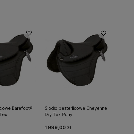
koszyka
Do koszyka
Do ulubionych
Do ulubionych
licowe Barefoot®
Siodło bezterlicowe Cheyenne
y 2023
Skorzystaj z darmowej dostawy
Tex
Dry Tex Pony
przętu
już od 500
zł!
tnie
boru
1 999,00 zł
bierając