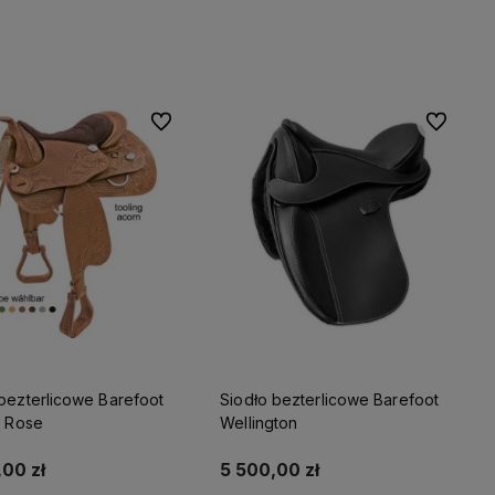
Do koszyka
Do koszyka
Do ulubionych
Do ulubio
bezterlicowe Barefoot
Siodło bezterlicowe Barefoot
a Rose
Wellington
00 zł
5 500,00 zł