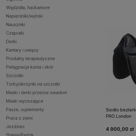
Wędzidła, hackamore
Do 
Napierśniki/wytoki
Nauszniki
Czapraki
Derki
Kantary i uwiązy
Produkty terapeutyczne
Pielęgnacja konia i skór
Szczotki
Torby/skrzynki na szczotki
Maski i derki przeciw owadom
Maski wyciszające
Pasze, suplementy
Siodło bezterl
PRO London
Praca z ziemi
Jeździec
4 900,00 zł
Stajnia/Padok