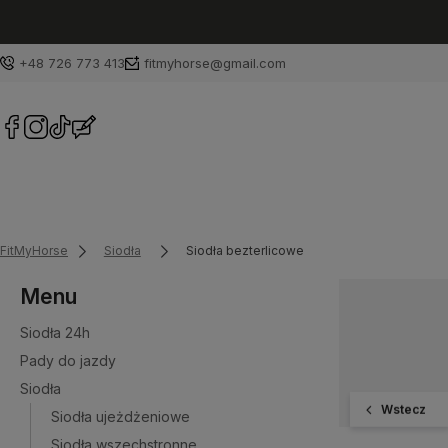
+48 726 773 413
fitmyhorse@gmail.com
FitMyHorse
Siodła
Siodła bezterlicowe
Menu
Siodła 24h
Pady do jazdy
Siodła
Wstecz
Siodła ujeżdżeniowe
Siodła wszechstronne