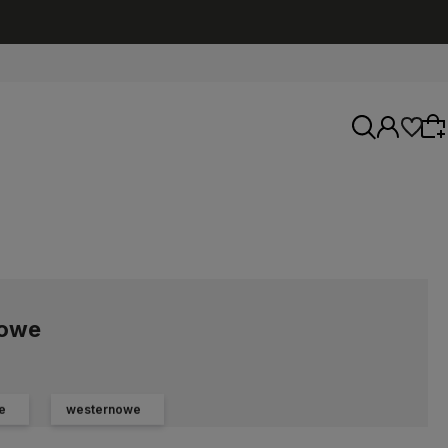
Wybierz coś dla siebie z naszej aktualnej
oferty lub zaloguj się, aby przywrócić dodane
produkty do listy z poprzedniej sesji.
cowe
e
westernowe