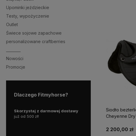
Upominki jeździeckie
Do 
Testy, wypożyczenie
Outlet
Świece sojowe zapachowe
personalizowane craftberries
________
Nowości
Promocje
Dlaczego Fitmyhorse?
Siodło bezter
 2023
Skorzystaj z darmowej dostawy
Nasz sklep działa od połow
Cheyenne Dry
rzętu
już od 500
zł!
roku, zawodowo doborem s
nie
zajmujemy się od 2018
.
Chę
oru
doradzimy Ci w zakresie
wy
2 200,00 zł
ierając
określonego produktu, do