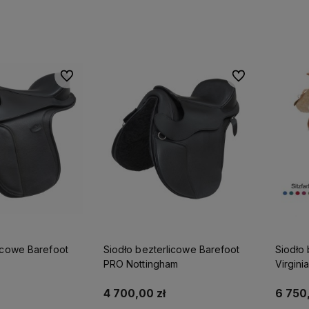
koszyka
Do koszyka
Do ulubionych
Do ulubionych
icowe Barefoot
Siodło bezterlicowe Barefoot
Siodło 
PRO Nottingham
Virgini
4 700,00 zł
6 750,