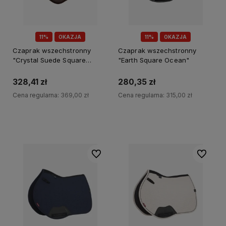
11%
OKAZJA
11%
OKAZJA
Czaprak wszechstronny
Czaprak wszechstronny
"Crystal Suede Square
"Earth Square Ocean"
Brown" Lemieux
328,41 zł
280,35 zł
Cena regularna:
369,00 zł
Cena regularna:
315,00 zł
Do koszyka
Do koszyka
Do ulubionych
Do ulubi