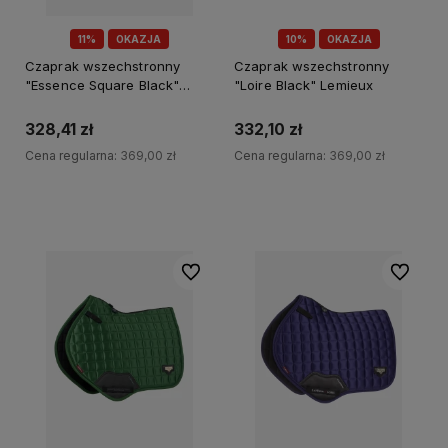
11%
OKAZJA
10%
OKAZJA
Czaprak wszechstronny
Czaprak wszechstronny
"Essence Square Black"
"Loire Black" Lemieux
Lemieux
328,41 zł
332,10 zł
Cena regularna:
369,00 zł
Cena regularna:
369,00 zł
Do koszyka
Do koszyka
Do ulubionych
Do ulubi