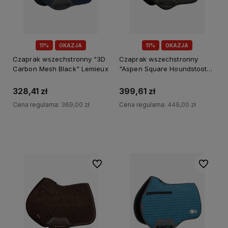
11%
OKAZJA
11%
OKAZJA
Czaprak wszechstronny "3D
Czaprak wszechstronny
Carbon Mesh Black" Lemieux
"Aspen Square Houndstooth"
Lemieux
328,41 zł
399,61 zł
Cena regularna:
369,00 zł
Cena regularna:
449,00 zł
Do koszyka
Do koszyka
Do ulubionych
Do ulubi