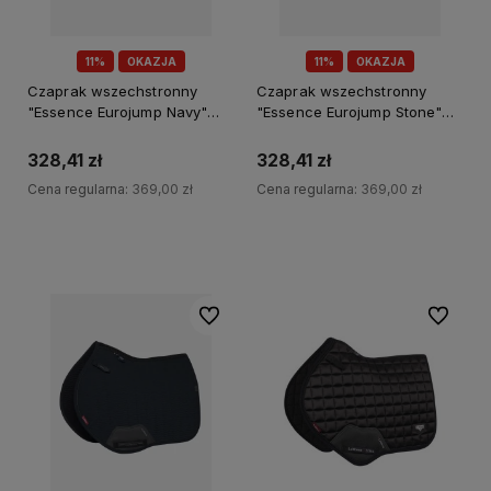
11%
OKAZJA
11%
OKAZJA
Czaprak wszechstronny
Czaprak wszechstronny
"Essence Eurojump Navy"
"Essence Eurojump Stone"
Lemieux
Lemieux
328,41 zł
328,41 zł
Cena regularna:
369,00 zł
Cena regularna:
369,00 zł
Do koszyka
Do koszyka
Do ulubionych
Do ulubi