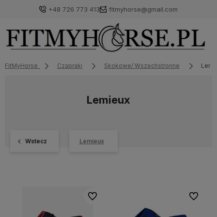
+48 726 773 413
fitmyhorse@gmail.com
FitMyHorse
Czapraki
Skokowe/ Wszechstronne
Lemi
Lemieux
Wstecz
Lemieux
Do ulubionych
Do ulubi