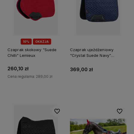
10%
OKAZJA
Czaprak skokowy "Suede
Czaprak ujeżdżeniowy
Chilli" Lemieux
"Crystal Suede Navy"
Lemieux
260,10 zł
369,00 zł
Cena regularna:
289,00 zł
Do koszyka
Do koszyka
Do ulubionych
Do ulubi