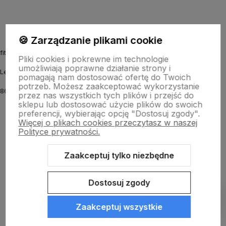
🍪 Zarządzanie plikami cookie
fitmyhorse.pl Sklep jeździecki
Pliki cookies i pokrewne im technologie
umożliwiają poprawne działanie strony i
Letnia 12
pomagają nam dostosować ofertę do Twoich
potrzeb. Możesz zaakceptować wykorzystanie
86-031 Osielsko k. Bydgoszczy
przez nas wszystkich tych plików i przejść do
sklepu lub dostosować użycie plików do swoich
preferencji, wybierając opcję "Dostosuj zgody".
Więcej o plikach cookies przeczytasz w naszej
Polityce prywatności.
Zaakceptuj tylko niezbędne
Sklep internetowy Shoper.pl
Szablon Shoper Modern 3.0™
od
GrowCommerce
Dostosuj zgody
Pokaż filtry
Zaakceptuj wszystkie