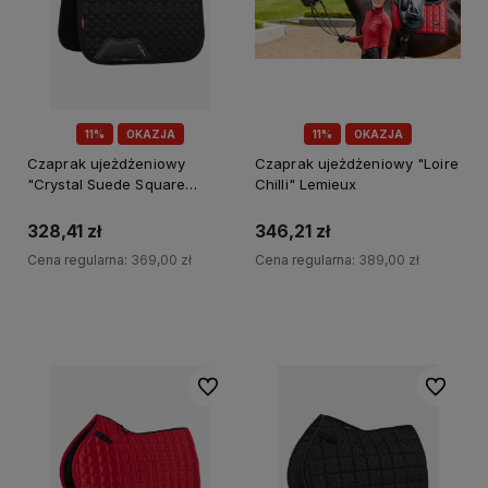
11%
OKAZJA
11%
OKAZJA
Czaprak ujeżdżeniowy
Czaprak ujeżdżeniowy "Loire
"Crystal Suede Square
Chilli" Lemieux
Black" Lemieux
328,41 zł
346,21 zł
Cena regularna:
369,00 zł
Cena regularna:
389,00 zł
Do koszyka
Do koszyka
Do ulubionych
Do ulubi