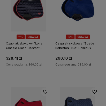
11%
OKAZJA
10%
OKAZJA
Czaprak skokowy "Loire
Czaprak skokowy "Suede
Classic Close Contact
Benetton Blue" Lemieux
Square" Navy/Cranberry
Lemieux
328,41 zł
260,10 zł
Cena regularna:
369,00 zł
Cena regularna:
289,00 zł
Do koszyka
Do koszyka
Do ulubionych
Do ulubi