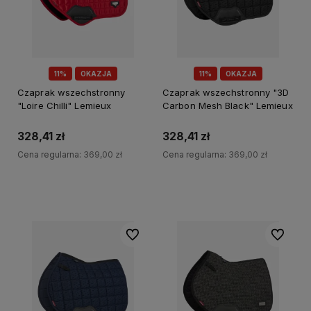
11%
OKAZJA
11%
OKAZJA
Czaprak wszechstronny
Czaprak wszechstronny "3D
"Loire Chilli" Lemieux
Carbon Mesh Black" Lemieux
328,41 zł
328,41 zł
Cena regularna:
369,00 zł
Cena regularna:
369,00 zł
Do koszyka
Do koszyka
Do ulubionych
Do ulubi