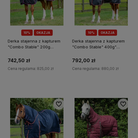
10%
OKAZJA
10%
OKAZJA
Derka stajenna z kapturem
Derka stajenna z kapturem
"Combo Stable" 200g
"Combo Stable" 400g"
Premier Equine
Premier Equine
742,50 zł
792,00 zł
Cena regularna:
825,00 zł
Cena regularna:
880,00 zł
Do koszyka
Do koszyka
Do ulubionych
Do ulubi