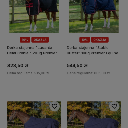
10%
OKAZJA
10%
OKAZJA
Derka stajenna "Lucanta
Derka stajenna "Stable
Demi Stable " 200g Premier
Buster" 100g Premier Equine
Equine
823,50 zł
544,50 zł
Cena regularna:
915,00 zł
Cena regularna:
605,00 zł
Do koszyka
Do koszyka
Do ulubionych
Do ulubi