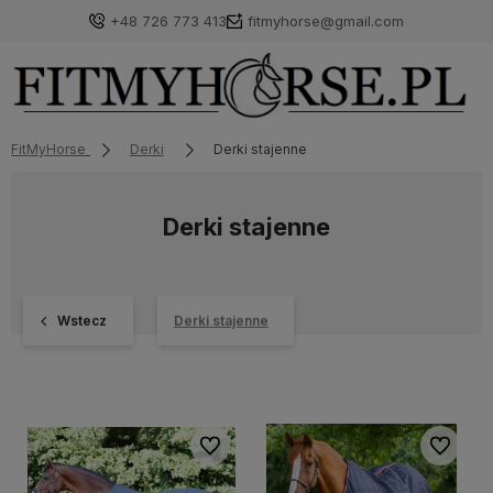
+48 726 773 413
fitmyhorse@gmail.com
FitMyHorse
Derki
Derki stajenne
Derki stajenne
Wstecz
Derki stajenne
Do ulubionych
Do ulubi