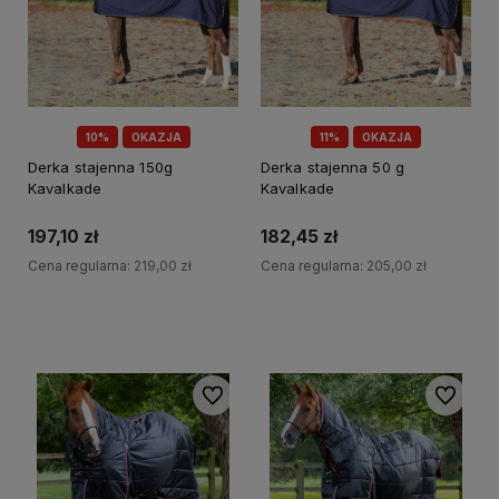
10%
OKAZJA
11%
OKAZJA
Derka stajenna 150g
Derka stajenna 50 g
Kavalkade
Kavalkade
197,10 zł
182,45 zł
Cena regularna:
219,00 zł
Cena regularna:
205,00 zł
Do koszyka
Do koszyka
Do ulubionych
Do ulubi