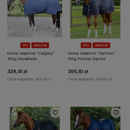
11%
OKAZJA
10%
OKAZJA
Derka stajenna "Calgary"
Derka stajenna "Garissa"
300g Kavalkade
100g Premier Equine
328,41 zł
395,10 zł
Cena regularna:
369,00 zł
Cena regularna:
439,00 zł
Do koszyka
Do koszyka
Do ulubionych
Do ulubi