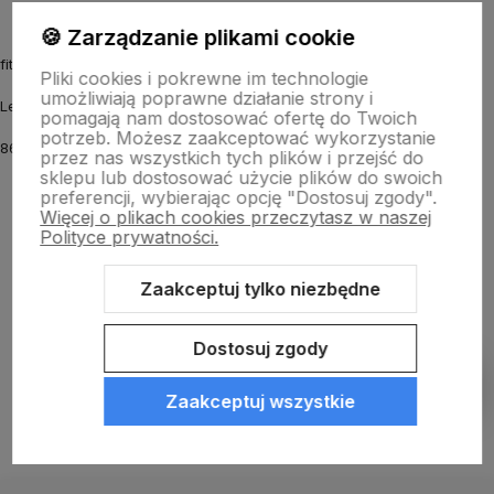
🍪 Zarządzanie plikami cookie
fitmyhorse.pl Sklep jeździecki
Pliki cookies i pokrewne im technologie
umożliwiają poprawne działanie strony i
Letnia 12
pomagają nam dostosować ofertę do Twoich
potrzeb. Możesz zaakceptować wykorzystanie
86-031 Osielsko k. Bydgoszczy
przez nas wszystkich tych plików i przejść do
sklepu lub dostosować użycie plików do swoich
preferencji, wybierając opcję "Dostosuj zgody".
Więcej o plikach cookies przeczytasz w naszej
Polityce prywatności.
Zaakceptuj tylko niezbędne
Sklep internetowy Shoper.pl
Szablon Shoper Modern 3.0™
od
GrowCommerce
Dostosuj zgody
Pokaż filtry
Zaakceptuj wszystkie