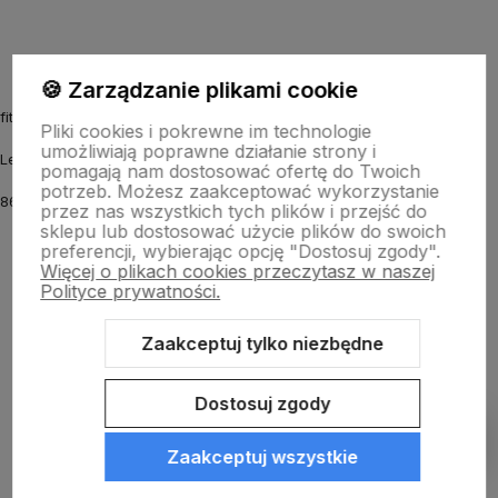
🍪 Zarządzanie plikami cookie
fitmyhorse.pl Sklep jeździecki
Pliki cookies i pokrewne im technologie
umożliwiają poprawne działanie strony i
Letnia 12
pomagają nam dostosować ofertę do Twoich
potrzeb. Możesz zaakceptować wykorzystanie
86-031 Osielsko k. Bydgoszczy
przez nas wszystkich tych plików i przejść do
sklepu lub dostosować użycie plików do swoich
preferencji, wybierając opcję "Dostosuj zgody".
Więcej o plikach cookies przeczytasz w naszej
Polityce prywatności.
Zaakceptuj tylko niezbędne
Sklep internetowy Shoper.pl
Szablon Shoper Modern 3.0™
od
GrowCommerce
Dostosuj zgody
Pokaż filtry
Zaakceptuj wszystkie