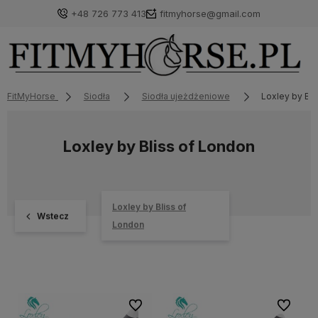
+48 726 773 413
fitmyhorse@gmail.com
FitMyHorse
Siodła
Siodła ujeżdżeniowe
Loxley by Bli
Loxley by Bliss of London
Loxley by Bliss of
Wstecz
London
Do ulubionych
Do ulubi