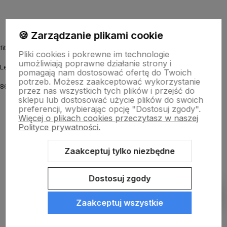
🍪 Zarządzanie plikami cookie
fitmyhorse.pl Sklep jeździecki
Pliki cookies i pokrewne im technologie
umożliwiają poprawne działanie strony i
Letnia 12
pomagają nam dostosować ofertę do Twoich
potrzeb. Możesz zaakceptować wykorzystanie
86-031 Osielsko k. Bydgoszczy
przez nas wszystkich tych plików i przejść do
sklepu lub dostosować użycie plików do swoich
preferencji, wybierając opcję "Dostosuj zgody".
Więcej o plikach cookies przeczytasz w naszej
Polityce prywatności.
Zaakceptuj tylko niezbędne
Sklep internetowy Shoper.pl
Szablon Shoper Modern 3.0™
od
GrowCommerce
Dostosuj zgody
Pokaż filtry
Zaakceptuj wszystkie