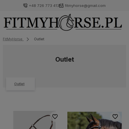
+48 726 773 413
fitmyhorse@gmail.com
FitMyHorse
Outlet
Outlet
Outlet
Do ulubionych
Do ulubi