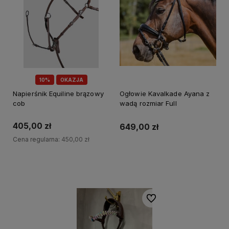
10%
OKAZJA
Napierśnik Equiline brązowy
Ogłowie Kavalkade Ayana z
cob
wadą rozmiar Full
405,00 zł
649,00 zł
Cena regularna:
450,00 zł
Do koszyka
Do koszyka
Do ulubionych