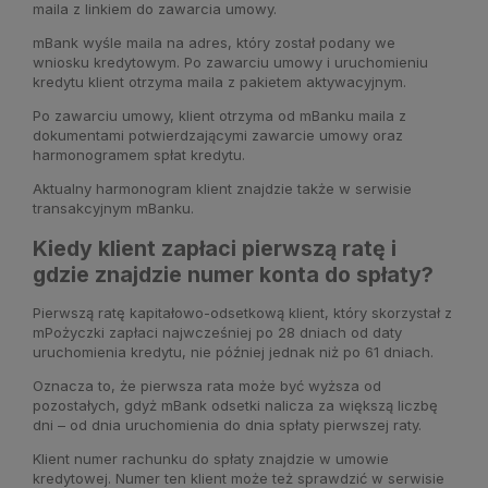
maila z linkiem do zawarcia umowy.
mBank wyśle maila na adres, który został podany we
wniosku kredytowym. Po zawarciu umowy i uruchomieniu
kredytu klient otrzyma maila z pakietem aktywacyjnym.
Po zawarciu umowy, klient otrzyma od mBanku maila z
dokumentami potwierdzającymi zawarcie umowy oraz
harmonogramem spłat kredytu.
Aktualny harmonogram klient znajdzie także w serwisie
transakcyjnym mBanku.
Kiedy klient zapłaci pierwszą ratę i
gdzie znajdzie numer konta do spłaty?
Pierwszą ratę kapitałowo-odsetkową klient, który skorzystał z
mPożyczki zapłaci najwcześniej po 28 dniach od daty
uruchomienia kredytu, nie później jednak niż po 61 dniach.
Oznacza to, że pierwsza rata może być wyższa od
pozostałych, gdyż mBank odsetki nalicza za większą liczbę
dni – od dnia uruchomienia do dnia spłaty pierwszej raty.
Klient numer rachunku do spłaty znajdzie w umowie
kredytowej. Numer ten klient może też sprawdzić w serwisie