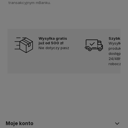
transakcyjnym mBanku.
Wysyłka gratis
Szybka d
już od 500 zł
Wysyłka
Nie dotyczy pasz
produktów
dostępnyc
24/48h w 
robocze
Moje konto