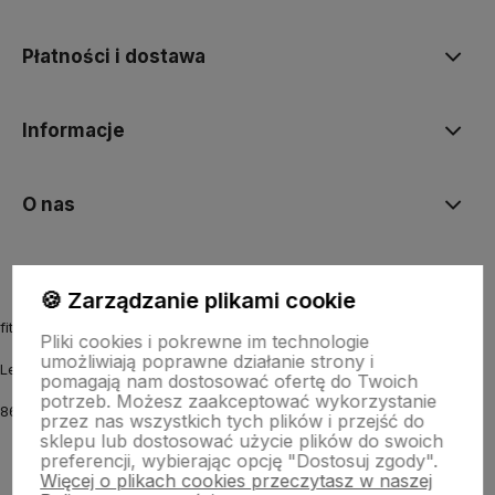
Płatności i dostawa
Informacje
O nas
🍪 Zarządzanie plikami cookie
fitmyhorse.pl Sklep jeździecki
Pliki cookies i pokrewne im technologie
umożliwiają poprawne działanie strony i
Letnia 12
pomagają nam dostosować ofertę do Twoich
potrzeb. Możesz zaakceptować wykorzystanie
86-031 Osielsko k. Bydgoszczy
przez nas wszystkich tych plików i przejść do
sklepu lub dostosować użycie plików do swoich
preferencji, wybierając opcję "Dostosuj zgody".
Więcej o plikach cookies przeczytasz w naszej