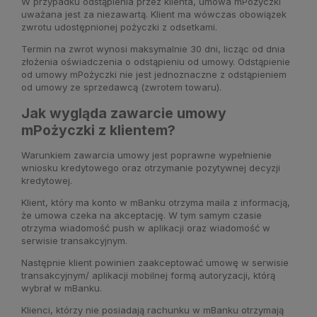
W przypadku odstąpienia przez klienta, umowa mPożyczki
uważana jest za niezawartą. Klient ma wówczas obowiązek
zwrotu udostępnionej pożyczki z odsetkami.
Termin na zwrot wynosi maksymalnie 30 dni, licząc od dnia
złożenia oświadczenia o odstąpieniu od umowy. Odstąpienie
od umowy mPożyczki nie jest jednoznaczne z odstąpieniem
od umowy ze sprzedawcą (zwrotem towaru).
Jak wygląda zawarcie umowy
mPożyczki z klientem?
Warunkiem zawarcia umowy jest poprawne wypełnienie
wniosku kredytowego oraz otrzymanie pozytywnej decyzji
kredytowej.
Klient, który ma konto w mBanku otrzyma maila z informacją,
że umowa czeka na akceptację. W tym samym czasie
otrzyma wiadomość push w aplikacji oraz wiadomość w
serwisie transakcyjnym.
Następnie klient powinien zaakceptować umowę w serwisie
transakcyjnym/ aplikacji mobilnej formą autoryzacji, którą
wybrał w mBanku.
Klienci, którzy nie posiadają rachunku w mBanku otrzymają