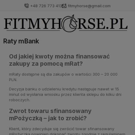
+48 726 773 413
fitmyhorse@gmail.com
Raty mBank
Od jakiej kwoty można finansować
zakupy za pomocą mRat?
mRaty dostępne są dla zakupów o wartości 300 – 20 000
PLN.
Decyzja banku o udzieleniu kredytu następuje nawet w 15
minut od wysłania wniosku przez klienta sklepu do kilku dni
roboczych.
Zwrot towaru sfinansowany
mPożyczką – jak to zrobić?
Klient, który zdecyduje się zwrócić towar sfinansowany
mPożyczką powinien dokonać zwrotu zgodnie z regulaminem