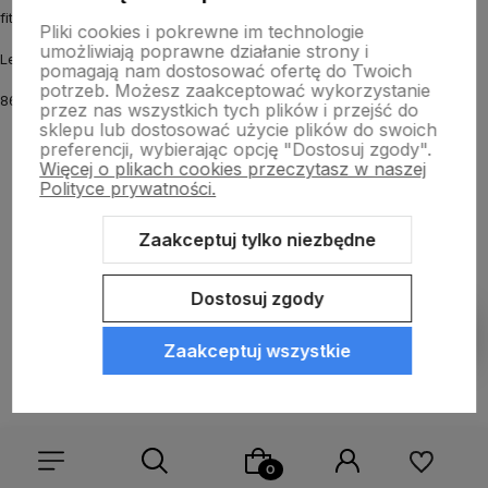
fitmyhorse.pl Sklep jeździecki
Pliki cookies i pokrewne im technologie
umożliwiają poprawne działanie strony i
Letnia 12
pomagają nam dostosować ofertę do Twoich
potrzeb. Możesz zaakceptować wykorzystanie
86-031 Osielsko k. Bydgoszczy
przez nas wszystkich tych plików i przejść do
sklepu lub dostosować użycie plików do swoich
preferencji, wybierając opcję "Dostosuj zgody".
Więcej o plikach cookies przeczytasz w naszej
Polityce prywatności.
Zaakceptuj tylko niezbędne
Sklep internetowy Shoper.pl
Szablon Shoper Modern 3.0™
od
GrowCommerce
Dostosuj zgody
Pokaż filtry
Zaakceptuj wszystkie