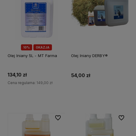
10%
OKAZJA
Olej lniany 5L - MT Farma
Olej lniany DERBY®
134,10 zł
54,00 zł
Cena regularna:
149,00 zł
Do koszyka
Do koszyka
Do ulubionych
Do ulubi