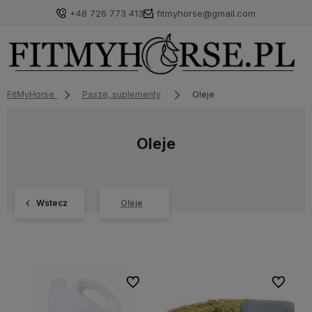
+48 726 773 413
fitmyhorse@gmail.com
FitMyHorse
Pasze, suplementy
Oleje
Oleje
Wstecz
Oleje
Do ulubionych
Do ulubi