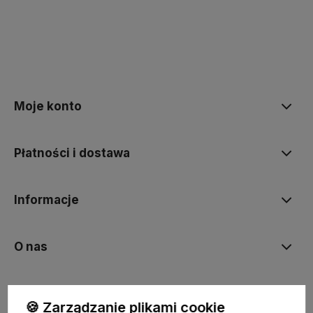
polityce prywatności
Moje konto
Płatności i dostawa
Informacje
O nas
🍪 Zarządzanie plikami cookie