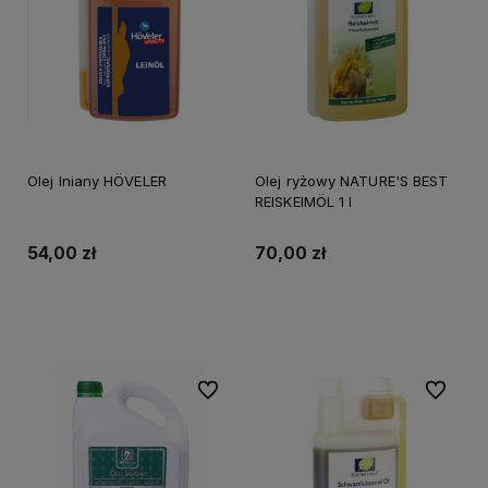
Olej lniany HÖVELER
Olej ryżowy NATURE'S BEST
REISKEIMÖL 1 l
54,00 zł
70,00 zł
Do koszyka
Do koszyka
Do ulubionych
Do ulubi