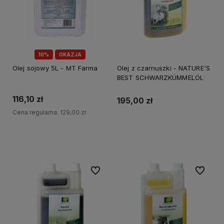
10%
OKAZJA
Olej sojowy 5L - MT Farma
Olej z czarnuszki - NATURE'S
BEST SCHWARZKÜMMELÖL
116,10 zł
195,00 zł
Cena regularna:
129,00 zł
Do koszyka
Do koszyka
Do ulubionych
Do ulubi