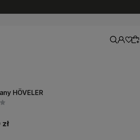
Wybierz coś dla siebie z naszej aktualnej
niany HÖVELER
oferty lub zaloguj się, aby przywrócić dodane
produkty do listy z poprzedniej sesji.
 zł