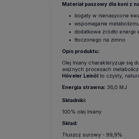
Materiał paszowy dla koni z n
bogaty w nienasycone kw
wspomaganie metabolizmu
dodatkowe źródło energii
tłoczonego na zimno
Opis produktu:
Olej lniany charakteryzuje si
ważnych procesach metabolicz
Höveler Leinöl
to czysty, natur
Energia strawna:
36,0 MJ
Składniki:
100% olej lniany
Skład:
Tłuszcz surowy - 99,9%