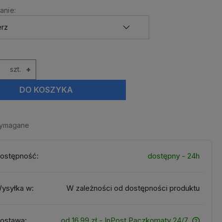
nie:
szt.
+
DO KOSZYKA
wymagane
ostępność:
dostępny - 24h
ysyłka w:
W zależności od dostępności produktu
ostawa:
od 16,99 zł
- InPost Paczkomaty 24/7