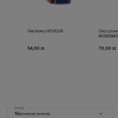
Olej ryżowy NATURE'S BEST
Olej sojow
REISKEIMÖL 1 l
116,10 zł
70,00 zł
Cena regula
Najniższa c
Do koszyka
Sortuj
wg