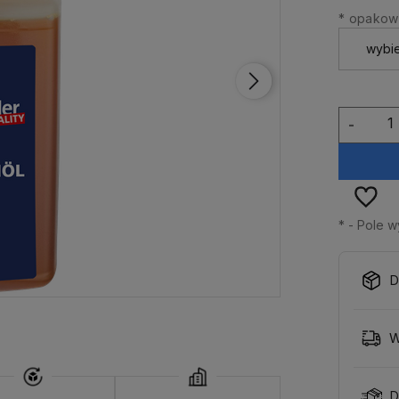
*
opakowa
-
*
- Pole 
D
W
D