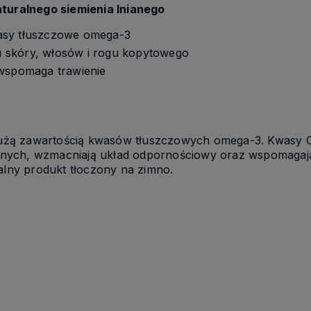
aturalnego siemienia lnianego
asy tłuszczowe omega-3
 skóry, włosów i rogu kopytowego
 wspomaga trawienie
ę dużą zawartością kwasów tłuszczowych omega-3. Kwasy O
nych, wzmacniają układ odpornościowy oraz wspomagają 
alny produkt tłoczony na zimno.