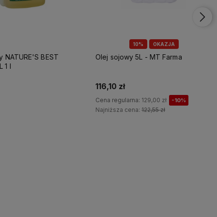
10%
OKAZJA
y 5L - MT Farma
Olej z czarnuszki - NATURE'S BEST
SCHWARZKÜMMELÖL
195,00 zł
rna:
129,00 zł
-10%
ena:
122,55 zł
Do koszyka
Do koszyka