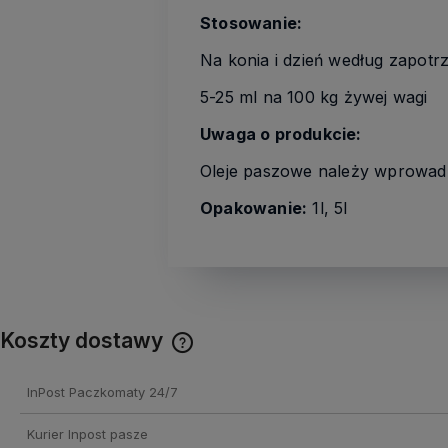
Stosowanie:
Na konia i dzień według zapotr
5-25 ml na 100 kg żywej wagi
Uwaga o produkcie:
Oleje paszowe należy wprowadza
Opakowanie:
1l, 5l
Koszty dostawy
Cena nie zawiera ewentualnych
InPost Paczkomaty 24/7
kosztów płatności
Kurier Inpost pasze