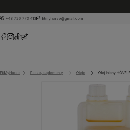
+48 726 773 413
fitmyhorse@gmail.com
FitMyHorse
Pasze, suplementy
Oleje
Olej lniany HÖVEL