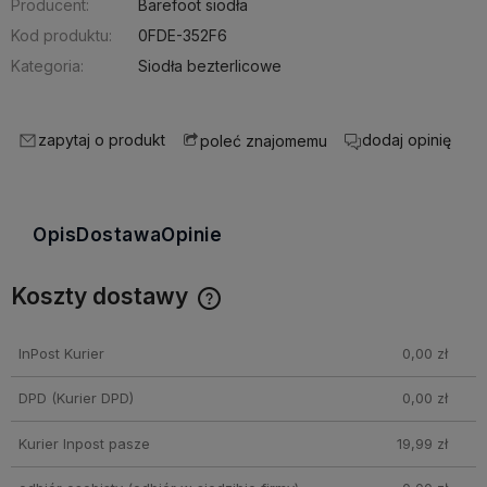
Producent:
Barefoot siodła
Kod produktu:
0FDE-352F6
Kategoria:
Siodła bezterlicowe
zapytaj o produkt
dodaj opinię
poleć znajomemu
Opis
Dostawa
Opinie
Koszty dostawy
Cena nie zawiera ewentualnych kosztów płatności
InPost Kurier
0,00 zł
DPD
(Kurier DPD)
0,00 zł
Kurier Inpost pasze
19,99 zł