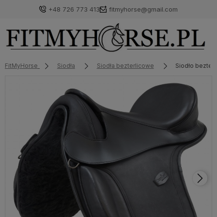
+48 726 773 413
fitmyhorse@gmail.com
FitMyHorse
Siodła
Siodła bezterlicowe
Siodło bezter