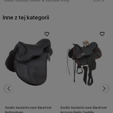
odbiór osobisty
(odbiór w siedzibie firmy)
0,00 zł
Inne z tej kategorii
bionych
bionych
Do ulubionych
Do ulubionych
Do ulubi
Do ulubi
Siodło bezterlicowe Barefoot
Siodło bezterlicowe Barefoot
Nottingham
Arizona Bellis Saddle