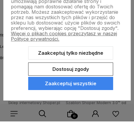
umożliwiają poprawne działanie strony i
O nas
pomagają nam dostosować ofertę do Twoich
potrzeb. Możesz zaakceptować wykorzystanie
przez nas wszystkich tych plików i przejść do
sklepu lub dostosować użycie plików do swoich
preferencji, wybierając opcję "Dostosuj zgody".
Więcej o plikach cookies przeczytasz w naszej
fitmyhorse.pl Sklep jeździecki
Polityce prywatności.
Letnia 12
Zaakceptuj tylko niezbędne
86-031 Osielsko k. Bydgoszczy
Dostosuj zgody
Zaakceptuj wszystkie
Sklep internetowy Shoper.pl
Szablon Shoper Modern 3.0™
od
GrowCommerce