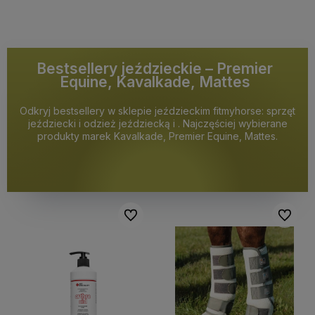
Bestsellery jeździeckie – Premier
Equine, Kavalkade, Mattes
Odkryj bestsellery w sklepie jeździeckim fitmyhorse: sprzęt
jeździecki i odzież jeździecką i . Najczęściej wybierane
produkty marek Kavalkade, Premier Equine, Mattes.
Do ulubionych
Do ulubi