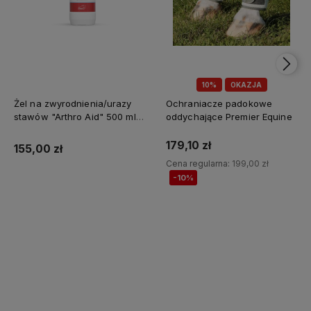
10%
OKAZJA
Żel na zwyrodnienia/urazy
Ochraniacze padokowe
stawów "Arthro Aid" 500 ml
oddychające Premier Equine
Jump It
179,10 zł
155,00 zł
Cena regularna:
199,00 zł
-10%
Do koszyka
Do koszyka