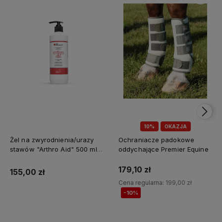
10%
OKAZJA
Żel na zwyrodnienia/urazy
Ochraniacze padokowe
stawów "Arthro Aid" 500 ml
oddychające Premier Equine
Jump It
179,10 zł
155,00 zł
Cena regularna:
199,00 zł
-10%
Do koszyka