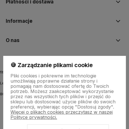
Płatności i dostawa
Informacje
O nas
🍪 Zarządzanie plikami cookie
fitmyhorse.pl Sklep jeździecki
Pliki cookies i pokrewne im technologie
umożliwiają poprawne działanie strony i
Letnia 12
pomagają nam dostosować ofertę do Twoich
potrzeb. Możesz zaakceptować wykorzystanie
86-031 Osielsko k. Bydgoszczy
przez nas wszystkich tych plików i przejść do
sklepu lub dostosować użycie plików do swoich
preferencji, wybierając opcję "Dostosuj zgody".
Więcej o plikach cookies przeczytasz w naszej
Polityce prywatności.