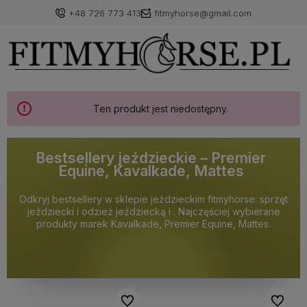
+48 726 773 413
fitmyhorse@gmail.com
Ten produkt jest niedostępny.
Bestsellery jeździeckie – Premier
Equine, Kavalkade, Mattes
Odkryj bestsellery w sklepie jeździeckim fitmyhorse: sprzęt
jeździecki i odzież jeździecką i . Najczęściej wybierane
produkty marek Kavalkade, Premier Equine, Mattes.
Do ulubionych
Do ulubi