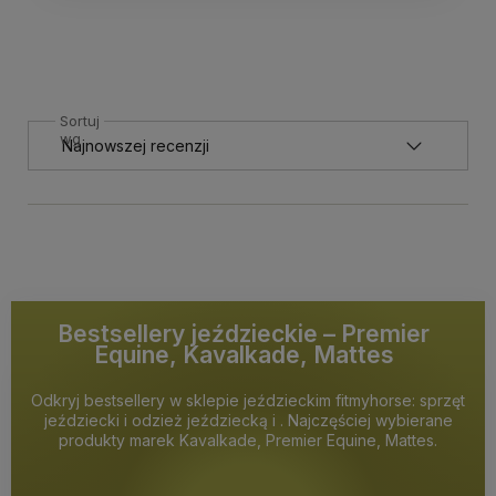
Sortuj
wg
Bestsellery jeździeckie – Premier
Equine, Kavalkade, Mattes
Odkryj bestsellery w sklepie jeździeckim fitmyhorse: sprzęt
jeździecki i odzież jeździecką i . Najczęściej wybierane
produkty marek Kavalkade, Premier Equine, Mattes.