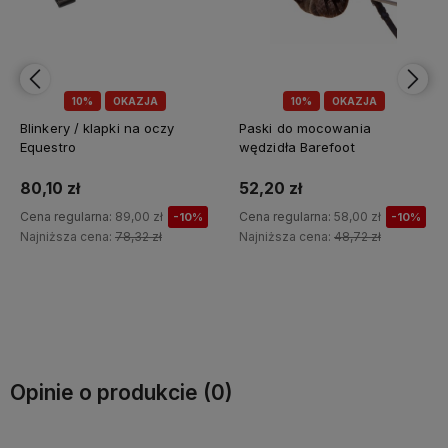
10%
OKAZJA
10%
OKAZJA
Paski do mocowania
Paski policzkowe "Cre8"
wędzidła Barefoot
KAVALKADE
52,20 zł
53,10 zł
Cena regularna:
58,00 zł
Cena regularna:
59,00 zł
-10%
-10%
Najniższa cena:
48,72 zł
Najniższa cena:
51,92 zł
Do koszyka
Do koszyka
Opinie o produkcie (0)