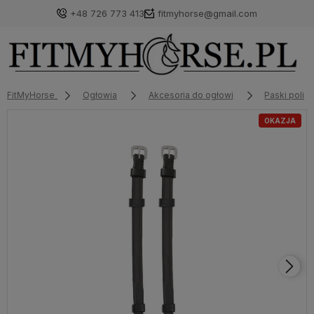
+48 726 773 413
fitmyhorse@gmail.com
FitMyHorse
Ogłowia
Akcesoria do ogłowi
Paski poli
OKAZJA