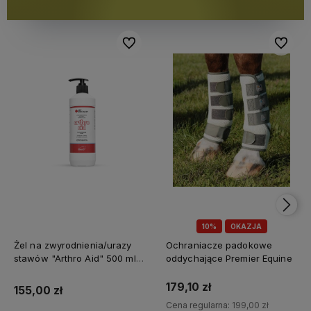
Do ulubionych
Do ulubi
10%
OKAZJA
Żel na zwyrodnienia/urazy
Ochraniacze padokowe
stawów "Arthro Aid" 500 ml
oddychające Premier Equine
Jump It
179,10 zł
155,00 zł
Cena regularna:
199,00 zł