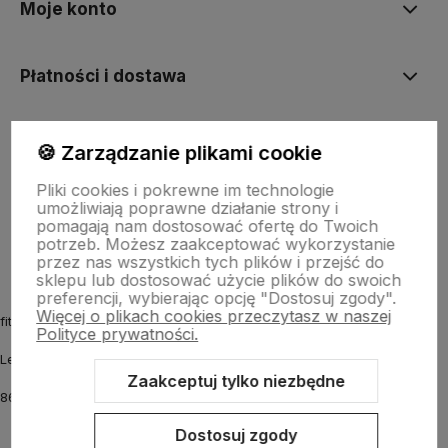
Moje konto
Płatności i dostawa
Informacje
🍪 Zarządzanie plikami cookie
Pliki cookies i pokrewne im technologie
umożliwiają poprawne działanie strony i
O nas
pomagają nam dostosować ofertę do Twoich
potrzeb. Możesz zaakceptować wykorzystanie
przez nas wszystkich tych plików i przejść do
sklepu lub dostosować użycie plików do swoich
preferencji, wybierając opcję "Dostosuj zgody".
Więcej o plikach cookies przeczytasz w naszej
fitmyhorse.pl Sklep jeździecki
Polityce prywatności.
Letnia 12
Zaakceptuj tylko niezbędne
86-031 Osielsko k. Bydgoszczy
Dostosuj zgody