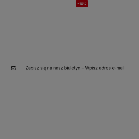
-10%
Do koszyka
Do koszyka
Zapisz się na nasz biuletyn – Wpisz adres e-mail
polityce prywatności