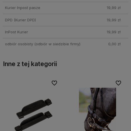
Kurier Inpost pasze
19,99 zł
DPD
(Kurier DPD)
19,99 zł
InPost Kurier
19,99 zł
odbiór osobisty
(odbiór w siedzibie firmy)
0,00 zł
Inne z tej kategorii
ubionych
ubionych
Do ulubionych
Do ulubionych
Do ulub
Do ulub