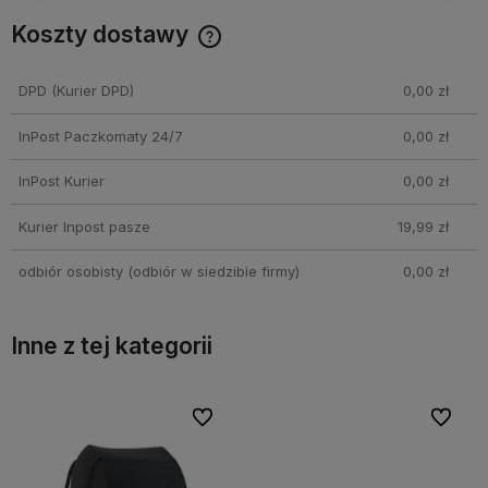
Koszty dostawy
Cena nie zawiera ewentualnych kosztów płatności
DPD
(Kurier DPD)
0,00 zł
InPost Paczkomaty 24/7
0,00 zł
InPost Kurier
0,00 zł
Kurier Inpost pasze
19,99 zł
odbiór osobisty
(odbiór w siedzibie firmy)
0,00 zł
Inne z tej kategorii
lubionych
lubionych
Do ulubionych
Do ulubionych
Do ul
Do ul