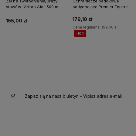
Żel na zwyrodnienia/urazy
Ochraniacze padokowe
stawów "Arthro Aid" 500 ml
oddychające Premier Equine
Jump It
179,10 zł
155,00 zł
Cena regularna:
199,00 zł
-10%
Do koszyka
Do koszyka
Zapisz się na nasz biuletyn – Wpisz adres e-mail