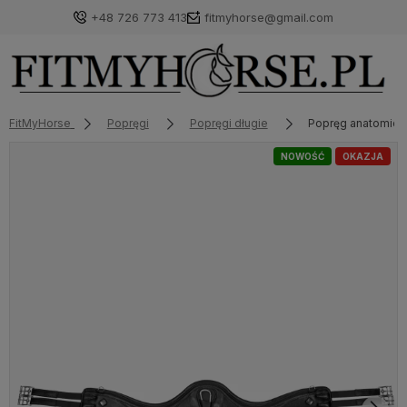
+48 726 773 413
fitmyhorse@gmail.com
FitMyHorse
Popręgi
Popręgi długie
Popręg anatomicz
NOWOŚĆ
OKAZJA