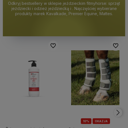
Odkryj bestsellery w sklepie jeździeckim fitmyhorse: sprzęt
jeździecki i odzież jeździecką i . Najczęściej wybierane
produkty marek Kavalkade, Premier Equine, Mattes.
Do ulubionych
Do ulubi
10%
OKAZJA