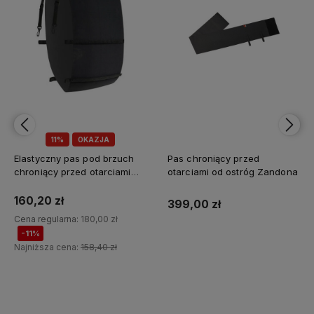
10%
OKAZJA
Pas chroniący przed
Popręg 'Memory" z gumami
otarciami od ostróg Zandona
Kavalkade
184,50 zł
399,00 zł
Cena regularna:
205,00 zł
-10%
Najniższa cena:
180,40 zł
Do koszyka
Do koszyka