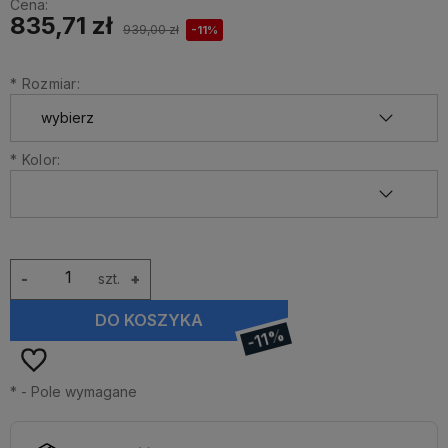
Cena:
835,71 zł
939,00 zł
-11%
*
Rozmiar:
*
Kolor:
-
szt.
+
DO KOSZYKA
-11%
*
- Pole wymagane