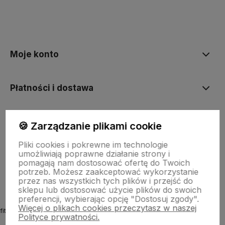
polityce prywatności
Moje konto
Płatności i dostawa
Informacje
🍪 Zarządzanie plikami cookie
Pliki cookies i pokrewne im technologie
umożliwiają poprawne działanie strony i
O nas
pomagają nam dostosować ofertę do Twoich
potrzeb. Możesz zaakceptować wykorzystanie
przez nas wszystkich tych plików i przejść do
sklepu lub dostosować użycie plików do swoich
preferencji, wybierając opcję "Dostosuj zgody".
Więcej o plikach cookies przeczytasz w naszej
fitmyhorse.pl Sklep jeździecki
Polityce prywatności.