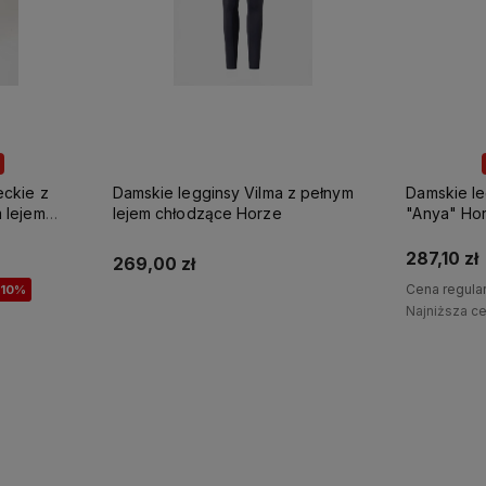
10%
OKAZJA
z pełnym
Damskie legginsy z pełnym lejem
Damskie le
"Anya" Horze
"Gia" B Ve
287,10 zł
539,10 zł
Cena regularna:
319,00 zł
Cena regula
-10%
Najniższa cena:
283,91 zł
Najniższa c
Do koszyka