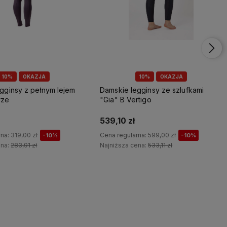
10%
OKAZJA
10%
OKAZJA
gginsy ze szlufkami
Legginsy damskie z pełnym lejem
rtigo
"Juliet Hyper Flex" Horze
314,10 zł
rna:
599,00 zł
Cena regularna:
349,00 zł
-10%
-10%
ena:
533,11 zł
Najniższa cena:
310,61 zł
Do koszyka
Do koszyka