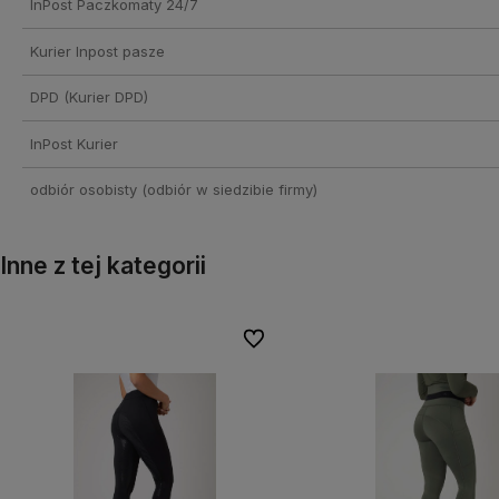
InPost Paczkomaty 24/7
kosztów płatności
Kurier Inpost pasze
DPD
(Kurier DPD)
InPost Kurier
odbiór osobisty
(odbiór w siedzibie firmy)
Inne z tej kategorii
onych
onych
Do ulubionych
Do ulubionych