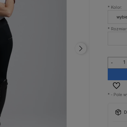
*
Kolor:
*
Rozmiar
-
*
- Pole 
D