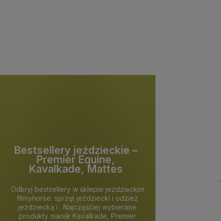
Bestsellery jeździeckie –
Premier Equine,
Kavalkade, Mattes
Odkryj bestsellery w sklepie jeździeckim
fitmyhorse: sprzęt jeździecki i odzież
jeździecką i . Najczęściej wybierane
produkty marek Kavalkade, Premier