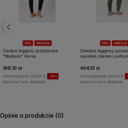
10%
OKAZJA
Damskie legginsy jeździeckie z
Damskie legginsy Vilma 
wysokim stanem i pełnym lejem
lejem chłodzące Horze
"Caitlin" B Vertigo
404,10 zł
269,00 zł
Cena regularna:
449,00 zł
-10%
Najniższa cena:
399,61 zł
Do koszyka
Do koszyka
Opinie o produkcie (0)