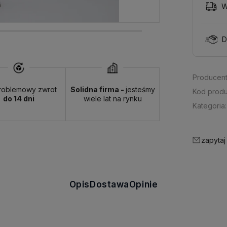
W
D
Producent
roblemowy zwrot
Solidna firma -
jesteśmy
Kod produ
do 14 dni
wiele lat na rynku
Kategoria:
zapytaj
Opis
Dostawa
Opinie