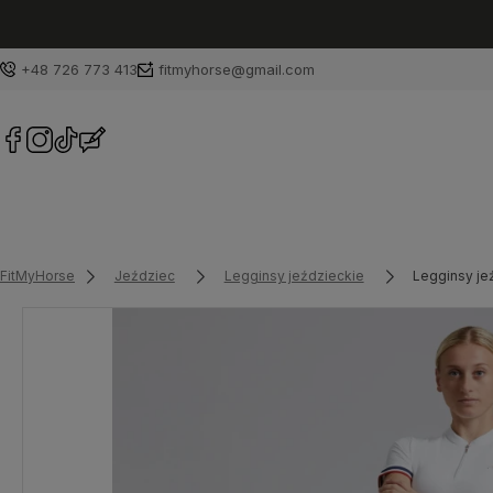
+48 726 773 413
fitmyhorse@gmail.com
FitMyHorse
Jeździec
Legginsy jeździeckie
Legginsy je