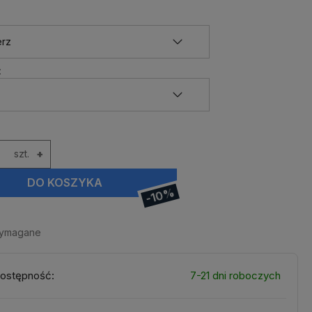
:
szt.
+
DO KOSZYKA
-10%
wymagane
ostępność:
7-21 dni roboczych