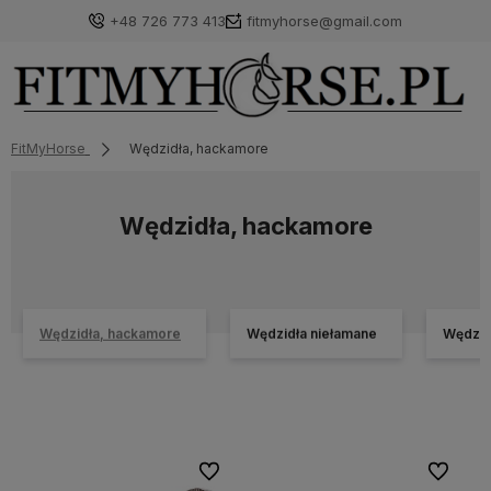
+48 726 773 413
fitmyhorse@gmail.com
FitMyHorse
Wędzidła, hackamore
Wędzidła, hackamore
Wędzidła, hackamore
Wędzidła niełamane
Wędzid
Do ulubionych
Do ulubi