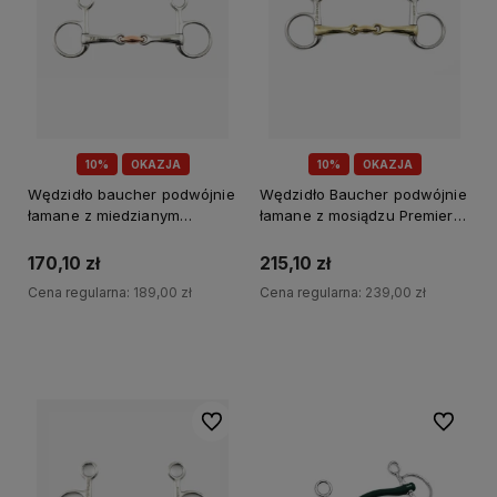
10%
OKAZJA
10%
OKAZJA
Wędzidło baucher podwójnie
Wędzidło Baucher podwójnie
łamane z miedzianym
łamane z mosiądzu Premier
łącznikiem Premier Equine
Equine
170,10 zł
215,10 zł
Cena regularna:
189,00 zł
Cena regularna:
239,00 zł
Do koszyka
Do koszyka
Do ulubionych
Do ulubi