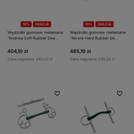
10%
OKAZJA
10%
OKAZJA
Wędzidło gumowe niełamane
Wędzidło gumowe niełamane
"Andrea Soft Rubber Dee
"Nicole Hard Rubber bit
rings" Fager
Kimblehook" Fager
404,10 zł
485,10 zł
Cena regularna:
449,00 zł
Cena regularna:
539,00 zł
Do koszyka
Do koszyka
Do ulubionych
Do ulubi