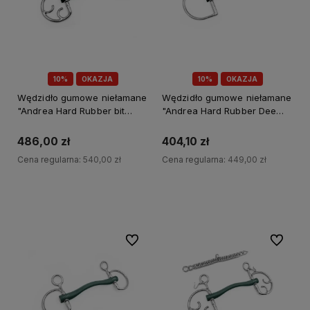
10%
OKAZJA
10%
OKAZJA
Wędzidło gumowe niełamane
Wędzidło gumowe niełamane
"Andrea Hard Rubber bit
"Andrea Hard Rubber Dee
Kimblehook" Fager
rings" Fager
486,00 zł
404,10 zł
Cena regularna:
540,00 zł
Cena regularna:
449,00 zł
Do koszyka
Do koszyka
Do ulubionych
Do ulubi