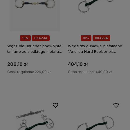
10%
OKAZJA
10%
OKAZJA
Wędzidło Baucher podwójnie
Wędzidło gumowe niełamane
łamane ze słodkiego metalu
"Andrea Hard Rubber bit
Premier Equine
Baucher" Fager
206,10 zł
404,10 zł
Cena regularna:
229,00 zł
Cena regularna:
449,00 zł
Do koszyka
Do koszyka
Do ulubionych
Do ulubi