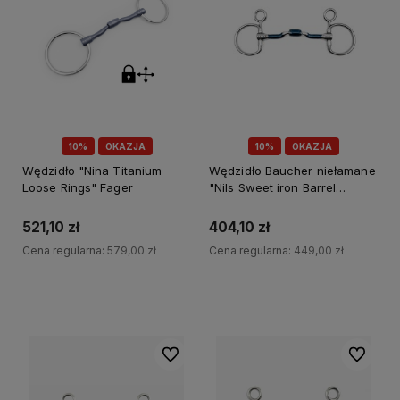
10%
OKAZJA
10%
OKAZJA
Wędzidło "Nina Titanium
Wędzidło Baucher niełamane
Loose Rings" Fager
"Nils Sweet iron Barrel
Baucher" Fager
521,10 zł
404,10 zł
Cena regularna:
579,00 zł
Cena regularna:
449,00 zł
Do koszyka
Do koszyka
Do ulubionych
Do ulubi