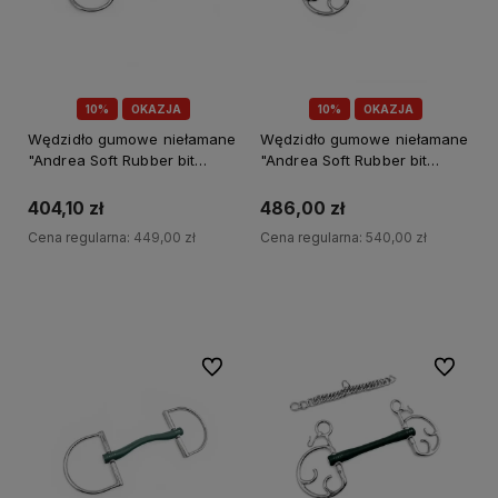
10%
OKAZJA
10%
OKAZJA
Wędzidło gumowe niełamane
Wędzidło gumowe niełamane
"Andrea Soft Rubber bit
"Andrea Soft Rubber bit
Baucher" Fager
Kimblehook" Fager
404,10 zł
486,00 zł
Cena regularna:
449,00 zł
Cena regularna:
540,00 zł
Do koszyka
Do koszyka
Do ulubionych
Do ulubi