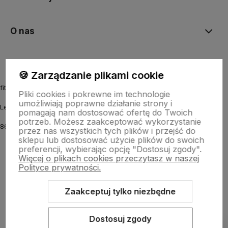
O nas
🍪 Zarządzanie plikami cookie
fitmyhorse.pl Sklep jeździecki
Pliki cookies i pokrewne im technologie
umożliwiają poprawne działanie strony i
Letnia 12
pomagają nam dostosować ofertę do Twoich
potrzeb. Możesz zaakceptować wykorzystanie
86-031 Osielsko k. Bydgoszczy
przez nas wszystkich tych plików i przejść do
sklepu lub dostosować użycie plików do swoich
preferencji, wybierając opcję "Dostosuj zgody".
Więcej o plikach cookies przeczytasz w naszej
Polityce prywatności.
Zaakceptuj tylko niezbędne
Sklep internetowy Shoper.pl
Szablon Shoper Modern 3.0™
od
GrowCommerce
Dostosuj zgody