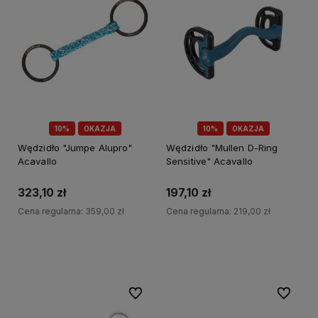
10%
OKAZJA
10%
OKAZJA
Wędzidło "Jumpe Alupro"
Wędzidło "Mullen D-Ring
Acavallo
Sensitive" Acavallo
323,10 zł
197,10 zł
Cena regularna:
359,00 zł
Cena regularna:
219,00 zł
Do koszyka
Do koszyka
Do ulubionych
Do ulubi