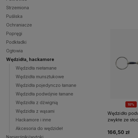
Strzemiona
Puśliska
Ochraniacze
Popręgi
Podkładki
Ogłowia
Wędzidła, hackamore
Wędzidła niełamane
Wędzidła munsztukowe
Wędzidła pojedynczo łamane
Wędzidła podwójnie łamane
Wędzidła z dźwignią
10%
Wędzidła z wąsami
Wędzidło pod
Hackamore i inne
zwykłe ze sło
Premier Equin
Akcesoria do wędzideł
166,50 zł
Napierśniki/wytoki