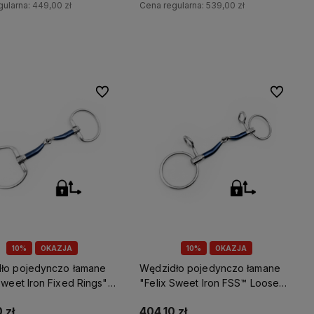
gularna:
449,00 zł
Cena regularna:
539,00 zł
Do koszyka
Do koszyka
Do ulubionych
Do ulubio
10%
OKAZJA
10%
OKAZJA
ło pojedynczo łamane
Wędzidło pojedynczo łamane
Sweet Iron Fixed Rings"
"Felix Sweet Iron FSS™ Loose
Baucher" Fager
 zł
404,10 zł