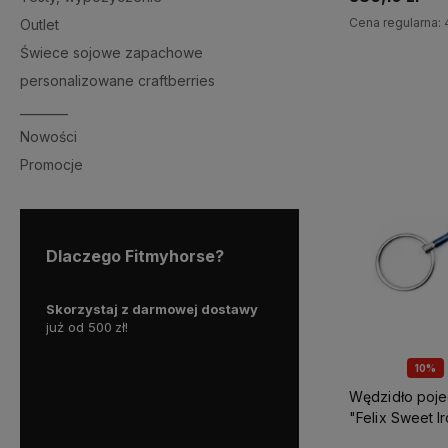
Cena regularna:
Outlet
Świece sojowe zapachowe
Do 
personalizowane craftberries
________
Nowości
Promocje
Dlaczego Fitmyhorse?
 2023
Skorzystaj z darmowej dostawy
Nasz sklep działa od połow
rzętu
już od 500
zł!
roku, zawodowo doborem s
nie
zajmujemy się od 2018
.
Chę
oru
doradzimy Ci w zakresie
wy
10%
ierając
określonego produktu, do
Wędzidło poj
rencji.
go idealnie do Twoich pref
"Felix Sweet I
Fager