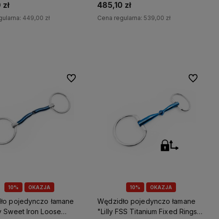
 zł
485,10 zł
gularna:
449,00 zł
Cena regularna:
539,00 zł
Do koszyka
Do koszyka
Do ulubionych
Do ulubio
10%
OKAZJA
10%
OKAZJA
ło pojedynczo łamane
Wędzidło pojedynczo łamane
v Sweet Iron Loose
"Lilly FSS Titanium Fixed Rings"