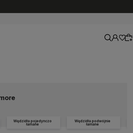
Wybierz coś dla siebie z naszej aktualnej
oferty lub zaloguj się, aby przywrócić dodane
produkty do listy z poprzedniej sesji.
amore
Wędzidła pojedynczo
Wędzidła podwójnie
łamane
łamane