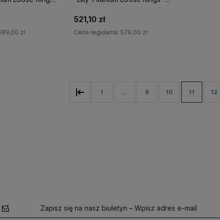
Fager
521,10 zł
589,00 zł
Cena regularna:
579,00 zł
koszyka
Do koszyka
1
...
9
10
11
12
Zapisz się na nasz biuletyn – Wpisz adres e-mail