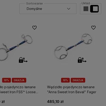
Układ
Do ulubionych
Do ulubio
10%
OKAZJA
10%
OKAZJA
ło pojedynczo łamane
Wędzidło pojedynczo łamane
Sweet Iron FSS™ Loose
"Anna Sweet Iron Beval" Fager
r" Fager
 zł
485,10 zł