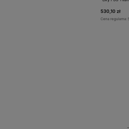
Fager
530,10 zł
Cena regularna:
Do 