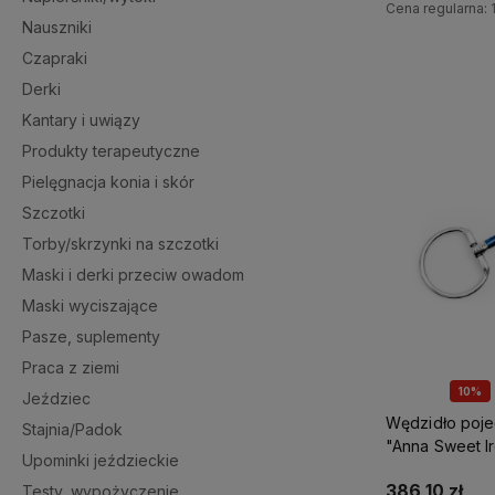
Cena regularna:
Nauszniki
Czapraki
Do 
Derki
Kantary i uwiązy
Produkty terapeutyczne
Pielęgnacja konia i skór
Szczotki
Torby/skrzynki na szczotki
Maski i derki przeciw owadom
Maski wyciszające
Pasze, suplementy
Praca z ziemi
10%
Jeździec
Wędzidło poj
Stajnia/Padok
"Anna Sweet I
Upominki jeździeckie
Rings" Fager
386,10 zł
Testy, wypożyczenie