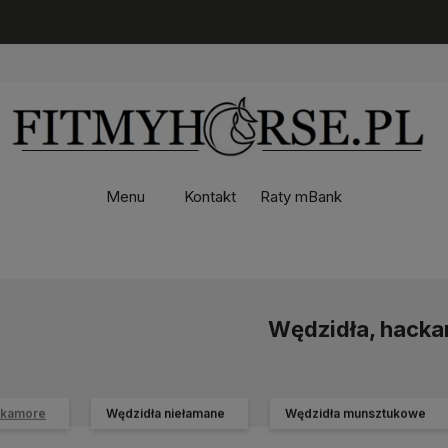
Menu
Kontakt
Raty mBank
Wędzidła, hack
ckamore
Wędzidła niełamane
Wędzidła munsztukowe