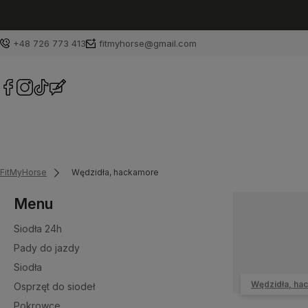
+48 726 773 413
fitmyhorse@gmail.com
FitMyHorse
Wędzidła, hackamore
Menu
Siodła 24h
Pady do jazdy
Siodła
Wędzidła, ha
Osprzęt do siodeł
Pokrowce