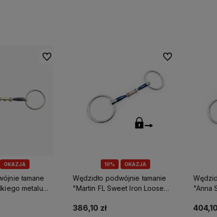
Do ulubionych
Do ulubionych
OKAZJA
10%
OKAZJA
wójnie łamane
Wędzidło podwójnie łamanie
Wędzid
dkiego metalu
"Martin FL Sweet Iron Loose
"Anna 
e
Rings" Fager
Bauche
386,10 zł
404,10