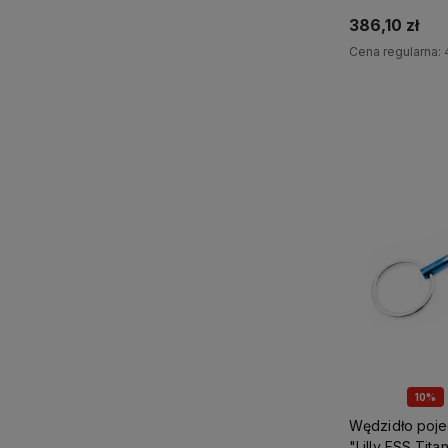
Fager
386,10 zł
Cena regularna:
Do 
10%
Wędzidło poj
"Lilly FSS Tit