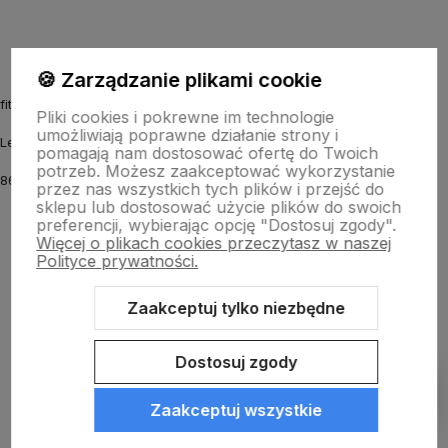
🍪 Zarządzanie plikami cookie
fitmyhorse.pl Sklep jeździecki
Pliki cookies i pokrewne im technologie
umożliwiają poprawne działanie strony i
Letnia 12
pomagają nam dostosować ofertę do Twoich
potrzeb. Możesz zaakceptować wykorzystanie
86-031 Osielsko k. Bydgoszczy
przez nas wszystkich tych plików i przejść do
sklepu lub dostosować użycie plików do swoich
preferencji, wybierając opcję "Dostosuj zgody".
Więcej o plikach cookies przeczytasz w naszej
Polityce prywatności.
Zaakceptuj tylko niezbędne
Sklep internetowy Shoper.pl
Szablon Shoper Modern 3.0™
od
GrowCommerce
Dostosuj zgody
Pokaż filtry
Zaakceptuj wszystkie