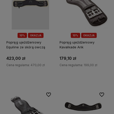
10%
OKAZJA
10%
OKAZJA
Popręg ujeżdżeniowy
Popręg ujeżdżeniowy
Equiline ze skórą owczą
Kavalkade Arik
423,00 zł
179,10 zł
Cena regularna:
470,00 zł
Cena regularna:
199,00 zł
Do koszyka
Do koszyka
Do ulubionych
Do ulubi