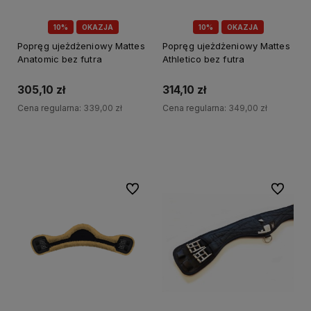
10%
OKAZJA
10%
OKAZJA
Popręg ujeżdżeniowy Mattes
Popręg ujeżdżeniowy Mattes
Anatomic bez futra
Athletico bez futra
305,10 zł
314,10 zł
Cena regularna:
339,00 zł
Cena regularna:
349,00 zł
Do koszyka
Do koszyka
Do ulubionych
Do ulubi