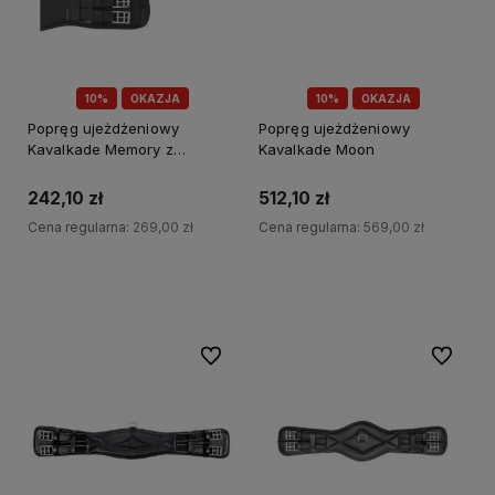
10%
OKAZJA
10%
OKAZJA
Popręg ujeżdżeniowy
Popręg ujeżdżeniowy
Kavalkade Memory z
Kavalkade Moon
elastycznymi gumami
242,10 zł
512,10 zł
Cena regularna:
269,00 zł
Cena regularna:
569,00 zł
Do koszyka
Do koszyka
Do ulubionych
Do ulubi