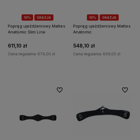
10%
OKAZJA
10%
OKAZJA
Popręg ujeżdżeniowy Mattes
Popręg ujeżdżeniowy Mattes
Anatomic Slim Line
Anatomic
611,10 zł
548,10 zł
Cena regularna:
679,00 zł
Cena regularna:
609,00 zł
Do koszyka
Do koszyka
Do ulubionych
Do ulubi