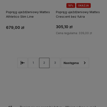
10%
OKAZJA
Popręg ujeżdżeniowy Mattes
Popręg ujeżdżeniowy Mattes
Athletico Slim Line
Crescent bez futra
305,10 zł
679,00 zł
Cena regularna:
339,00 zł
Do koszyka
Do koszyka
1
2
3