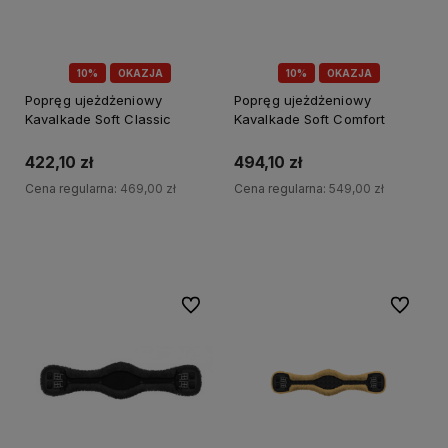
10%
OKAZJA
10%
OKAZJA
Popręg ujeżdżeniowy
Popręg ujeżdżeniowy
Kavalkade Soft Classic
Kavalkade Soft Comfort
422,10 zł
494,10 zł
Cena regularna:
469,00 zł
Cena regularna:
549,00 zł
Do koszyka
Do koszyka
Do ulubionych
Do ulubi