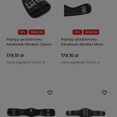
10%
OKAZJA
10%
OKAZJA
Popręg ujeżdżeniowy
Popręg ujeżdżeniowy
Kavalkade Klimatex Classic
Kavalkade Klimatex Moon
179,10 zł
179,10 zł
Cena regularna:
199,00 zł
Cena regularna:
199,00 zł
Do koszyka
Do koszyka
Do ulubionych
Do ulubi