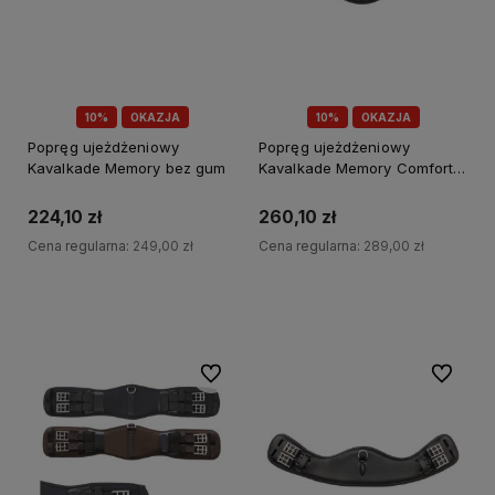
10%
OKAZJA
10%
OKAZJA
Popręg ujeżdżeniowy
Popręg ujeżdżeniowy
Kavalkade Memory bez gum
Kavalkade Memory Comfort z
elastycznymi gumami
224,10 zł
260,10 zł
Cena regularna:
249,00 zł
Cena regularna:
289,00 zł
Do koszyka
Do koszyka
Do ulubionych
Do ulubi