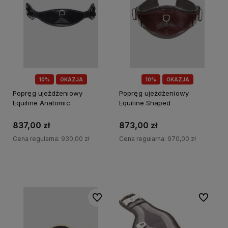
10%
OKAZJA
10%
OKAZJA
Popręg ujeżdżeniowy
Popręg ujeżdżeniowy
Equiline Anatomic
Equiline Shaped
837,00 zł
873,00 zł
Cena regularna:
930,00 zł
Cena regularna:
970,00 zł
Do koszyka
Do koszyka
Do ulubionych
Do ulubi