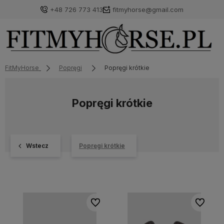
+48 726 773 413
fitmyhorse@gmail.com
FitMyHorse
Popręgi
Popręgi krótkie
Popręgi krótkie
Wstecz
Popręgi krótkie
Do ulubionych
Do ulubi