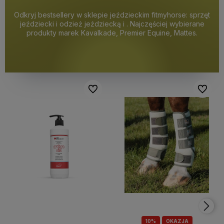
Odkryj bestsellery w sklepie jeździeckim fitmyhorse: sprzęt
jeździecki i odzież jeździecką i . Najczęściej wybierane
produkty marek Kavalkade, Premier Equine, Mattes.
Do ulubionych
Do ulubi
10%
OKAZJA