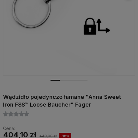
Wędzidło pojedynczo łamane "Anna Sweet
Iron FSS™ Loose Baucher" Fager
Cena:
404,10 zł
449,00 zł
-10%