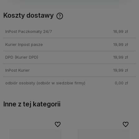
Koszty dostawy
Cena nie zawiera ewentualnych kosztów płatności
InPost Paczkomaty 24/7
16,99 zł
Kurier Inpost pasze
19,99 zł
DPD
(Kurier DPD)
19,99 zł
InPost Kurier
19,99 zł
odbiór osobisty
(odbiór w siedzibie firmy)
0,00 zł
Inne z tej kategorii
ubionych
ubionych
Do ulubionych
Do ulubionych
Do ulu
Do ulu