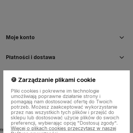
polityce prywatności
Moje konto
Płatności i dostawa
Informacje
🍪 Zarządzanie plikami cookie
Pliki cookies i pokrewne im technologie
umożliwiają poprawne działanie strony i
O nas
pomagają nam dostosować ofertę do Twoich
potrzeb. Możesz zaakceptować wykorzystanie
przez nas wszystkich tych plików i przejść do
sklepu lub dostosować użycie plików do swoich
preferencji, wybierając opcję "Dostosuj zgody".
Więcej o plikach cookies przeczytasz w naszej
fitmyhorse.pl Sklep jeździecki