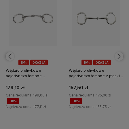
10%
OKAZJA
10%
OKAZJA
Wędzidło oliwkowe
Wędzidło pojedynczo łamane
pojedynczo łamane z płaskim
"Anna Sweet Iron FSS™ Loose
pierścieniem
Baucher" Fager
157,50 zł
404,10 zł
Cena regularna:
175,00 zł
Cena regularna:
449,00 zł
-10%
-10%
Najniższa cena:
155,75 zł
Najniższa cena:
395,12 zł
Do koszyka
Do koszyka