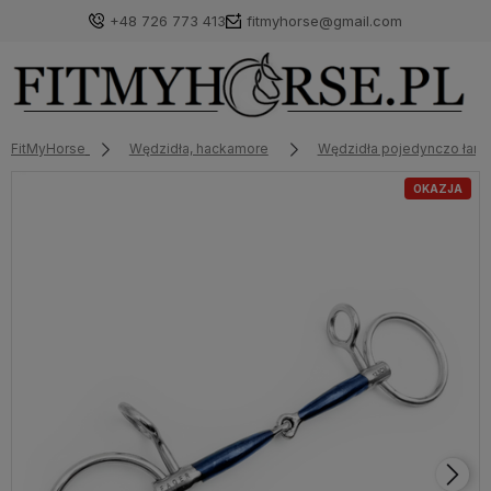
+48 726 773 413
fitmyhorse@gmail.com
FitMyHorse
Wędzidła, hackamore
Wędzidła pojedynczo łam
OKAZJA