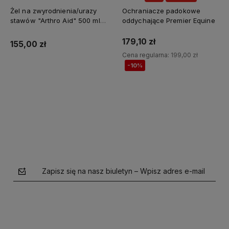
Żel na zwyrodnienia/urazy
Ochraniacze padokowe
stawów "Arthro Aid" 500 ml
oddychające Premier Equine
Jump It
179,10 zł
155,00 zł
Cena regularna:
199,00 zł
-10%
Do koszyka
Do koszyka
Zapisz się na nasz biuletyn – Wpisz adres e-mail