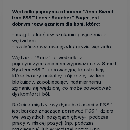
Wędzidło pojedynczo łamane "Anna Sweet
Iron FSS™ Loose Baucher" Fager jest
dobrym rozwiązaniem
dla koni, które:
- mają trudności w szukaniu połączenia z
wędzidłem
- szaleńczo wysuwa język / gryzie wędzidło.
Wędzidło "Anna" to wędzidło z
pojedynczym łamaniem wyposażone w
Smart
System FSS™-
innowacyjną konstrukcję,
która tworzy unikalny trójdrożny system
blokujący, zapobiegający nadmiernemu
zginaniu się wędzidła, co może powodować
dyskomfort i ból.
Różnica między zwykłymi blokadami a FSS™
jest bardzo znacząca ponieważ FSS™ działa
we wszystkich pozycjach głowy- podczas
pracy w niskiej pozycji (np. podczas
rozciągania) lub w wyższej pozycji (np.