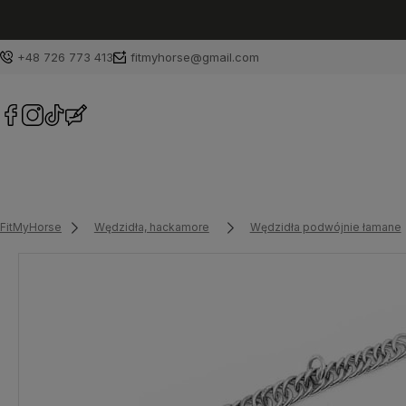
+48 726 773 413
fitmyhorse@gmail.com
FitMyHorse
Wędzidła, hackamore
Wędzidła podwójnie łamane