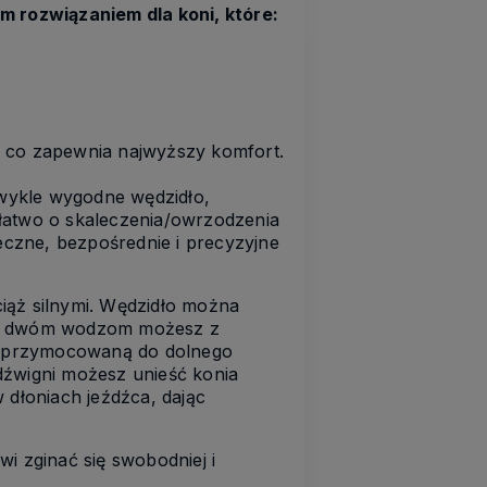
 rozwiązaniem dla koni, które:
, co zapewnia najwyższy komfort.
zwykle wygodne wędzidło, 
h łatwo o skaleczenia/owrzodzenia 
teczne, bezpośrednie i precyzyjne
ciąż silnymi. Wędzidło można
ęki dwóm wodzom możesz z
zę przymocowaną do dolnego
 dźwigni możesz unieść konia
 dłoniach jeźdźca, dając
i zginać się swobodniej i