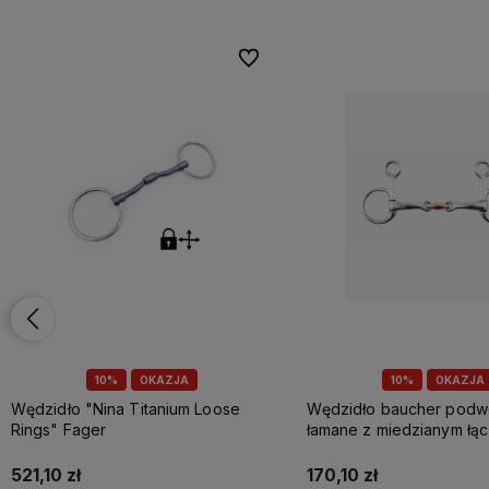
onych
onych
Do ulubionych
Do ulubionych
10%
OKAZJA
10%
OKAZJA
Wędzidło baucher podwójnie
Wędzidło Baucher podw
łamane z miedzianym łącznikiem
łamane z mosiądzu Prem
Premier Equine
170,10 zł
215,10 zł