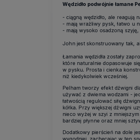
Wędzidło podwójnie łamane Pe
- ciągną wędzidło, ale reagują 
- mają wrażliwy pysk, łatwo u n
- mają wysoko osadzoną szyję, s
John jest skonstruowany tak, 
Łamania wędzidła zostały zapro
które naturalnie dopasowuje się
w pysku. Prosta i cienka konst
niż kiedykolwiek wcześniej.
Pelham tworzy efekt dźwigni dla
używać z dwiema wodzami - je
łatwością regulować siłę dźwi
kółka. Przy większej dźwigni uz
nieco wyżej w szyi z mniejszym
bardziej płynne oraz mniej sz
Dodatkowy pierścień na dole je
wygodniej, zachęcając w ten spo