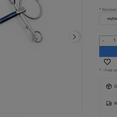
*
Rozmiar
-
*
- Pole 
D
W