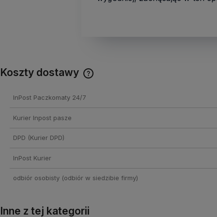
Koszty dostawy
Cena nie zawiera ewentualnych
InPost Paczkomaty 24/7
kosztów płatności
Kurier Inpost pasze
DPD
(Kurier DPD)
InPost Kurier
odbiór osobisty
(odbiór w siedzibie firmy)
Inne z tej kategorii