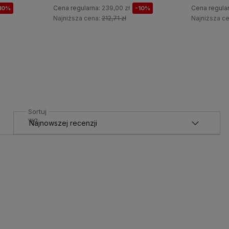
Cena regularna:
229,00 zł
Cena regula
-10%
-10%
Najniższa cena:
203,81 zł
Najniższa c
Do koszyka
Sortuj
wg