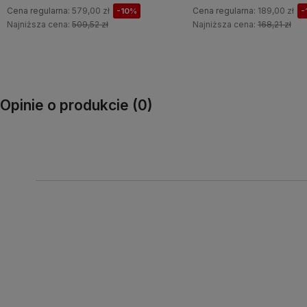
Cena regularna:
189,00 zł
Cena regularna:
239,00 zł
-10%
Najniższa cena:
168,21 zł
Najniższa cena:
212,71 zł
Do koszyka
Do koszyka
Opinie o produkcie (0)