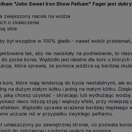
lham "John Sweet Iron Show Pelham" Fager jest dobrym
na zwiększony nacisk na wodze

ich o skaleczenia

ą silne

aby był wszędzie w 100% gładki - nawet wokół przełamań
jektowane tak, aby nie naciskały na podniebienie, to nie
 do pyska konia. Wędzidło jest idealne dla koni u któryc
rukcja, która sprawia, że pomoce jeźdźca są bardziej sku
 koni, które mają tendencję do bycia niestabilnymi, ale w
dną na dużym stałym kółku i jedną na małym kółku. Dzi
gni, jaką chcesz uzyskać - skracając lub wydłużając wod
yskasz nieco niższą szyję i większy efekt, przy mniejszej
 efektem. Wędzidło sprawia wrażenie bardziej miękkiego w
tywne uczucie niż w przypadku zwykłego pelhamu.
st umieszczony po zewnętrznej stronie, co pozwala koniow
sób do ostrzejszej i szybszej reakcji na pomoce.