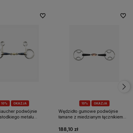
Do ulubionych
Do ulubionych
Do ulu
Do ulu
10%
OKAZJA
10%
OKAZJA
gumowe podwójnie
Wędzidło gumowe podwójnie
iedzianym łącznikiem
łamane z wąsami Premier Equine
uine
179,10 zł