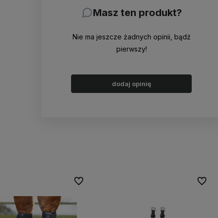
Masz ten produkt?
Nie ma jeszcze żadnych opinii, bądź
pierwszy!
dodaj opinię
Do ulubionych
Do ulu