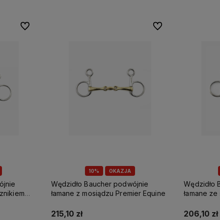
Do ulubionych
Do ulubionych
Do ulubionych
Do ulubionych
10%
OKAZJA
ójnie
Wędzidło Baucher podwójnie
Wędzidło 
ier Equine
łamane ze słodkiego metalu
łamane z m
Premier Equine
Premier Eq
206,10 zł
188,10 zł