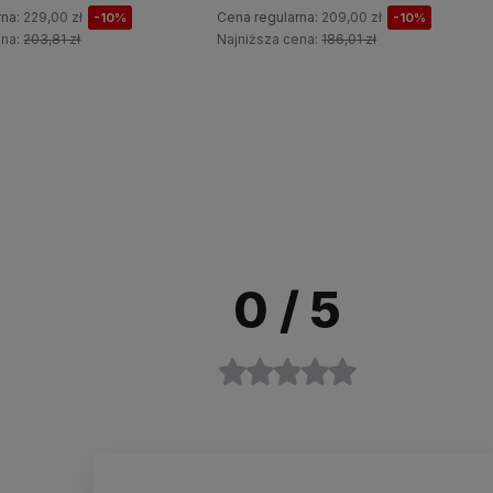
rna:
209,00 zł
Cena regularna:
199,00 zł
-10%
-10%
ena:
186,01 zł
Najniższa cena:
177,11 zł
Do koszyka
Do koszyka
0
/ 5