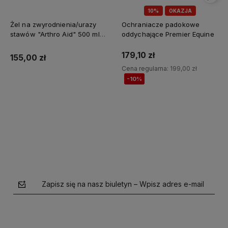
10%
OKAZJA
Żel na zwyrodnienia/urazy
Ochraniacze padokowe
stawów "Arthro Aid" 500 ml
oddychające Premier Equine
Jump It
179,10 zł
155,00 zł
Cena regularna:
199,00 zł
-10%
Do koszyka
Do koszyka
Zapisz się na nasz biuletyn – Wpisz adres e-mail