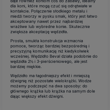
daje również koniom coś do zabawy, idealny
dla koni, które mogą czuć się odrętwiałe w
kontakcie. Połączenie słodkiego metalu i
miedźi tworzy w pysku smak, który jest łatwo
akceptowany nawet przez najbardziej
wrażliwe lub wybredne konie. Skutecznie
zwiększa akceptację wędzidła.
Prosta, smukła konstrukcja wzmacnia
pomoce, tworząc bardziej bezpośrednią i
precyzyjną komunikację niż kiedykolwiek
wcześniej. Wędzidło Beval działa podobnie do
wędzidła 2½ i 3-pierścieniowego, ale jest
bardziej miękkie.
Wędzidło ma łagodniejszy efekt i mniejszą
dźwignię niż pozostałe wielokrążki. Wodze
możemy podczepić na dwa sposoby: do
głównego krążka lub krążka na samym dole
dając większy efekt dźwigni.