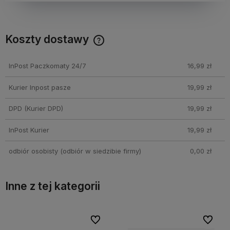
Koszty dostawy
Cena nie zawiera ewentualnych kosztów płatności
InPost Paczkomaty 24/7
16,99 zł
Kurier Inpost pasze
19,99 zł
DPD
(Kurier DPD)
19,99 zł
InPost Kurier
19,99 zł
odbiór osobisty
(odbiór w siedzibie firmy)
0,00 zł
Inne z tej kategorii
bionych
bionych
Do ulubionych
Do ulubionych
Do ulubi
Do ulubi