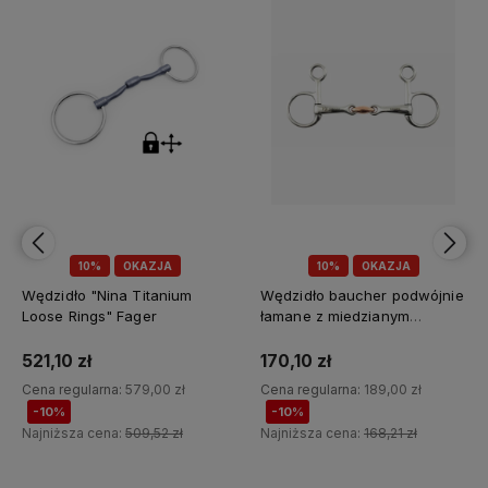
10%
OKAZJA
10%
OKAZJA
Wędzidło baucher podwójnie
Wędzidło Baucher podwójnie
łamane z miedzianym
łamane z mosiądzu Premier
łącznikiem Premier Equine
Equine
170,10 zł
215,10 zł
Cena regularna:
189,00 zł
Cena regularna:
239,00 zł
-10%
-10%
Najniższa cena:
168,21 zł
Najniższa cena:
212,71 zł