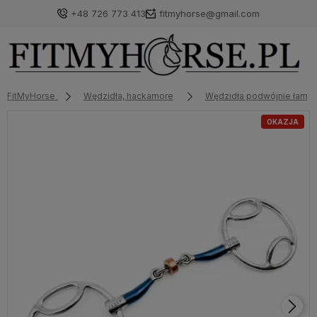
+48 726 773 413
fitmyhorse@gmail.com
FitMyHorse
Wędzidła, hackamore
Wędzidła podwójnie łama
OKAZJA