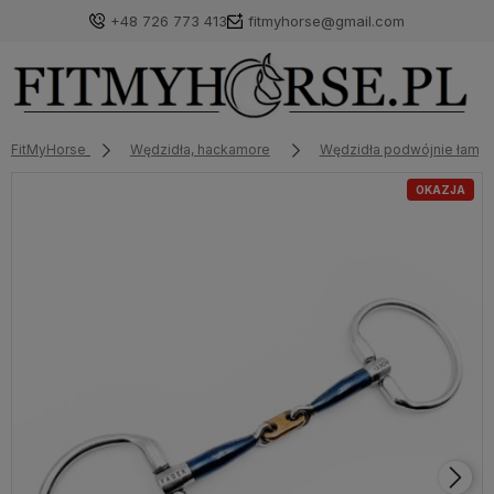
+48 726 773 413
fitmyhorse@gmail.com
FitMyHorse
Wędzidła, hackamore
Wędzidła podwójnie łama
OKAZJA