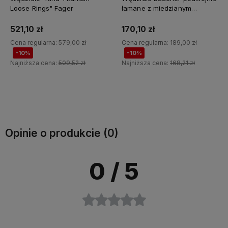
łamane z miedzianym
łamane z mosiądzu Premier
łącznikiem Premier Equine
Equine
170,10 zł
215,10 zł
Cena regularna:
189,00 zł
Cena regularna:
239,00 zł
-10%
-10%
Najniższa cena:
168,21 zł
Najniższa cena:
212,71 zł
Do koszyka
Do koszyka
Opinie o produkcie (0)
0
/ 5