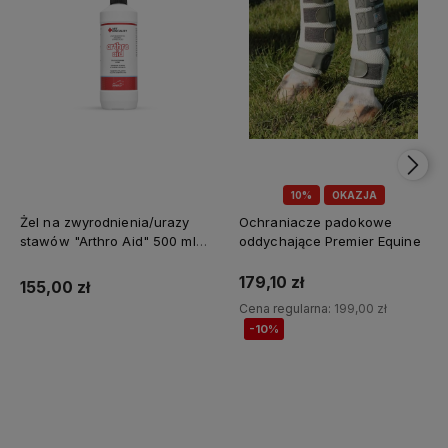
10%
OKAZJA
Żel na zwyrodnienia/urazy
Ochraniacze padokowe
stawów "Arthro Aid" 500 ml
oddychające Premier Equine
Jump It
179,10 zł
155,00 zł
Cena regularna:
199,00 zł
-10%
Do koszyka
Do koszyka