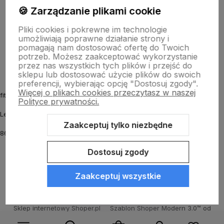
Informacje
🍪 Zarządzanie plikami cookie
Pliki cookies i pokrewne im technologie
umożliwiają poprawne działanie strony i
O nas
pomagają nam dostosować ofertę do Twoich
potrzeb. Możesz zaakceptować wykorzystanie
przez nas wszystkich tych plików i przejść do
sklepu lub dostosować użycie plików do swoich
preferencji, wybierając opcję "Dostosuj zgody".
Więcej o plikach cookies przeczytasz w naszej
fitmyhorse.pl Sklep jeździecki
Polityce prywatności.
Letnia 12
Zaakceptuj tylko niezbędne
86-031 Osielsko k. Bydgoszczy
Dostosuj zgody
Zaakceptuj wszystkie
Sklep internetowy Shoper.pl
Szablon Shoper Modern 3.0™
od
GrowCommerce