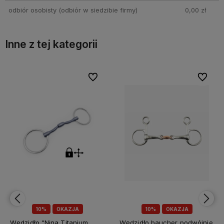
odbiór osobisty
(odbiór w siedzibie firmy)
0,00 zł
Inne z tej kategorii
bionych
bionych
Do ulubionych
Do ulubionych
Do ulubi
Do ulubi
10%
OKAZJA
10%
OKAZJA
Wędzidło baucher podwójnie
Wędzidło Baucher podwójnie