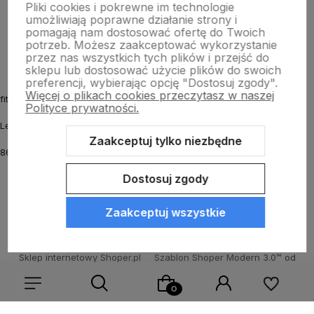
Pliki cookies i pokrewne im technologie
umożliwiają poprawne działanie strony i
O nas
pomagają nam dostosować ofertę do Twoich
potrzeb. Możesz zaakceptować wykorzystanie
przez nas wszystkich tych plików i przejść do
sklepu lub dostosować użycie plików do swoich
preferencji, wybierając opcję "Dostosuj zgody".
Więcej o plikach cookies przeczytasz w naszej
fitmyhorse.pl Sklep jeździecki
Polityce prywatności.
Letnia 12
Zaakceptuj tylko niezbędne
86-031 Osielsko k. Bydgoszczy
Dostosuj zgody
Zaakceptuj wszystkie
Sklep internetowy Shoper.pl
Szablon Shoper Modern 3.0™
od
GrowCommerce