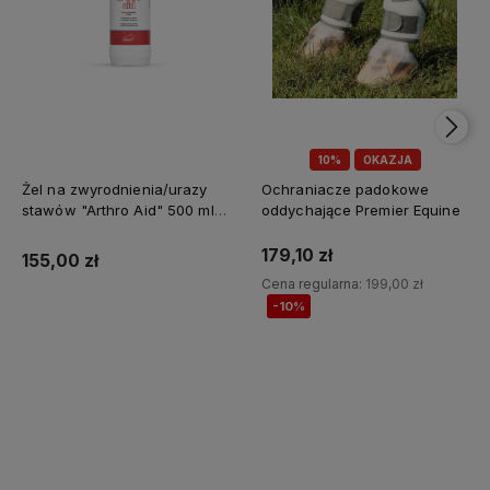
10%
OKAZJA
Żel na zwyrodnienia/urazy
Ochraniacze padokowe
stawów "Arthro Aid" 500 ml
oddychające Premier Equine
Jump It
179,10 zł
155,00 zł
Cena regularna:
199,00 zł
-10%
Do koszyka
Do koszyka