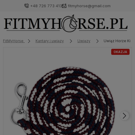
+48 726 773 413
fitmyhorse@gmail.com
FitMyHorse
Kantary i uwiązy
Uwiązy
Uwiąz Horze Kiel
OKAZJA