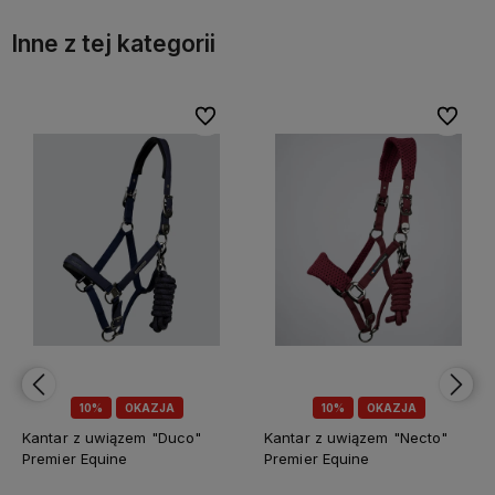
Inne z tej kategorii
bionych
bionych
Do ulubionych
Do ulubionych
Do ulubi
Do ulubi
10%
OKAZJA
10%
OKAZJA
Kantar z uwiązem "Duco"
Kantar z uwiązem "Necto"
Premier Equine
Premier Equine