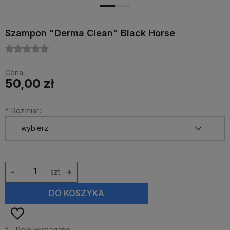
Szampon "Derma Clean" Black Horse
Cena:
50,00 zł
*
Rozmiar:
-
szt.
+
DO KOSZYKA
*
- Pole wymagane