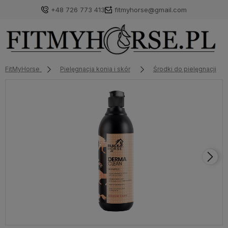
+48 726 773 413
fitmyhorse@gmail.com
FitMyHorse
Pielęgnacja konia i skór
Środki do pielęgnacji