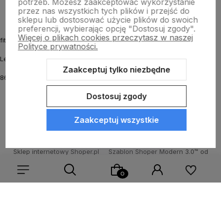
potrzeb. Możesz zaakceptować wykorzystanie
przez nas wszystkich tych plików i przejść do
sklepu lub dostosować użycie plików do swoich
preferencji, wybierając opcję "Dostosuj zgody".
Więcej o plikach cookies przeczytasz w naszej
fitmyhorse.pl Sklep jeździecki
Polityce prywatności.
Letnia 12
Zaakceptuj tylko niezbędne
86-031 Osielsko k. Bydgoszczy
Dostosuj zgody
Zaakceptuj wszystkie
Sklep internetowy Shoper.pl
Szablon Shoper Modern 3.0™
od
GrowCommerce
Wybierz coś dla siebie z naszej aktualnej oferty lub zaloguj