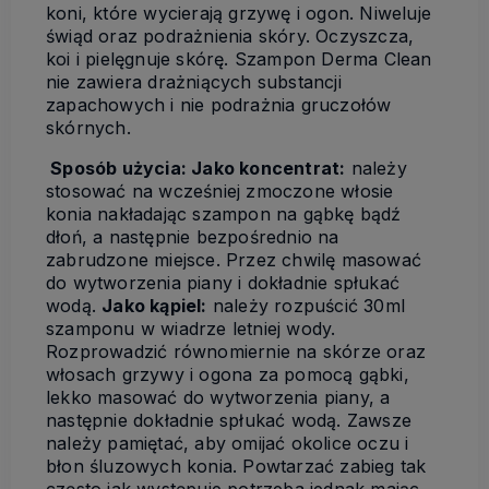
koni, które wycierają grzywę i ogon. Niweluje
świąd oraz podrażnienia skóry. Oczyszcza,
koi i pielęgnuje skórę. Szampon Derma Clean
nie zawiera drażniących substancji
zapachowych i nie podrażnia gruczołów
skórnych.
Sposób użycia: Jako koncentrat:
należy
stosować na wcześniej zmoczone włosie
konia nakładając szampon na gąbkę bądź
dłoń, a następnie bezpośrednio na
zabrudzone miejsce. Przez chwilę masować
do wytworzenia piany i dokładnie spłukać
wodą.
Jako kąpiel:
należy rozpuścić 30ml
szamponu w wiadrze letniej wody.
Rozprowadzić równomiernie na skórze oraz
włosach grzywy i ogona za pomocą gąbki,
lekko masować do wytworzenia piany, a
następnie dokładnie spłukać wodą. Zawsze
należy pamiętać, aby omijać okolice oczu i
błon śluzowych konia. Powtarzać zabieg tak
często jak występuje potrzeba jednak mając