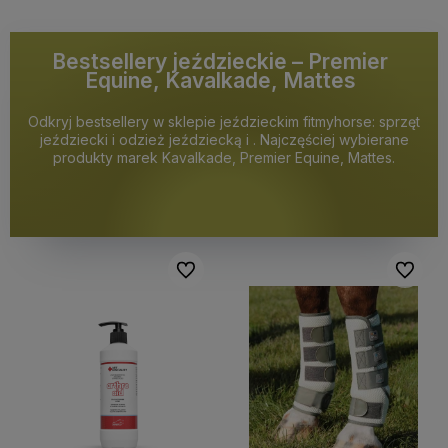
Bestsellery jeździeckie – Premier
Equine, Kavalkade, Mattes
Odkryj bestsellery w sklepie jeździeckim fitmyhorse: sprzęt
jeździecki i odzież jeździecką i . Najczęściej wybierane
produkty marek Kavalkade, Premier Equine, Mattes.
Do ulubionych
Do ulubi