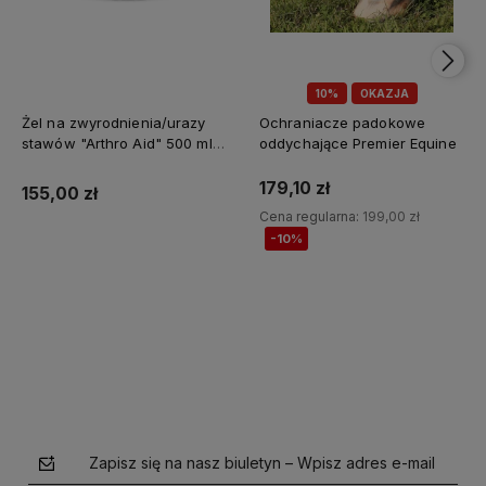
10%
OKAZJA
Żel na zwyrodnienia/urazy
Ochraniacze padokowe
stawów "Arthro Aid" 500 ml
oddychające Premier Equine
Jump It
179,10 zł
155,00 zł
Cena regularna:
199,00 zł
-10%
Do koszyka
Do koszyka
Zapisz się na nasz biuletyn – Wpisz adres e-mail