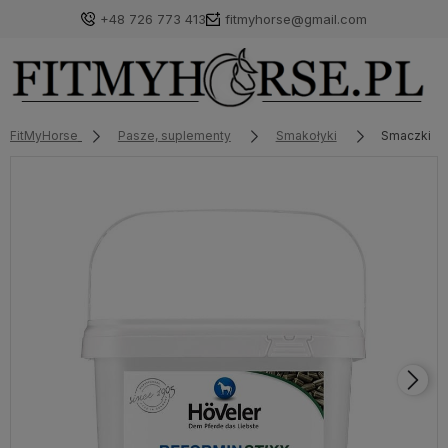
+48 726 773 413
fitmyhorse@gmail.com
FitMyHorse
Pasze, suplementy
Smakołyki
Smaczki w