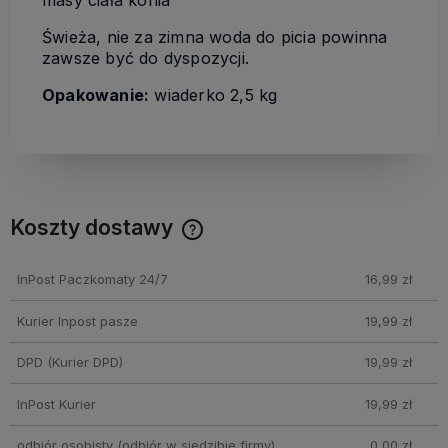
Świeża, nie za zimna woda do picia powinna
zawsze być do dyspozycji.
Opakowanie:
wiaderko 2,5 kg
Koszty dostawy
Cena nie zawiera ewentualnych kosztów płatności
InPost Paczkomaty 24/7
16,99 zł
Kurier Inpost pasze
19,99 zł
DPD
(Kurier DPD)
19,99 zł
InPost Kurier
19,99 zł
odbiór osobisty
(odbiór w siedzibie firmy)
0,00 zł