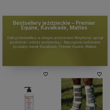
Bestsellery jeździeckie – Premier
Equine, Kavalkade, Mattes
Odkryj bestsellery w sklepie jeździeckim fitmyhorse: sprzęt
jeździecki i odzież jeździecką i . Najczęściej wybierane
produkty marek Kavalkade, Premier Equine, Mattes.
Do ulubionych
Do ulubi