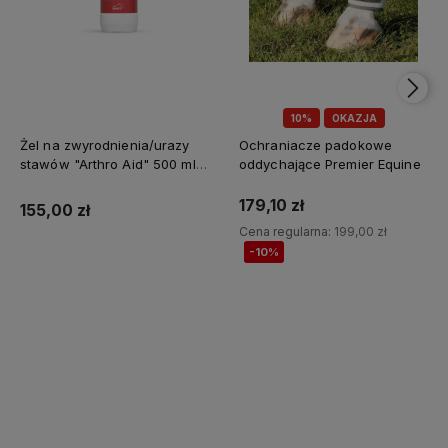
10%
OKAZJA
Żel na zwyrodnienia/urazy
Ochraniacze padokowe
stawów "Arthro Aid" 500 ml
oddychające Premier Equine
Jump It
179,10 zł
155,00 zł
Cena regularna:
199,00 zł
-10%
Do koszyka
Do koszyka