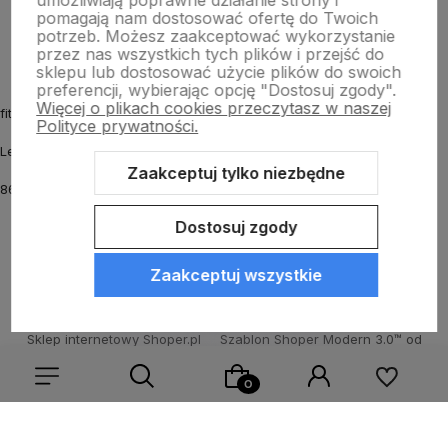
umożliwiają poprawne działanie strony i
O nas
pomagają nam dostosować ofertę do Twoich
potrzeb. Możesz zaakceptować wykorzystanie
przez nas wszystkich tych plików i przejść do
sklepu lub dostosować użycie plików do swoich
preferencji, wybierając opcję "Dostosuj zgody".
Więcej o plikach cookies przeczytasz w naszej
fitmyhorse.pl Sklep jeździecki
Polityce prywatności.
Letnia 12
Zaakceptuj tylko niezbędne
86-031 Osielsko k. Bydgoszczy
Dostosuj zgody
Zaakceptuj wszystkie
Sklep internetowy Shoper.pl
Szablon Shoper Modern 3.0™
od
GrowCommerce