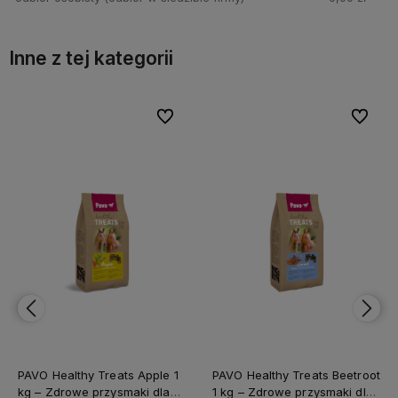
Inne z tej kategorii
bionych
bionych
Do ulubionych
Do ulubionych
Do ulubi
Do ulubi
PAVO Healthy Treats Beetroot
PAVO Healthy Treats Carrot 1
1 kg – Zdrowe przysmaki dla
kg – Zdrowe przysmaki dla