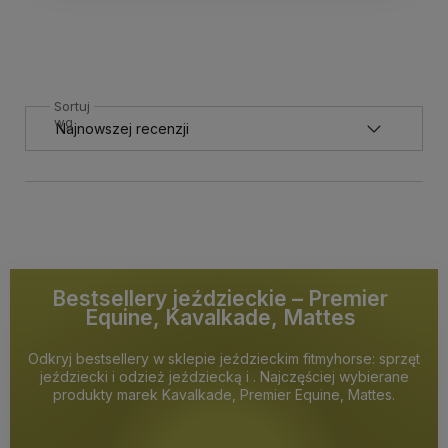
Sortuj
wg
Bestsellery jeździeckie – Premier
Equine, Kavalkade, Mattes
Odkryj bestsellery w sklepie jeździeckim fitmyhorse: sprzęt
jeździecki i odzież jeździecką i . Najczęściej wybierane
produkty marek Kavalkade, Premier Equine, Mattes.