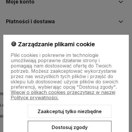
Moje konto
Płatności i dostawa
Informacje
🍪 Zarządzanie plikami cookie
Pliki cookies i pokrewne im technologie
umożliwiają poprawne działanie strony i
O nas
pomagają nam dostosować ofertę do Twoich
potrzeb. Możesz zaakceptować wykorzystanie
przez nas wszystkich tych plików i przejść do
sklepu lub dostosować użycie plików do swoich
preferencji, wybierając opcję "Dostosuj zgody".
Więcej o plikach cookies przeczytasz w naszej
fitmyhorse.pl Sklep jeździecki
Polityce prywatności.
Letnia 12
Zaakceptuj tylko niezbędne
86-031 Osielsko k. Bydgoszczy
Dostosuj zgody