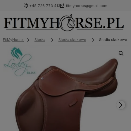
+48 726 773 413
fitmyhorse@gmail.com
FitMyHorse
Siodła
Siodła skokowe
Siodło skokowe L