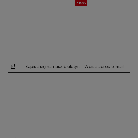
-10%
Do koszyka
Do koszyka
Zapisz się na nasz biuletyn – Wpisz adres e-mail
polityce prywatności