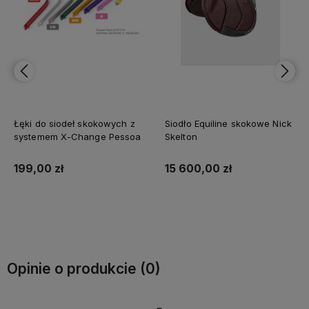
Siodło Equiline skokowe Nick
Siodło K&M Competition
Skelton
Series Monoflap XC
15 600,00 zł
8 745,00 zł
Do koszyka
Do koszyka
Opinie o produkcie (0)