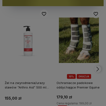
Do ulubionych
Do ulubi
10%
OKAZJA
Żel na zwyrodnienia/urazy
Ochraniacze padokowe
stawów "Arthro Aid" 500 ml
oddychające Premier Equine
Jump It
179,10 zł
155,00 zł
Cena regularna:
199,00 zł