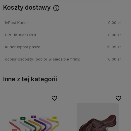
Koszty dostawy
Cena nie zawiera ewentualnych kosztów płatności
InPost Kurier
0,00 zł
DPD
(Kurier DPD)
0,00 zł
Kurier Inpost pasze
19,99 zł
odbiór osobisty
(odbiór w siedzibie firmy)
0,00 zł
Inne z tej kategorii
bionych
bionych
Do ulubionych
Do ulubionych
Do ulubi
Do ulubi