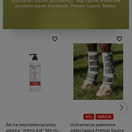
jeździecki i odzież jeździecką i . Najczęściej wybierane
produkty marek Kavalkade, Premier Equine, Mattes.
Do ulubionych
Do ulubi
10%
OKAZJA
Żel na zwyrodnienia/urazy
Ochraniacze padokowe
stawów "Arthro Aid" 500 ml
oddychające Premier Equine