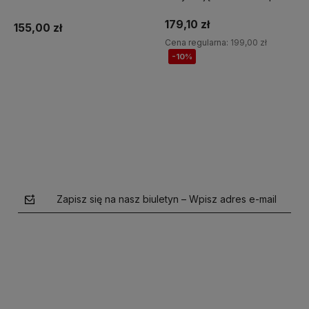
Jump It
179,10 zł
155,00 zł
Cena regularna:
199,00 zł
-10%
Do koszyka
Do koszyka
Zapisz się na nasz biuletyn – Wpisz adres e-mail