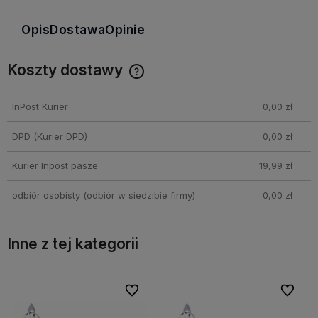
Opis
Dostawa
Opinie
Koszty dostawy
Cena nie zawiera ewentualnych kosztów płatności
InPost Kurier
0,00 zł
DPD
(Kurier DPD)
0,00 zł
Kurier Inpost pasze
19,99 zł
odbiór osobisty
(odbiór w siedzibie firmy)
0,00 zł
Inne z tej kategorii
Do ulubionych
Do ulubionych
Do ulubionych
Do ulubionych