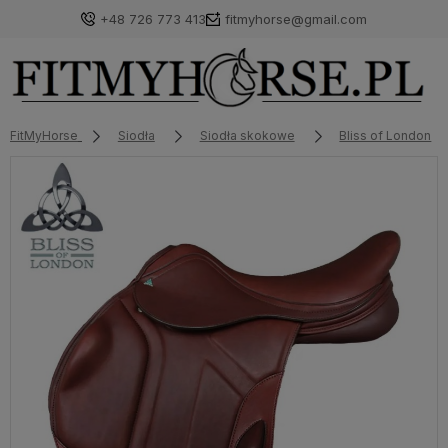
+48 726 773 413
fitmyhorse@gmail.com
FitMyHorse
Siodła
Siodła skokowe
Bliss of London