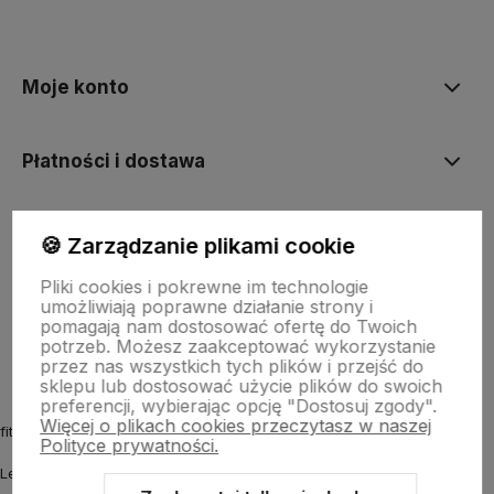
polityce prywatności
Moje konto
Płatności i dostawa
Informacje
🍪 Zarządzanie plikami cookie
Pliki cookies i pokrewne im technologie
umożliwiają poprawne działanie strony i
O nas
pomagają nam dostosować ofertę do Twoich
potrzeb. Możesz zaakceptować wykorzystanie
przez nas wszystkich tych plików i przejść do
sklepu lub dostosować użycie plików do swoich
preferencji, wybierając opcję "Dostosuj zgody".
Więcej o plikach cookies przeczytasz w naszej
fitmyhorse.pl Sklep jeździecki
Polityce prywatności.
Letnia 12