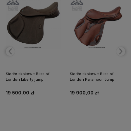
owe Bliss of
Siodło skokowe Bliss of
Siodło skokow
rty jump
London Paramour Jump
London Rege
 zł
19 900,00 zł
17 500,00 
 koszyka
Do koszyka
Do 