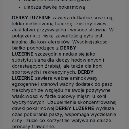
ulepsza dawkę pokarmową
DERBY LUZERNE
zawiera delikatnie suszoną,
lekko melasowaną lucernę i zielony owies.
Jest łatwo przyswajalna i wysoce strawna. W
połączeniu z niską zawartością pyłu jest
idealna dla koni alergików. Wysokiej jakości
białko pochodzące z
DERBY
LUZERNE
szczególnie nadaje się jako
substytut siana dla klaczy hodowlanych i
dorastających źrebiąt, ale także dla koni
sportowych i rekreacyjnych.
DERBY
LUZERNE
zawiera ważne aminokwasy
egzogenne i stanowi ważny dodatek do pasz
treściwych ze względu na swoje pozytywne
właściwości w fazie budowy mięśni u koni
wyczynowych. Uzupełnienie skoncentrowanej
dawki pokarmowej
DERBY LUZERNE
wydłuża
czas pobierania paszy, wspomaga wydzielanie
śliny i żucie co korzystnie wpływa na dalsze
procesy trawienne.