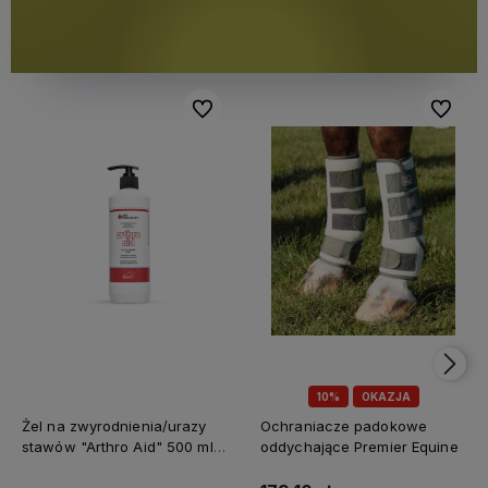
Do ulubionych
Do ulubi
10%
OKAZJA
Żel na zwyrodnienia/urazy
Ochraniacze padokowe
stawów "Arthro Aid" 500 ml
oddychające Premier Equine
Jump It