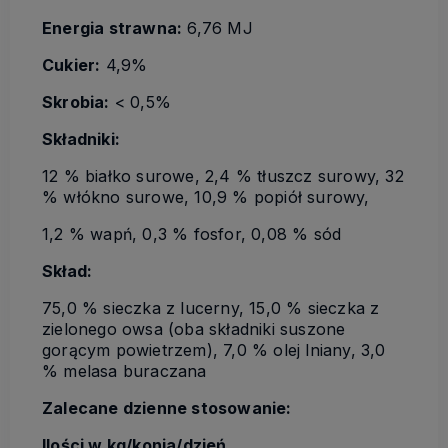
Energia strawna:
6,76 MJ
Cukier:
4,9%
Skrobia:
< 0,5%
Składniki:
12 % białko surowe, 2,4 % tłuszcz surowy, 32
% włókno surowe, 10,9 % popiół surowy,
1,2 % wapń, 0,3 % fosfor, 0,08 % sód
Skład:
75,0 % sieczka z lucerny, 15,0 % sieczka z
zielonego owsa (oba składniki suszone
gorącym powietrzem), 7,0 % olej lniany, 3,0
% melasa buraczana
Zalecane dzienne stosowanie:
Ilości w kg/konia/dzień