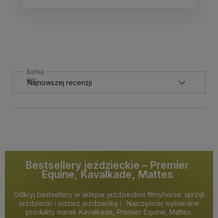
Sortuj
wg
Bestsellery jeździeckie – Premier
Equine, Kavalkade, Mattes
Odkryj bestsellery w sklepie jeździeckim fitmyhorse: sprzęt
jeździecki i odzież jeździecką i . Najczęściej wybierane
produkty marek Kavalkade, Premier Equine, Mattes.