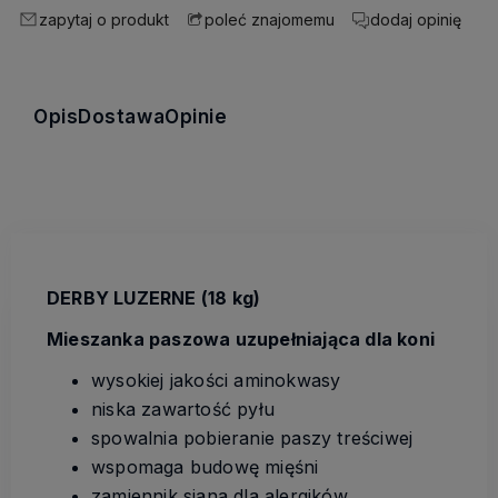
zapytaj o produkt
dodaj opinię
poleć znajomemu
Opis
Dostawa
Opinie
DERBY LUZERNE (18 kg)
Mieszanka paszowa uzupełniająca dla koni
wysokiej jakości aminokwasy
niska zawartość pyłu
spowalnia pobieranie paszy treściwej
wspomaga budowę mięśni
zamiennik siana dla alergików