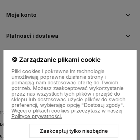
Moje konto
Płatności i dostawa
Informacje
🍪 Zarządzanie plikami cookie
Pliki cookies i pokrewne im technologie
umożliwiają poprawne działanie strony i
O nas
pomagają nam dostosować ofertę do Twoich
potrzeb. Możesz zaakceptować wykorzystanie
przez nas wszystkich tych plików i przejść do
sklepu lub dostosować użycie plików do swoich
preferencji, wybierając opcję "Dostosuj zgody".
Więcej o plikach cookies przeczytasz w naszej
fitmyhorse.pl Sklep jeździecki
Polityce prywatności.
Letnia 12
Zaakceptuj tylko niezbędne
86-031 Osielsko k. Bydgoszczy