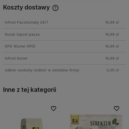
Koszty dostawy
Cena nie zawiera ewentualnych kosztów płatności
InPost Paczkomaty 24/7
16,99 zł
Kurier Inpost pasze
19,99 zł
DPD
(Kurier DPD)
19,99 zł
InPost Kurier
19,99 zł
odbiór osobisty
(odbiór w siedzibie firmy)
0,00 zł
Inne z tej kategorii
bionych
bionych
Do ulubionych
Do ulubionych
Do ulubi
Do ulubi