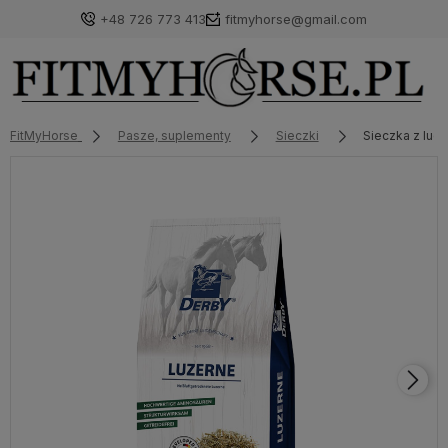
+48 726 773 413
fitmyhorse@gmail.com
FitMyHorse
Pasze, suplementy
Sieczki
Sieczka z luc