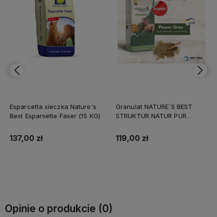
Granulat NATURE´S BEST
Granulat z lucerny HÖVELER
STRUKTUR NATUR PUR
ORIGINAL PUR.LUZERNE (25
POWER GRAS 15 kg
KG)
119,00 zł
123,00 zł
Do koszyka
Do koszyka
Opinie o produkcie (0)