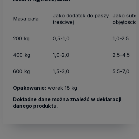
Jako dodatek do paszy
Jako subst
Masa ciała
treściwej
objętościo
200 kg
0,5-1,0
1,0-2,5
400 kg
1,0-2,0
2,5-4,5
600 kg
1,5-3,0
5,5-7,0
Opakowanie:
worek
18 kg
Dokładne dane można znaleźć w deklaracji
danego produktu.