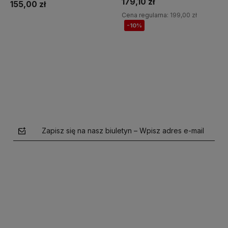
179,10 zł
155,00 zł
Cena regularna:
199,00 zł
-10%
Do koszyka
Do koszyka
Zapisz się na nasz biuletyn – Wpisz adres e-mail
polityce prywatności