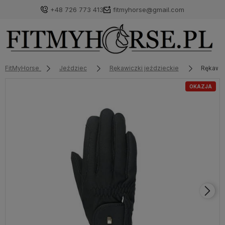
+48 726 773 413
fitmyhorse@gmail.com
FitMyHorse
Jeździec
Rękawiczki jeździeckie
Rękawic
OKAZJA