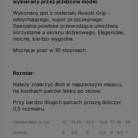
wybierany przez jeźdźców model.
Wykonany jest z materiału Roeckl Grip -
oddychającego, super przyczepnego.
Specjalna powłoka przewodząca umożliwia
korzystanie a ekranu dotykowego. Eleganckie,
mocne, bardzo wygodne.
Można je prać w 30 stopniach.
Rozmiar
:
Należy zmierzyć dłoń w najszerszym miejscu,
na kostkach palców lekko po skosie.
Przy bardzo długich palcach proszę doliczyć
0,5 rozmiaru.
Obwód dłoni w cm
12
13,25
14,5
15,8
17
18
20
rozmiar
4
4,5
5
5,5
6
6,5
7
7