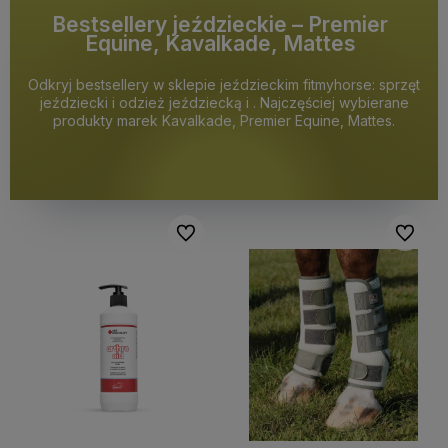
Bestsellery jeździeckie – Premier
Equine, Kavalkade, Mattes
Odkryj bestsellery w sklepie jeździeckim fitmyhorse: sprzęt
jeździecki i odzież jeździecką i . Najczęściej wybierane
produkty marek Kavalkade, Premier Equine, Mattes.
Do ulubionych
Do ulubi