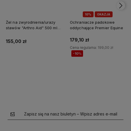
10%
OKAZJA
Żel na zwyrodnienia/urazy
Ochraniacze padokowe
stawów "Arthro Aid" 500 ml
oddychające Premier Equine
Jump It
179,10 zł
155,00 zł
Cena regularna:
199,00 zł
-10%
Do koszyka
Do koszyka
Zapisz się na nasz biuletyn – Wpisz adres e-mail