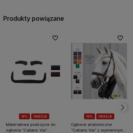
Produkty powiązane
Do ulubionych
Do ulubi
10%
OKAZJA
10%
OKAZJA
Materiałowe podszycie do
Ogłowie anatomiczne
ogłowia "Caliano Via"
"Caliano Via" z wymiennym