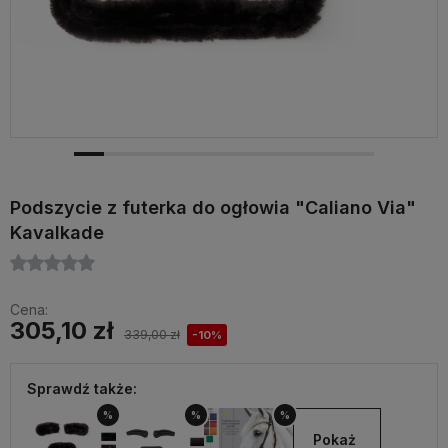
Podszycie z futerka do ogłowia "Caliano Via"
Kavalkade
Cena:
305,10 zł
339,00 zł
-10%
Sprawdź także:
%
%
%
Pokaż 