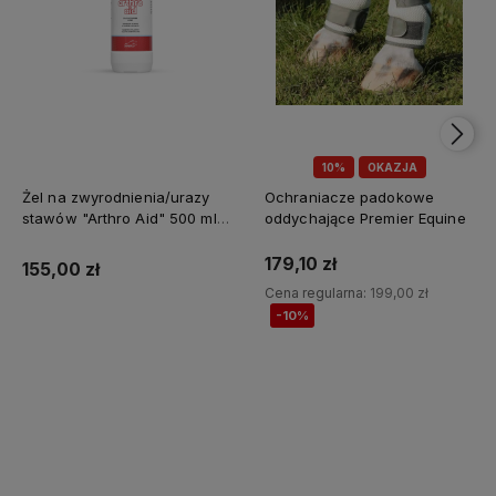
10%
OKAZJA
Żel na zwyrodnienia/urazy
Ochraniacze padokowe
stawów "Arthro Aid" 500 ml
oddychające Premier Equine
Jump It
179,10 zł
155,00 zł
Cena regularna:
199,00 zł
-10%
Do koszyka
Do koszyka