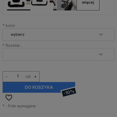
więcej
*
kolor:
*
Rozmiar:
-
szt.
+
DO KOSZYKA
-10%
*
- Pole wymagane