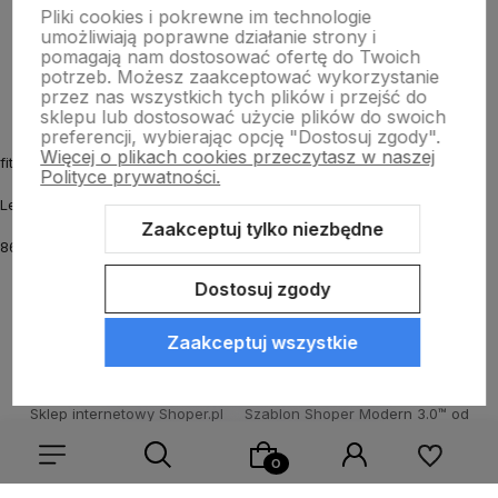
Pliki cookies i pokrewne im technologie
umożliwiają poprawne działanie strony i
O nas
pomagają nam dostosować ofertę do Twoich
potrzeb. Możesz zaakceptować wykorzystanie
przez nas wszystkich tych plików i przejść do
sklepu lub dostosować użycie plików do swoich
preferencji, wybierając opcję "Dostosuj zgody".
Więcej o plikach cookies przeczytasz w naszej
fitmyhorse.pl Sklep jeździecki
Polityce prywatności.
Letnia 12
Zaakceptuj tylko niezbędne
86-031 Osielsko k. Bydgoszczy
Dostosuj zgody
Zaakceptuj wszystkie
Sklep internetowy Shoper.pl
Szablon Shoper Modern 3.0™
od
GrowCommerce