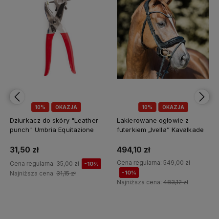
10%
OKAZJA
10%
OKAZJA
Lakierowane ogłowie z
Materiałowe podszycie do
futerkiem „Ivella” Kavalkade
ogłowia "Caliano Cerra"
Kavalkade
494,10 zł
62,10 zł
Cena regularna:
549,00 zł
Cena regularna:
69,00 zł
-10%
-10%
Najniższa cena:
61,41 zł
Najniższa cena:
483,12 zł
Do koszyka
Do koszyka