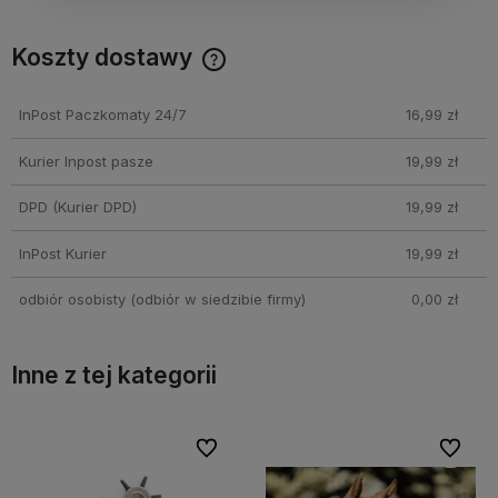
Koszty dostawy
Cena nie zawiera ewentualnych kosztów płatności
InPost Paczkomaty 24/7
16,99 zł
Kurier Inpost pasze
19,99 zł
DPD
(Kurier DPD)
19,99 zł
InPost Kurier
19,99 zł
odbiór osobisty
(odbiór w siedzibie firmy)
0,00 zł
Inne z tej kategorii
bionych
bionych
Do ulubionych
Do ulubionych
Do ulubi
Do ulubi