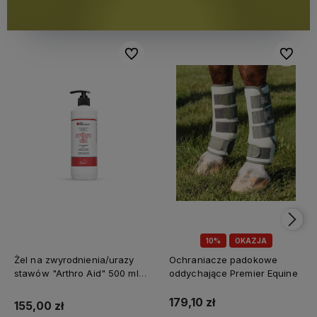
Do ulubionych
Do ulubi
10%
OKAZJA
Żel na zwyrodnienia/urazy
Ochraniacze padokowe
stawów "Arthro Aid" 500 ml
oddychające Premier Equine
Jump It
179,10 zł
155,00 zł