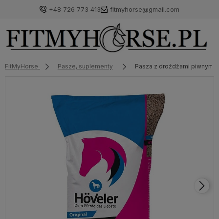
+48 726 773 413
fitmyhorse@gmail.com
FitMyHorse
Pasze, suplementy
Pasza z drożdżami piwnymi