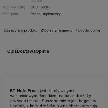
Kod produktu:
CC5F-893FF
Kategoria:
Pasze, suplementy
zapytaj o produkt
dodaj opinię
poleć znajomemu
Opis
Dostawa
Opinie
BT-Hefe Press
jest dietetycznym i
wartościowym dodatkiem na bazie drożdży
piwnych i młóta. Suszone młóto jest bogate w
błonnik, z kolei drożdże piwne charakteryzują