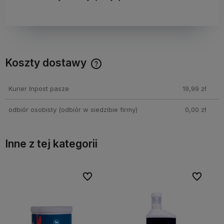
Koszty dostawy
Cena nie zawiera ewentualnych kosztów płatności
Kurier Inpost pasze
19,99 zł
odbiór osobisty
(odbiór w siedzibie firmy)
0,00 zł
Inne z tej kategorii
bionych
bionych
Do ulubionych
Do ulubionych
Do ulubi
Do ulubi