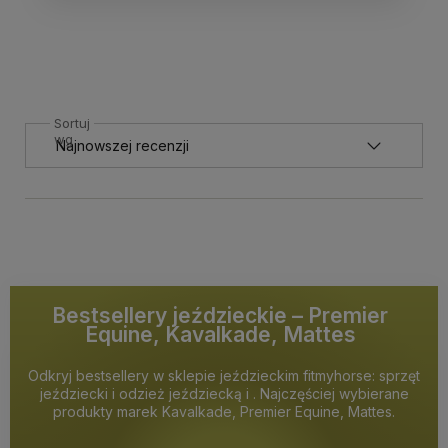
Sortuj
wg
Bestsellery jeździeckie – Premier
Equine, Kavalkade, Mattes
Odkryj bestsellery w sklepie jeździeckim fitmyhorse: sprzęt
jeździecki i odzież jeździecką i . Najczęściej wybierane
produkty marek Kavalkade, Premier Equine, Mattes.