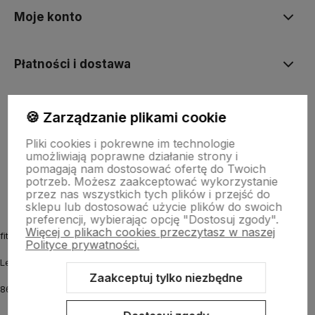
Moje konto
Płatności i dostawa
Informacje
🍪 Zarządzanie plikami cookie
Pliki cookies i pokrewne im technologie
umożliwiają poprawne działanie strony i
O nas
pomagają nam dostosować ofertę do Twoich
potrzeb. Możesz zaakceptować wykorzystanie
przez nas wszystkich tych plików i przejść do
sklepu lub dostosować użycie plików do swoich
preferencji, wybierając opcję "Dostosuj zgody".
Więcej o plikach cookies przeczytasz w naszej
fitmyhorse.pl Sklep jeździecki
Polityce prywatności.
Letnia 12
Zaakceptuj tylko niezbędne
86-031 Osielsko k. Bydgoszczy