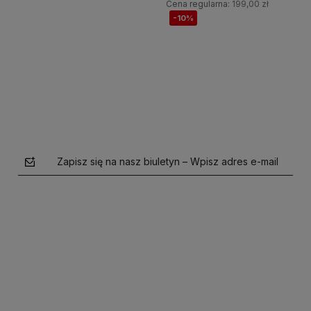
Cena regularna:
199,00 zł
-10%
Do koszyka
Do koszyka
Zapisz się na nasz biuletyn – Wpisz adres e-mail
polityce prywatności