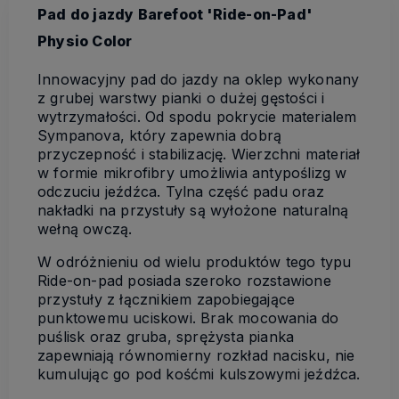
Pad do jazdy Barefoot 'Ride-on-Pad'
Physio Color
Innowacyjny pad do jazdy na oklep wykonany
z grubej warstwy pianki o dużej gęstości i
wytrzymałości. Od spodu pokrycie materialem
Sympanova, który zapewnia dobrą
przyczepność i stabilizację. Wierzchni materiał
w formie mikrofibry umożliwia antypoślizg w
odczuciu jeźdźca. Tylna część padu oraz
nakładki na przystuły są wyłożone naturalną
wełną owczą.
W odróżnieniu od wielu produktów tego typu
Ride-on-pad posiada szeroko rozstawione
przystuły z łącznikiem zapobiegające
punktowemu uciskowi. Brak mocowania do
puślisk oraz gruba, sprężysta pianka
zapewniają równomierny rozkład nacisku, nie
kumulując go pod kośćmi kulszowymi jeźdźca.