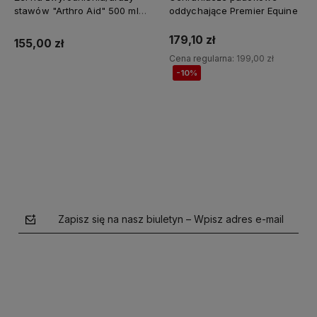
stawów "Arthro Aid" 500 ml
oddychające Premier Equine
Jump It
179,10 zł
155,00 zł
Cena regularna:
199,00 zł
-10%
Do koszyka
Do koszyka
Zapisz się na nasz biuletyn – Wpisz adres e-mail