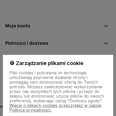
polityce prywatności
Moje konto
Płatności i dostawa
Informacje
🍪 Zarządzanie plikami cookie
Pliki cookies i pokrewne im technologie
umożliwiają poprawne działanie strony i
O nas
pomagają nam dostosować ofertę do Twoich
potrzeb. Możesz zaakceptować wykorzystanie
przez nas wszystkich tych plików i przejść do
sklepu lub dostosować użycie plików do swoich
preferencji, wybierając opcję "Dostosuj zgody".
Więcej o plikach cookies przeczytasz w naszej
fitmyhorse.pl Sklep jeździecki
Polityce prywatności.