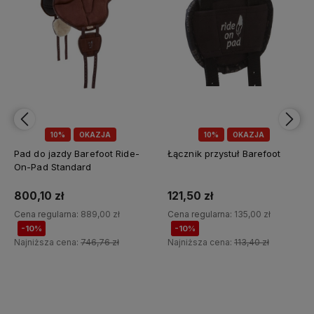
10%
OKAZJA
10%
OKAZJA
Łącznik przystuł Barefoot
Pad do jazdy Barefoot 'Ride-
On-Pad' - dziecięcy
121,50 zł
539,10 zł
Cena regularna:
135,00 zł
Cena regularna:
599,00 zł
-10%
-10%
Najniższa cena:
113,40 zł
Najniższa cena:
503,16 zł
Do koszyka
Do koszyka