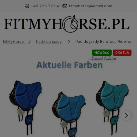
+48 726 773 413
fitmyhorse@gmail.com
FitMyHorse
Pady do jazdy
Pad do jazdy Barefoot 'Ride-on-P
NOWOŚĆ
OKAZJA