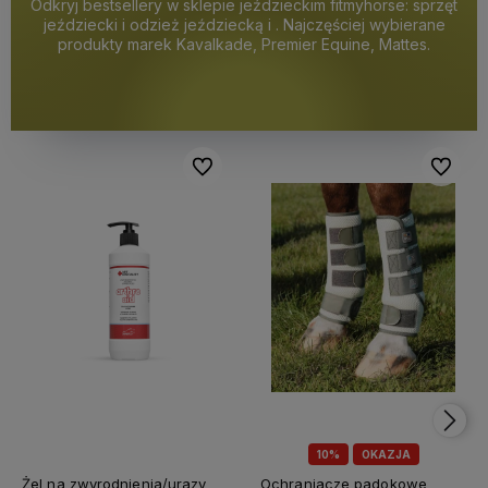
Odkryj bestsellery w sklepie jeździeckim fitmyhorse: sprzęt
jeździecki i odzież jeździecką i . Najczęściej wybierane
produkty marek Kavalkade, Premier Equine, Mattes.
Do ulubionych
Do ulubi
10%
OKAZJA
Żel na zwyrodnienia/urazy
Ochraniacze padokowe