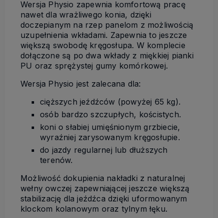
Wersja Physio zapewnia komfortową pracę
nawet dla wrażliwego konia, dzięki
doczepianym na rzep panelom z możliwością
uzupełnienia wkładami. Zapewnia to jeszcze
większą swobodę kręgosłupa. W komplecie
dołączone są po dwa wkłady z miękkiej pianki
PU oraz sprężystej gumy komórkowej.
Wersja Physio jest zalecana dla:
cięższych jeźdźców (powyżej 65 kg).
osób bardzo szczupłych, kościstych.
koni o słabiej umięśnionym grzbiecie,
wyraźniej zarysowanym kręgosłupie.
do jazdy regularnej lub dłuższych
terenów.
Możliwość dokupienia nakładki z naturalnej
wełny owczej zapewniającej jeszcze większą
stabilizację dla jeźdźca dzięki uformowanym
klockom kolanowym oraz tylnym łęku.