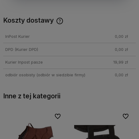
Koszty dostawy
Cena nie zawiera ewentualnych kosztów płatności
InPost Kurier
0,00 zł
DPD
(Kurier DPD)
0,00 zł
Kurier Inpost pasze
19,99 zł
odbiór osobisty
(odbiór w siedzibie firmy)
0,00 zł
Inne z tej kategorii
bionych
bionych
Do ulubionych
Do ulubionych
Do ulubi
Do ulubi