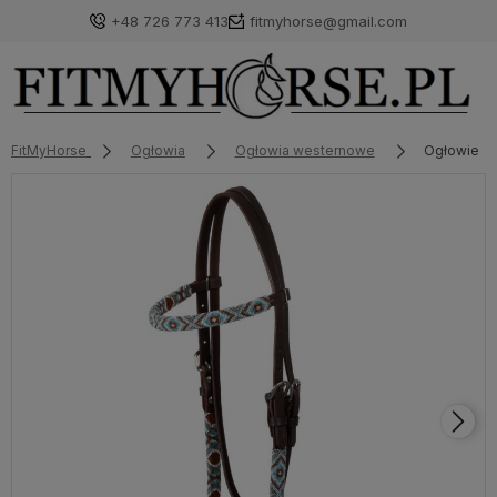
+48 726 773 413
fitmyhorse@gmail.com
FitMyHorse
Ogłowia
Ogłowia westernowe
Ogłowie w