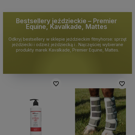
Bestsellery jeździeckie – Premier
Equine, Kavalkade, Mattes
Odkryj bestsellery w sklepie jeździeckim fitmyhorse: sprzęt
jeździecki i odzież jeździecką i . Najczęściej wybierane
produkty marek Kavalkade, Premier Equine, Mattes.
Do ulubionych
Do ulubi