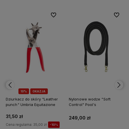
bionych
bionych
Do ulubionych
Do ulubionych
Do ulubi
Do ulubi
10%
OKAZJA
Dziurkacz do skóry "Leather
Nylonowe wodze "Soft
punch" Umbria Equitazione
Control" Pool's
31,50 zł
249,00 zł
Cena regularna:
35,00 zł
-10%