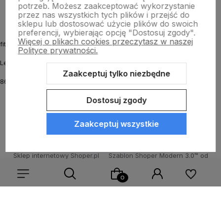
potrzeb. Możesz zaakceptować wykorzystanie
przez nas wszystkich tych plików i przejść do
sklepu lub dostosować użycie plików do swoich
preferencji, wybierając opcję "Dostosuj zgody".
Więcej o plikach cookies przeczytasz w naszej
fitmyhorse.pl Sklep jeździecki
Polityce prywatności.
Letnia 12
Zaakceptuj tylko niezbędne
86-031 Osielsko k. Bydgoszczy
Dostosuj zgody
Zaakceptuj wszystkie
Sklep internetowy Shoper.pl
Szablon Shoper Modern 3.0™
od
GrowCommerce
Wybierz coś dla siebie z naszej aktualnej oferty lub zaloguj