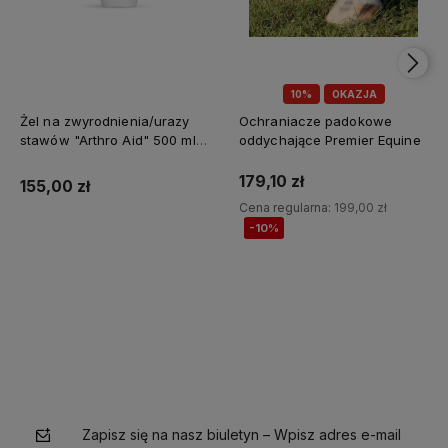
10%
OKAZJA
Żel na zwyrodnienia/urazy
Ochraniacze padokowe
stawów "Arthro Aid" 500 ml
oddychające Premier Equine
Jump It
179,10 zł
155,00 zł
Cena regularna:
199,00 zł
-10%
Do koszyka
Do koszyka
Zapisz się na nasz biuletyn – Wpisz adres e-mail