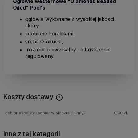
Ogłowie westernowe "Diamonds Beaded
Oiled" Pool's
ogłowie wykonane z wysokiej jakości
skóry,
zdobione koralikami,
srebrne okucia,
rozmiar uniwersalny - obustronnie
regulowany.
Koszty dostawy
Cena nie zawiera ewentualnych kosztów płatności
odbiór osobisty
(odbiór w siedzibie firmy)
0,00 zł
Inne z tej kategorii