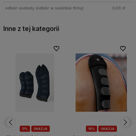
odbiór osobisty
(odbiór w siedzibie firmy)
0,00 zł
Inne z tej kategorii
bionych
bionych
Do ulubionych
Do ulubionych
Do ulubi
Do ulubi
10%
OKAZJA
10%
OKAZJA