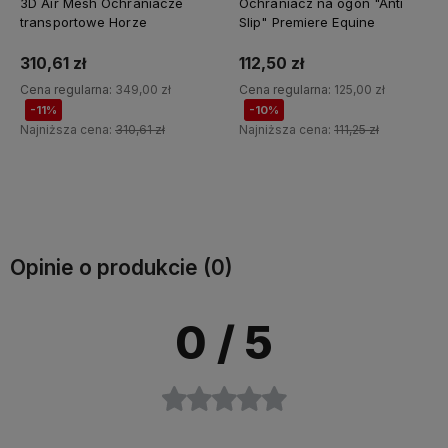
Ochraniacz na ogon "Anti
Ochraniacz na ogon "Carbon
Slip" Premiere Equine
Tech Anti-Slip" Premier
Equine
112,50 zł
121,50 zł
Cena regularna:
125,00 zł
Cena regularna:
135,00 zł
-10%
-10%
Najniższa cena:
111,25 zł
Najniższa cena:
120,15 zł
Do koszyka
Do koszyka
Opinie o produkcie (0)
0
/ 5