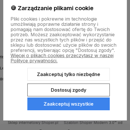
Informacje
🍪 Zarządzanie plikami cookie
Pliki cookies i pokrewne im technologie
umożliwiają poprawne działanie strony i
O nas
pomagają nam dostosować ofertę do Twoich
potrzeb. Możesz zaakceptować wykorzystanie
przez nas wszystkich tych plików i przejść do
sklepu lub dostosować użycie plików do swoich
preferencji, wybierając opcję "Dostosuj zgody".
Więcej o plikach cookies przeczytasz w naszej
fitmyhorse.pl Sklep jeździecki
Polityce prywatności.
Letnia 12
Zaakceptuj tylko niezbędne
86-031 Osielsko k. Bydgoszczy
Dostosuj zgody
Zaakceptuj wszystkie
Sklep internetowy Shoper.pl
Szablon Shoper Modern 3.0™
od
GrowCommerce