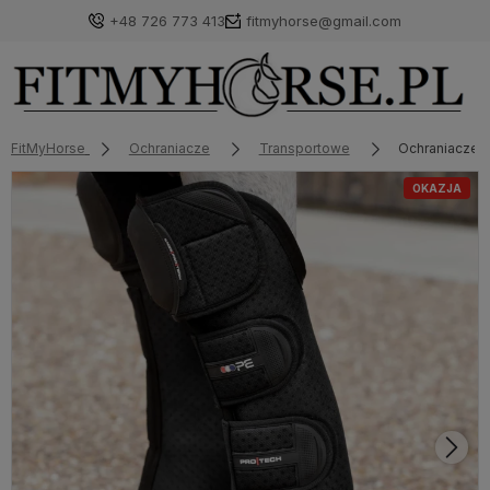
+48 726 773 413
fitmyhorse@gmail.com
FitMyHorse
Ochraniacze
Transportowe
Ochraniacze t
OKAZJA