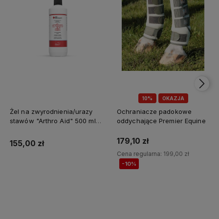
10%
OKAZJA
Żel na zwyrodnienia/urazy
Ochraniacze padokowe
stawów "Arthro Aid" 500 ml
oddychające Premier Equine
Jump It
179,10 zł
155,00 zł
Cena regularna:
199,00 zł
-10%
Do koszyka
Do koszyka