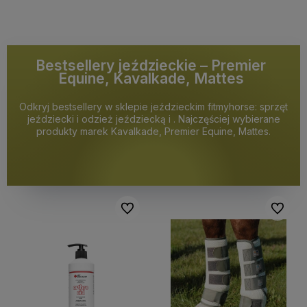
Bestsellery jeździeckie – Premier
Equine, Kavalkade, Mattes
Odkryj bestsellery w sklepie jeździeckim fitmyhorse: sprzęt
jeździecki i odzież jeździecką i . Najczęściej wybierane
produkty marek Kavalkade, Premier Equine, Mattes.
Do ulubionych
Do ulubi