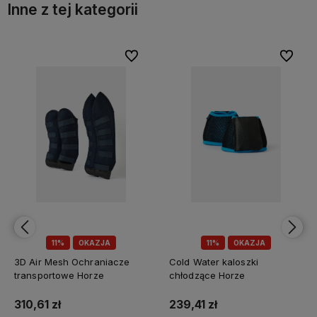
Inne z tej kategorii
bionych
bionych
Do ulubionych
Do ulubionych
Do ulubi
Do ulubi
11%
OKAZJA
10%
OKAZJA
Cold Water kaloszki
Derka padokowa "Stratus
chłodzące Horze
600D Series 0g" Premier
Equine
239,41 zł
683,10 zł