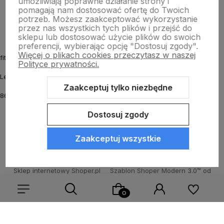
umożliwiają poprawne działanie strony i
O nas
pomagają nam dostosować ofertę do Twoich
potrzeb. Możesz zaakceptować wykorzystanie
przez nas wszystkich tych plików i przejść do
sklepu lub dostosować użycie plików do swoich
preferencji, wybierając opcję "Dostosuj zgody".
Więcej o plikach cookies przeczytasz w naszej
fitmyhorse.pl Sklep jeździecki
Polityce prywatności.
Letnia 12
Zaakceptuj tylko niezbędne
86-031 Osielsko k. Bydgoszczy
Dostosuj zgody
Zaakceptuj wszystkie
Sklep internetowy Shoper.pl
Szablon Shoper Modern 3.0™
od
GrowCommerce