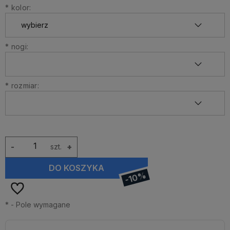
*
kolor:
*
nogi:
*
rozmiar:
-
szt.
+
DO KOSZYKA
-10%
*
- Pole wymagane