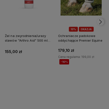
10%
OKAZJA
Żel na zwyrodnienia/urazy
Ochraniacze padokowe
stawów "Arthro Aid" 500 ml
oddychające Premier Equine
Jump It
179,10 zł
155,00 zł
Cena regularna:
199,00 zł
-10%
Do koszyka
Do koszyka