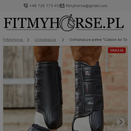
+48 726 773 413
fitmyhorse@gmail.com
FitMyHorse
Ochraniacze
Ochraniacze pełne "Carbon Air Tec
OKAZJA