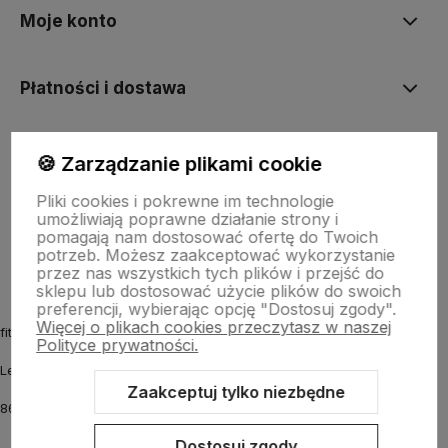
Moje konto
Płatności i dostawa
Informacje
🍪 Zarządzanie plikami cookie
Pliki cookies i pokrewne im technologie
umożliwiają poprawne działanie strony i
O nas
pomagają nam dostosować ofertę do Twoich
potrzeb. Możesz zaakceptować wykorzystanie
przez nas wszystkich tych plików i przejść do
sklepu lub dostosować użycie plików do swoich
preferencji, wybierając opcję "Dostosuj zgody".
Więcej o plikach cookies przeczytasz w naszej
fitmyhorse.pl Sklep jeździecki
Polityce prywatności.
Letnia 12
Zaakceptuj tylko niezbędne
86-031 Osielsko k. Bydgoszczy
Dostosuj zgody