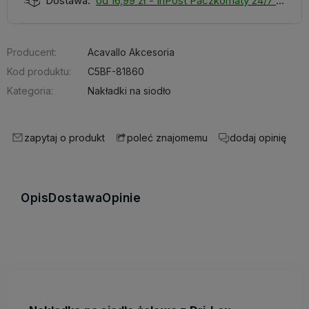
Dostawa:
od 16,99 zł
- InPost Paczkomaty 24/7
Producent:
Acavallo Akcesoria
Kod produktu:
C5BF-81860
Kategoria:
Nakładki na siodło
zapytaj o produkt
dodaj opinię
poleć znajomemu
Opis
Dostawa
Opinie