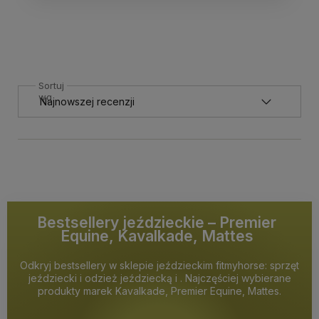
Sortuj
wg
Bestsellery jeździeckie – Premier
Equine, Kavalkade, Mattes
Odkryj bestsellery w sklepie jeździeckim fitmyhorse: sprzęt
jeździecki i odzież jeździecką i . Najczęściej wybierane
produkty marek Kavalkade, Premier Equine, Mattes.