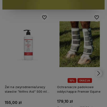
Do ulubionych
Do ulubi
10%
OKAZJA
Żel na zwyrodnienia/urazy
Ochraniacze padokowe
stawów "Arthro Aid" 500 ml
oddychające Premier Equine
Jump It
179,10 zł
155,00 zł