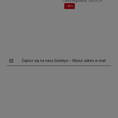
Cena regularna:
199,00 zł
-10%
Do koszyka
Do koszyka
Zapisz się na nasz biuletyn – Wpisz adres e-mail
polityce prywatności