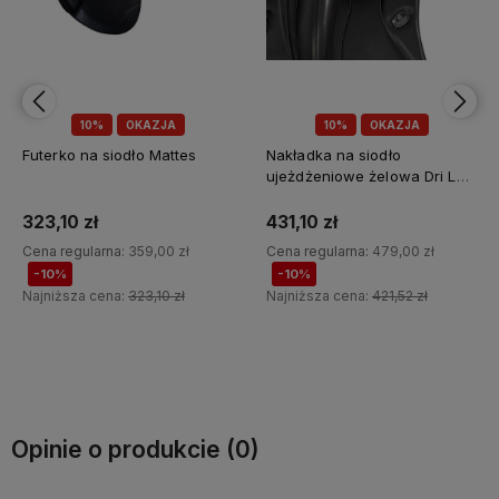
10%
OKAZJA
10%
OKAZJA
Nakładka na siodło
Nakładka na siodło żelowa z
ujeżdżeniowe żelowa Dri Lex
Dri-Lex 10mm Acavallo
10 mm Acavallo
431,10 zł
431,10 zł
Cena regularna:
479,00 zł
Cena regularna:
479,00 zł
-10%
-10%
Najniższa cena:
421,52 zł
Najniższa cena:
421,52 zł
Do koszyka
Do koszyka
Opinie o produkcie (0)