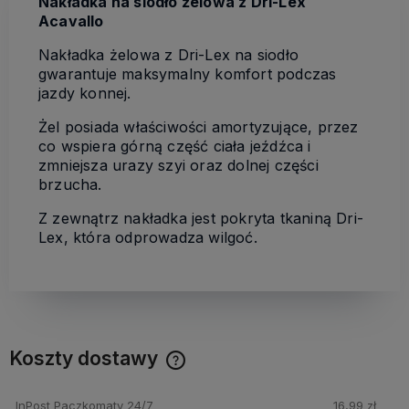
Nakładka na siodło żelowa z Dri-Lex
Acavallo
Nakładka żelowa z Dri-Lex na siodło
gwarantuje maksymalny komfort podczas
jazdy konnej.
Żel posiada właściwości amortyzujące, przez
co wspiera górną część ciała jeźdźca i
zmniejsza urazy szyi oraz dolnej części
brzucha.
Z zewnątrz nakładka jest pokryta tkaniną Dri-
Lex, która odprowadza wilgoć.
Koszty dostawy
Cena nie zawiera ewentualnych kosztów płatności
InPost Paczkomaty 24/7
16,99 zł