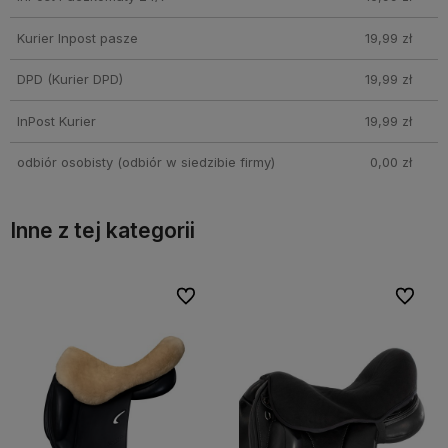
Kurier Inpost pasze
19,99 zł
DPD
(Kurier DPD)
19,99 zł
InPost Kurier
19,99 zł
odbiór osobisty
(odbiór w siedzibie firmy)
0,00 zł
Inne z tej kategorii
ubionych
ubionych
Do ulubionych
Do ulubionych
Do ulub
Do ulub