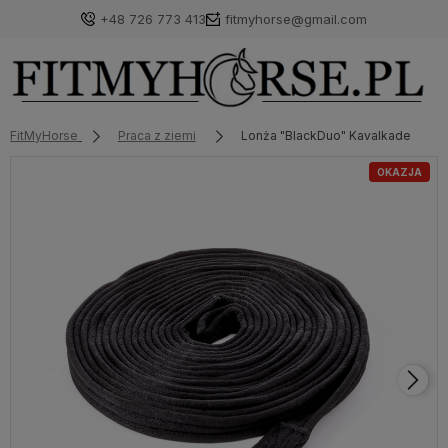
+48 726 773 413
fitmyhorse@gmail.com
FitMyHorse
Praca z ziemi
Lonża "BlackDuo" Kavalkade
OKAZJA