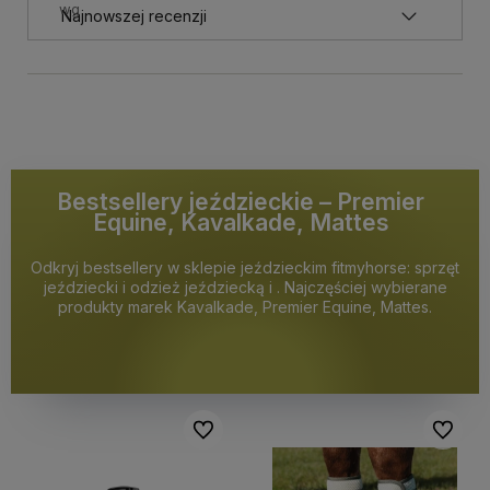
wg
Bestsellery jeździeckie – Premier
Equine, Kavalkade, Mattes
Odkryj bestsellery w sklepie jeździeckim fitmyhorse: sprzęt
jeździecki i odzież jeździecką i . Najczęściej wybierane
produkty marek Kavalkade, Premier Equine, Mattes.
Do ulubionych
Do ulubi