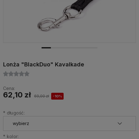
Lonża "BlackDuo" Kavalkade
Cena:
62,10 zł
69,00 zł
-10%
*
długość:
*
kolor: