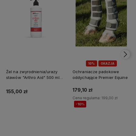
10%
OKAZJA
Żel na zwyrodnienia/urazy
Ochraniacze padokowe
stawów "Arthro Aid" 500 ml
oddychające Premier Equine
Jump It
179,10 zł
155,00 zł
Cena regularna:
199,00 zł
-10%
Do koszyka
Do koszyka