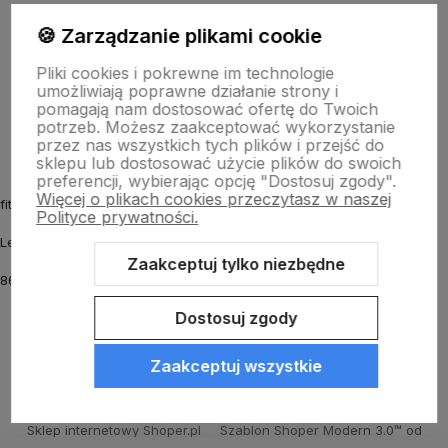
Informacje
🍪 Zarządzanie plikami cookie
Pliki cookies i pokrewne im technologie
umożliwiają poprawne działanie strony i
O nas
pomagają nam dostosować ofertę do Twoich
potrzeb. Możesz zaakceptować wykorzystanie
przez nas wszystkich tych plików i przejść do
sklepu lub dostosować użycie plików do swoich
preferencji, wybierając opcję "Dostosuj zgody".
Więcej o plikach cookies przeczytasz w naszej
fitmyhorse.pl Sklep jeździecki
Polityce prywatności.
Letnia 12
Zaakceptuj tylko niezbędne
86-031 Osielsko k. Bydgoszczy
Dostosuj zgody
Zaakceptuj wszystkie
Sklep internetowy Shoper.pl
Szablon Shoper Modern 3.0™
od