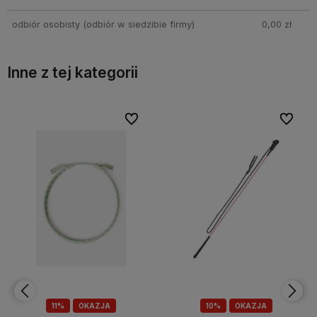
odbiór osobisty
(odbiór w siedzibie firmy)
0,00 zł
Inne z tej kategorii
ubionych
ubionych
Do ulubionych
Do ulubionych
Do ulu
Do ulu
10%
OKAZJA
10%
OKAZJA