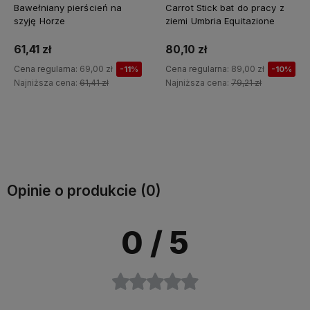
Carrot Stick bat do pracy z
Cordeo Barefoot Amber
ziemi Umbria Equitazione
80,10 zł
116,10 zł
Cena regularna:
129,00 zł
Cena regularna:
89,00 zł
-10%
-10%
Najniższa cena:
79,21 zł
Najniższa cena:
108,36 zł
Do koszyka
Do koszyka
Opinie o produkcie (0)
0
/ 5