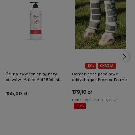
10%
OKAZJA
Żel na zwyrodnienia/urazy
Ochraniacze padokowe
stawów "Arthro Aid" 500 ml
oddychające Premier Equine
Jump It
179,10 zł
155,00 zł
Cena regularna:
199,00 zł
-10%
Do koszyka
Do koszyka