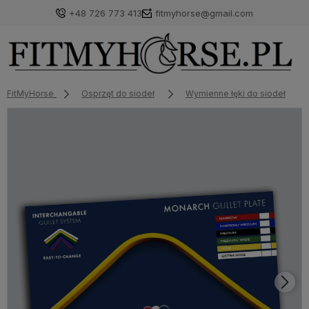
+48 726 773 413
fitmyhorse@gmail.com
FitMyHorse
Osprzęt do siodeł
Wymienne łęki do siodeł