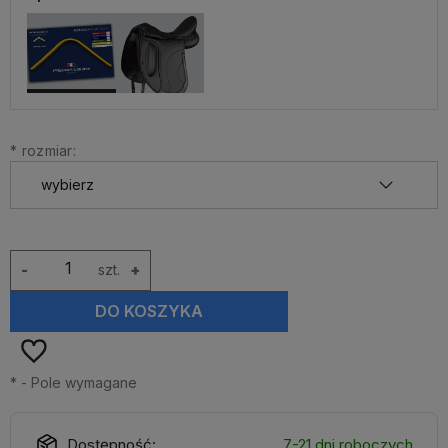
*
rozmiar:
-
szt.
+
DO KOSZYKA
*
- Pole wymagane
Dostępność:
7-21 dni roboczych