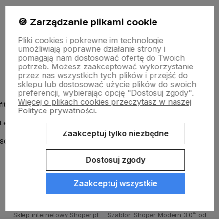
Informacje
🍪 Zarządzanie plikami cookie
Pliki cookies i pokrewne im technologie
umożliwiają poprawne działanie strony i
O nas
pomagają nam dostosować ofertę do Twoich
potrzeb. Możesz zaakceptować wykorzystanie
przez nas wszystkich tych plików i przejść do
sklepu lub dostosować użycie plików do swoich
preferencji, wybierając opcję "Dostosuj zgody".
Więcej o plikach cookies przeczytasz w naszej
fitmyhorse.pl Sklep jeździecki
Polityce prywatności.
Letnia 12
Zaakceptuj tylko niezbędne
86-031 Osielsko k. Bydgoszczy
Dostosuj zgody
Zaakceptuj wszystkie
Sklep internetowy Shoper.pl
Szablon Shoper Modern 3.0™
od