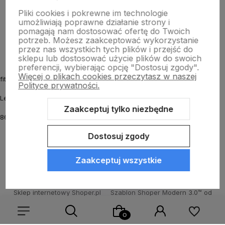
Pliki cookies i pokrewne im technologie
umożliwiają poprawne działanie strony i
O nas
pomagają nam dostosować ofertę do Twoich
potrzeb. Możesz zaakceptować wykorzystanie
przez nas wszystkich tych plików i przejść do
sklepu lub dostosować użycie plików do swoich
preferencji, wybierając opcję "Dostosuj zgody".
Więcej o plikach cookies przeczytasz w naszej
fitmyhorse.pl Sklep jeździecki
Polityce prywatności.
Letnia 12
Zaakceptuj tylko niezbędne
86-031 Osielsko k. Bydgoszczy
Dostosuj zgody
Zaakceptuj wszystkie
Sklep internetowy Shoper.pl
Szablon Shoper Modern 3.0™
od
GrowCommerce