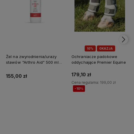
10%
OKAZJA
Żel na zwyrodnienia/urazy
Ochraniacze padokowe
stawów "Arthro Aid" 500 ml
oddychające Premier Equine
Jump It
179,10 zł
155,00 zł
Cena regularna:
199,00 zł
-10%
Do koszyka
Do koszyka