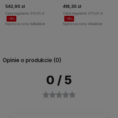
damski z rozcięciami Horze
418,30 zł
296,10 zł
Cena regularna:
470,00 zł
Cena regularna:
329,00 zł
-11%
-10%
Najniższa cena:
413,60 zł
Najniższa cena:
292,81 zł
Do koszyka
Do koszyka
Opinie o produkcie (0)
0
/ 5