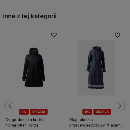
Inne z tej kategorii
bionych
bionych
Do ulubionych
Do ulubionych
Do ulubi
Do ulubi
11%
OKAZJA
10%
OKAZJA
Długi płaszcz
Kurtka "Catori Womens
przeciwdeszczowy "Hazel"
Softshell" Premier Equine