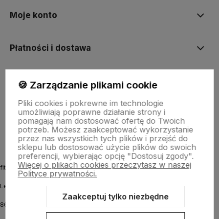
Moje konto
Płatności i dostawa
Informacje
🍪 Zarządzanie plikami cookie
Pliki cookies i pokrewne im technologie
umożliwiają poprawne działanie strony i
O nas
pomagają nam dostosować ofertę do Twoich
potrzeb. Możesz zaakceptować wykorzystanie
przez nas wszystkich tych plików i przejść do
sklepu lub dostosować użycie plików do swoich
preferencji, wybierając opcję "Dostosuj zgody".
Więcej o plikach cookies przeczytasz w naszej
fitmyhorse.pl Sklep jeździecki
Polityce prywatności.
Letnia 12
Zaakceptuj tylko niezbędne
86-031 Osielsko k. Bydgoszczy