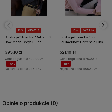
10%
OKAZJA
10%
OKAZJA
Bluzka jeździecka "Erin
Bluzka jeździecka "Erin
Equimerino™ Hortensia Pink"
Equimerino™ Latte" PS of
PS of Sweden
Sweden
521,10 zł
521,10 zł
Cena regularna:
579,00 zł
Cena regularna:
579,00 zł
-10%
-10%
Najniższa cena:
509,52 zł
Najniższa cena:
509,52 zł
Do koszyka
Do koszyka
Opinie o produkcie (0)