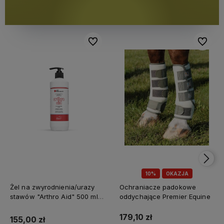
Do ulubionych
Do ulubi
10%
OKAZJA
Żel na zwyrodnienia/urazy
Ochraniacze padokowe
stawów "Arthro Aid" 500 ml
oddychające Premier Equine
Jump It
179,10 zł
155,00 zł