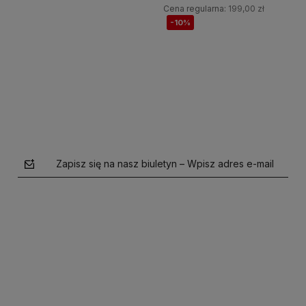
Cena regularna:
199,00 zł
-10%
Do koszyka
Do koszyka
Zapisz się na nasz biuletyn – Wpisz adres e-mail
polityce prywatności