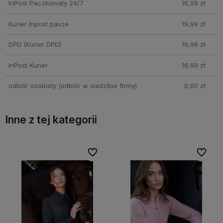
InPost Paczkomaty 24/7
16,99 zł
Kurier Inpost pasze
19,99 zł
DPD
(Kurier DPD)
19,99 zł
InPost Kurier
19,99 zł
odbiór osobisty
(odbiór w siedzibie firmy)
0,00 zł
Inne z tej kategorii
ubionych
ubionych
Do ulubionych
Do ulubionych
Do ulu
Do ulu