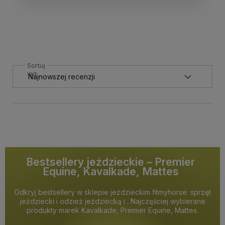
Sortuj
wg
Bestsellery jeździeckie – Premier
Equine, Kavalkade, Mattes
Odkryj bestsellery w sklepie jeździeckim fitmyhorse: sprzęt
jeździecki i odzież jeździecką i . Najczęściej wybierane
produkty marek Kavalkade, Premier Equine, Mattes.