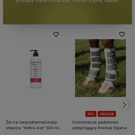
produkty marek Kavalkade, Premier Equine, Mattes.
Do ulubionych
Do ulubi
10%
OKAZJA
Żel na zwyrodnienia/urazy
Ochraniacze padokowe
stawów "Arthro Aid" 500 ml
oddychające Premier Equine
Jump It