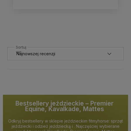
Sortuj
wg
Bestsellery jeździeckie – Premier
Equine, Kavalkade, Mattes
Odkryj bestsellery w sklepie jeździeckim fitmyhorse: sprzęt
jeździecki i odzież jeździecką i . Najczęściej wybierane