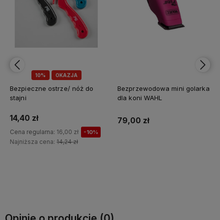
10%
OKAZJA
Bezpieczne ostrze/ nóż do
Bezprzewodowa mini golarka
stajni
dla koni WAHL
14,40 zł
79,00 zł
Cena regularna:
16,00 zł
-10%
Najniższa cena:
14,24 zł
Do koszyka
Do koszyka
Opinie o produkcie (0)