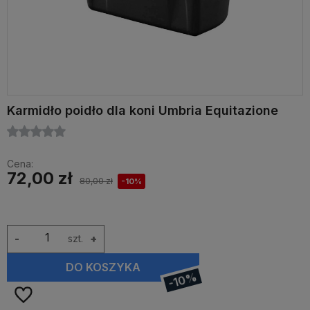
Karmidło poidło dla koni Umbria Equitazione
Cena:
72,00 zł
80,00 zł
-10%
-
szt.
+
DO KOSZYKA
-10%