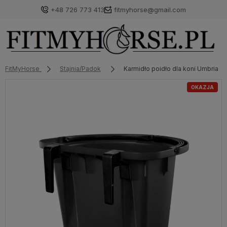
+48 726 773 413
fitmyhorse@gmail.com
FitMyHorse
Stajnia/Padok
Karmidło poidło dla koni Umbria E
OKAZJA