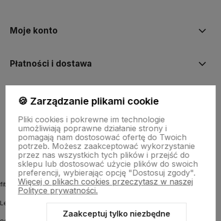
polityce prywatności
Moje konto
Płatności i dostawa
Informacje
🍪 Zarządzanie plikami cookie
Pliki cookies i pokrewne im technologie
umożliwiają poprawne działanie strony i
O nas
pomagają nam dostosować ofertę do Twoich
potrzeb. Możesz zaakceptować wykorzystanie
przez nas wszystkich tych plików i przejść do
sklepu lub dostosować użycie plików do swoich
preferencji, wybierając opcję "Dostosuj zgody".
Więcej o plikach cookies przeczytasz w naszej
fitmyhorse.pl Sklep jeździecki
Polityce prywatności.
Letnia 12
Zaakceptuj tylko niezbędne