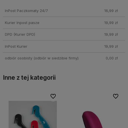
Cena nie zawiera ewentualnych kosztów płatności
InPost Paczkomaty 24/7
16,99 zł
Kurier Inpost pasze
19,99 zł
DPD
(Kurier DPD)
19,99 zł
InPost Kurier
19,99 zł
odbiór osobisty
(odbiór w siedzibie firmy)
0,00 zł
Inne z tej kategorii
bionych
bionych
Do ulubionych
Do ulubionych
Do ulubi
Do ulubi