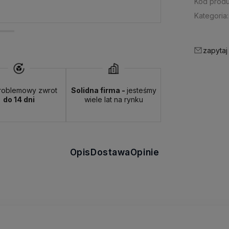
Kod produ
Kategoria:
zapytaj
roblemowy zwrot
Solidna firma -
jesteśmy
do 14 dni
wiele lat na rynku
Opis
Dostawa
Opinie