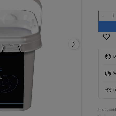
-
D
W
D
Producent