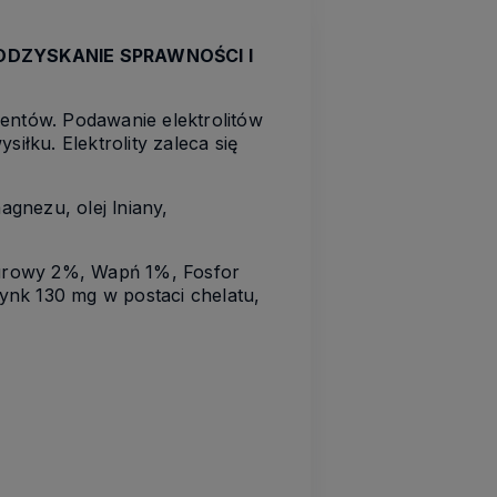
 ODZYSKANIE SPRAWNOŚCI I
entów. Podawanie elektrolitów
iłku. Elektrolity zaleca się
gnezu, olej lniany,
urowy 2%, Wapń 1%, Fosfor
ynk 130 mg w postaci chelatu,