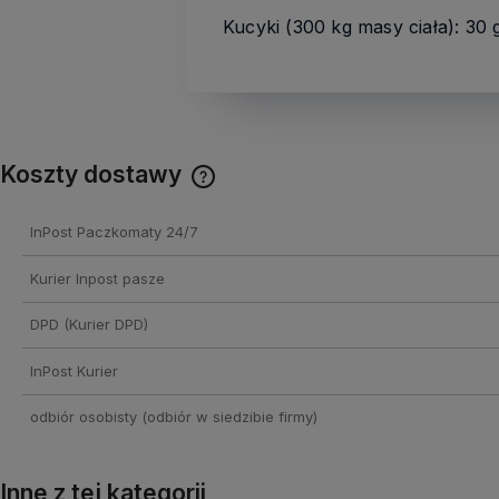
Kucyki (300 kg masy ciała): 30 
Koszty dostawy
Cena nie zawiera ewentualnych
InPost Paczkomaty 24/7
kosztów płatności
Kurier Inpost pasze
DPD
(Kurier DPD)
InPost Kurier
odbiór osobisty
(odbiór w siedzibie firmy)
Inne z tej kategorii