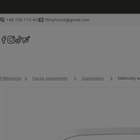
+48 726 773 413
fitmyhorse@gmail.com
FitMyHorse
Pasze, suplementy
Suplementy
Elektrolity