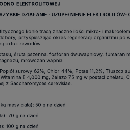
ODNO-ELEKTROLITOWEJ
SZYBKIE DZIAŁANIE - UZUPEŁNIENIE ELEKTROLITÓW-
izycznego konie tracą znaczne ilości mikro- i makroelem
dobory, przyśpieszając okres regeneracji organizmu po wys
nsportu i zawodów.
otasu, śruta pszenna, fosforan dwuwapniowy, fumaran ma
 magnezu, mrówczan wapnia
Popiół surowy 62%, Chlor 44%, Potas 11,2%, Tłuszcz s
Witamina E 4,000 mg, Żelazo 75 mg w postaci chelatu, C
ej z Saccharomyces cerevisiae.
g masy ciała): 50 g na dzień
a): 70 g na dzień
): 100 g na dzień