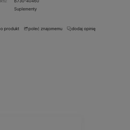
ktu:
B730-40460
Suplementy
 o produkt
dodaj opinię
poleć znajomemu