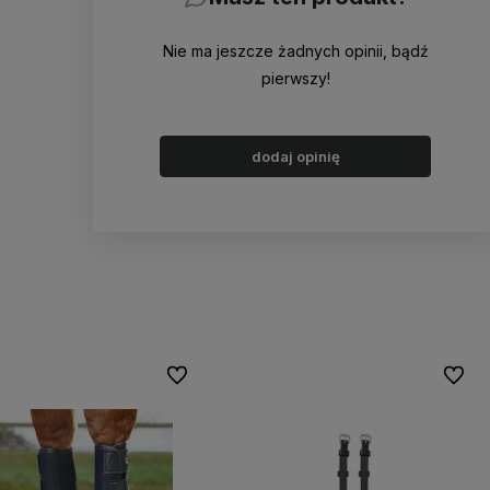
Nie ma jeszcze żadnych opinii, bądź
pierwszy!
dodaj opinię
Do ulubionych
Do ulu