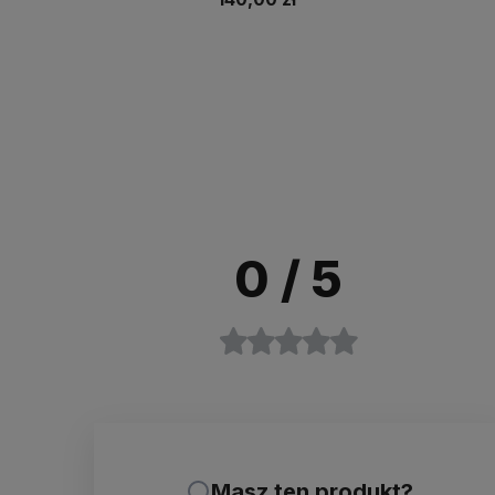
Do koszyka
Do koszyka
0
/ 5
Masz ten produkt?