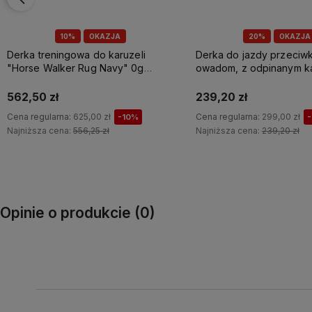
20%
OKAZJA
20%
OKAZJA
Derka do jazdy przeciwko
Derka przeciw owadom d
owadom, z odpinanym kapturem i
frędzlami "Defender" H
filtrem UV "Paso Fino" Horze
239,20 zł
231,20 zł
Cena regularna:
299,00 zł
Cena regularna:
289,00 zł
-20%
Najniższa cena:
239,20 zł
Najniższa cena:
231,20 zł
Do koszyka
Do koszyka
Opinie o produkcie (0)