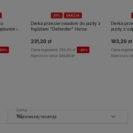
20%
OKAZJA
o jazdy z
Derka przeciw owadom i UV do
Derka prz
orze
jazdy z odpinanym kapturem "Eira"
"Cambridg
Horze
183,20 zł
194,91 zł
Cena regularna:
229,00 zł
Cena regula
-20%
-20%
Najniższa cena:
183,20 zł
Najniższa c
Do koszyka
Sortuj
wg