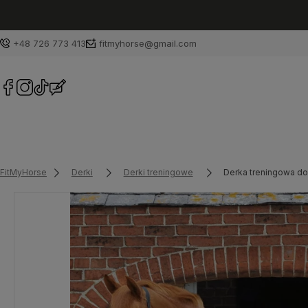
+48 726 773 413
fitmyhorse@gmail.com
FitMyHorse
Derki
Derki treningowe
Derka treningowa do