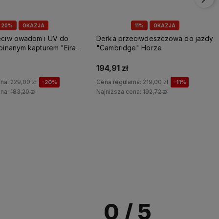
11%
OKAZJA
10%
OKAZJA
eciwdeszczowa do jazdy
Derka treningowa "Versatile
e" Horze
Exercise Navy" Ps of Sweden
521,10 zł
rna:
219,00 zł
Cena regularna:
579,00 zł
-11%
-10%
ena:
192,72 zł
Najniższa cena:
509,52 zł
Do koszyka
Do koszyka
0
/ 5