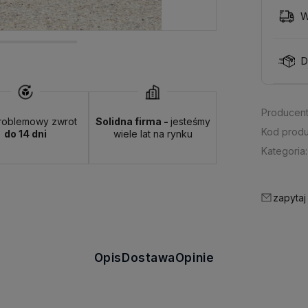
W
D
Producent
roblemowy zwrot
Solidna firma -
jesteśmy
Kod produ
do 14 dni
wiele lat na rynku
Kategoria:
zapytaj
Opis
Dostawa
Opinie