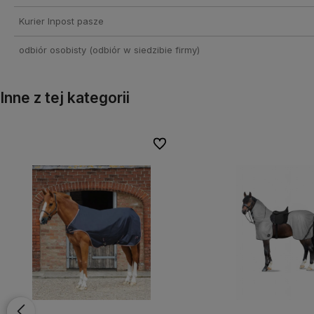
Kurier Inpost pasze
odbiór osobisty
(odbiór w siedzibie firmy)
Inne z tej kategorii
onych
onych
Do ulubionych
Do ulubionych