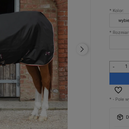
*
Kolor:
*
Rozmiar
-
*
- Pole 
D