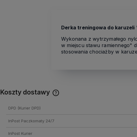
Derka treningowa do karuzeli
Wykonana z wytrzymałego nylon
w miejscu stawu ramiennego" dl
stosowania chociażby w karuzel
Koszty dostawy
Cena nie zawiera ewentualnych
DPD
(Kurier DPD)
kosztów płatności
InPost Paczkomaty 24/7
InPost Kurier