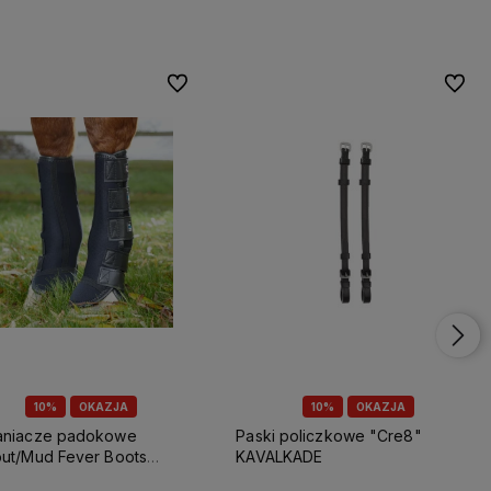
Do ulubionych
Do ulu
10%
OKAZJA
10%
OKAZJA
aniacze padokowe
Paski policzkowe "Cre8"
ut/Mud Fever Boots
KAVALKADE
er Equine