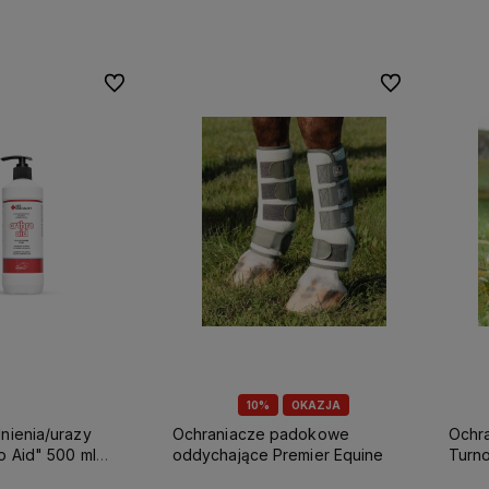
Do ulubionych
Do ulubionych
10%
OKAZJA
nienia/urazy
Ochraniacze padokowe
Ochr
o Aid" 500 ml
oddychające Premier Equine
Turno
Premi