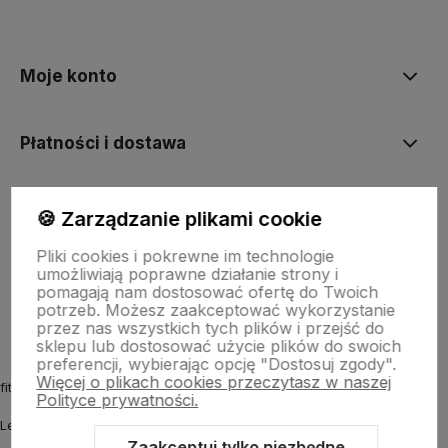
polityce prywatności
Moje konto
Płatności i dostawa
Informacje
🍪 Zarządzanie plikami cookie
Pliki cookies i pokrewne im technologie
umożliwiają poprawne działanie strony i
O nas
pomagają nam dostosować ofertę do Twoich
potrzeb. Możesz zaakceptować wykorzystanie
przez nas wszystkich tych plików i przejść do
sklepu lub dostosować użycie plików do swoich
preferencji, wybierając opcję "Dostosuj zgody".
Więcej o plikach cookies przeczytasz w naszej
fitmyhorse.pl Sklep jeździecki
Polityce prywatności.
Letnia 12
Zaakceptuj tylko niezbędne