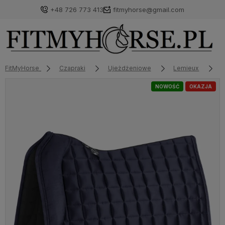
+48 726 773 413
fitmyhorse@gmail.com
FitMyHorse
Czapraki
Ujeżdżeniowe
Lemieux
C
NOWOŚĆ
OKAZJA