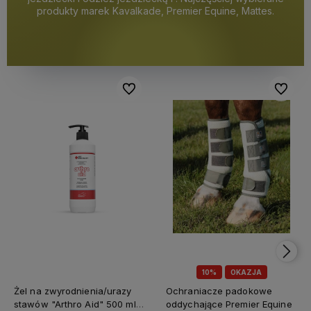
produkty marek Kavalkade, Premier Equine, Mattes.
Do ulubionych
Do ulubi
10%
OKAZJA
Żel na zwyrodnienia/urazy
Ochraniacze padokowe
stawów "Arthro Aid" 500 ml
oddychające Premier Equine