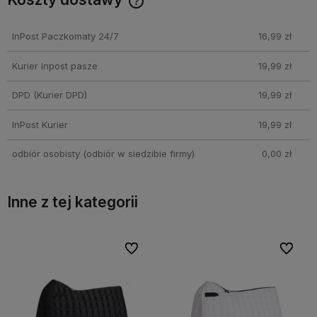
Cena nie zawiera ewentualnych kosztów płatności
InPost Paczkomaty 24/7
16,99 zł
Kurier Inpost pasze
19,99 zł
DPD
(Kurier DPD)
19,99 zł
InPost Kurier
19,99 zł
odbiór osobisty
(odbiór w siedzibie firmy)
0,00 zł
Inne z tej kategorii
lubionych
lubionych
Do ulubionych
Do ulubionych
Do ul
Do ul