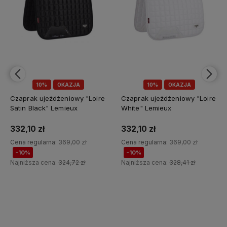
10%
OKAZJA
11%
OKAZJA
e
Czaprak ujeźdżeniowy "Loire
Czaprak ujeżdżeniowy
White" Lemieux
"Diamante Square Burgundy"
Lemieux
332,10 zł
364,01 zł
Cena regularna:
369,00 zł
Cena regularna:
409,00 zł
-10%
-11%
Najniższa cena:
328,41 zł
Najniższa cena:
359,92 zł
Do koszyka
Do koszyka