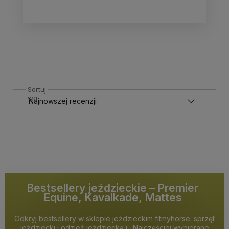
Sortuj
wg
Bestsellery jeździeckie – Premier
Equine, Kavalkade, Mattes
Odkryj bestsellery w sklepie jeździeckim fitmyhorse: sprzęt
jeździecki i odzież jeździecką i . Najczęściej wybierane