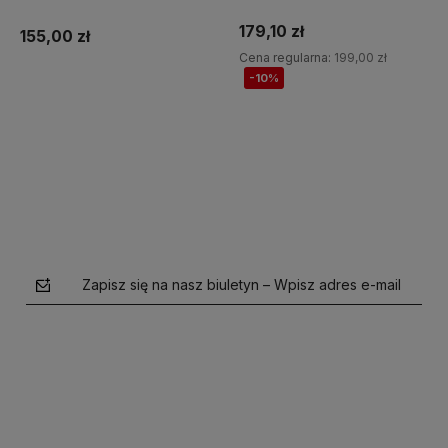
Jump It
179,10 zł
155,00 zł
Cena regularna:
199,00 zł
-10%
Do koszyka
Do koszyka
Zapisz się na nasz biuletyn – Wpisz adres e-mail