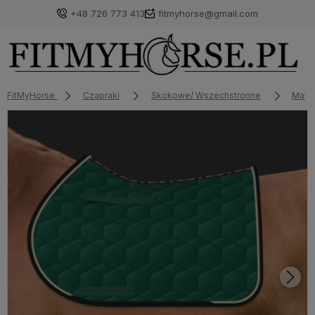
+48 726 773 413
fitmyhorse@gmail.com
FitMyHorse
Czapraki
Skokowe/ Wszechstronne
Matt