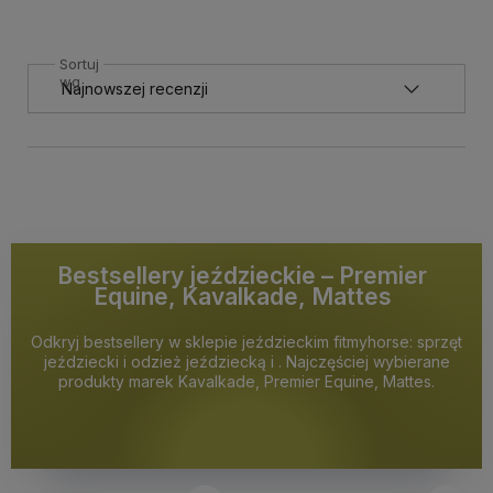
Sortuj
wg
Bestsellery jeździeckie – Premier
Equine, Kavalkade, Mattes
Odkryj bestsellery w sklepie jeździeckim fitmyhorse: sprzęt
jeździecki i odzież jeździecką i . Najczęściej wybierane
produkty marek Kavalkade, Premier Equine, Mattes.