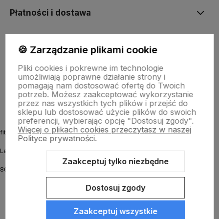
Płatności i dostawa
Informacje
🍪 Zarządzanie plikami cookie
Pliki cookies i pokrewne im technologie
umożliwiają poprawne działanie strony i
O nas
pomagają nam dostosować ofertę do Twoich
potrzeb. Możesz zaakceptować wykorzystanie
przez nas wszystkich tych plików i przejść do
sklepu lub dostosować użycie plików do swoich
preferencji, wybierając opcję "Dostosuj zgody".
Więcej o plikach cookies przeczytasz w naszej
fitmyhorse.pl Sklep jeździecki
Polityce prywatności.
Letnia 12
Zaakceptuj tylko niezbędne
86-031 Osielsko k. Bydgoszczy
Dostosuj zgody
Zaakceptuj wszystkie