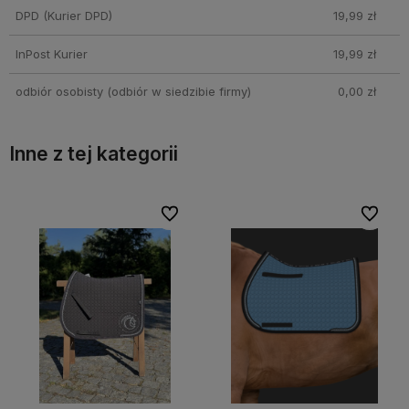
DPD
(Kurier DPD)
19,99 zł
InPost Kurier
19,99 zł
odbiór osobisty
(odbiór w siedzibie firmy)
0,00 zł
Inne z tej kategorii
bionych
bionych
Do ulubionych
Do ulubionych
Do ulubi
Do ulubi