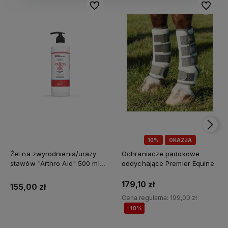
Do ulubionych
Do ulubi
10%
OKAZJA
Żel na zwyrodnienia/urazy
Ochraniacze padokowe
stawów "Arthro Aid" 500 ml
oddychające Premier Equine
Jump It
179,10 zł
155,00 zł
Cena regularna:
199,00 zł
-10%
Do koszyka