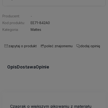
Producent:
-
Kod produktu:
EE71-842A0
Kategoria:
Mattes
zapytaj o produkt
dodaj opinię
poleć znajomemu
Opis
Dostawa
Opinie
Czaprak o większym pikowaniu z materiału