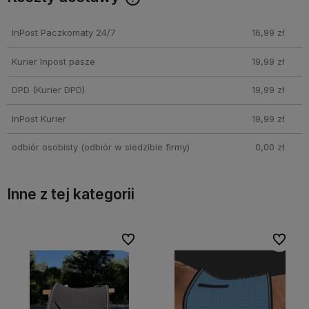
Cena nie zawiera ewentualnych kosztów płatności
InPost Paczkomaty 24/7
16,99 zł
Kurier Inpost pasze
19,99 zł
DPD
(Kurier DPD)
19,99 zł
InPost Kurier
19,99 zł
odbiór osobisty
(odbiór w siedzibie firmy)
0,00 zł
Inne z tej kategorii
bionych
bionych
Do ulubionych
Do ulubionych
Do ulubi
Do ulubi