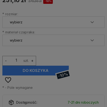
251,10 zł
279,00 zł
-10%
*
rozmiar:
*
materiał czapraka:
-
szt.
+
DO KOSZYKA
-10%
*
- Pole wymagane
Dostępność:
7-21 dni roboczych