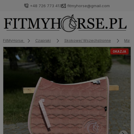
+48 726 773 413
fitmyhorse@gmail.com
FitMyHorse
Czapraki
Skokowe/ Wszechstronne
Matt
OKAZJA