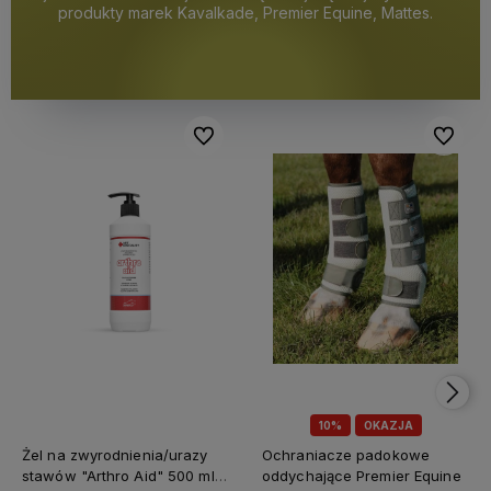
produkty marek Kavalkade, Premier Equine, Mattes.
Do ulubionych
Do ulubi
10%
OKAZJA
Żel na zwyrodnienia/urazy
Ochraniacze padokowe
stawów "Arthro Aid" 500 ml
oddychające Premier Equine