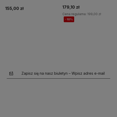
Jump It
179,10 zł
155,00 zł
Cena regularna:
199,00 zł
-10%
Do koszyka
Do koszyka
Zapisz się na nasz biuletyn – Wpisz adres e-mail