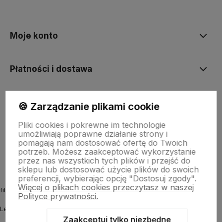
polityce prywatności
Moje konto
Płatności i dostawa
Informacje
🍪 Zarządzanie plikami cookie
Pliki cookies i pokrewne im technologie
umożliwiają poprawne działanie strony i
O nas
pomagają nam dostosować ofertę do Twoich
potrzeb. Możesz zaakceptować wykorzystanie
przez nas wszystkich tych plików i przejść do
sklepu lub dostosować użycie plików do swoich
preferencji, wybierając opcję "Dostosuj zgody".
Więcej o plikach cookies przeczytasz w naszej
fitmyhorse.pl Sklep jeździecki
Polityce prywatności.
Letnia 12
Zaakceptuj tylko niezbędne