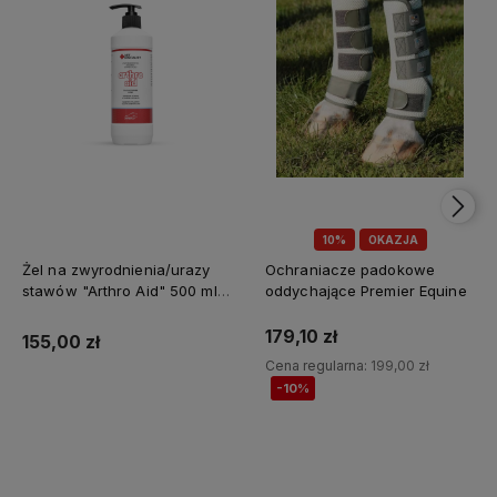
10%
OKAZJA
Żel na zwyrodnienia/urazy
Ochraniacze padokowe
stawów "Arthro Aid" 500 ml
oddychające Premier Equine
Jump It
179,10 zł
155,00 zł
Cena regularna:
199,00 zł
-10%
Do koszyka
Do koszyka