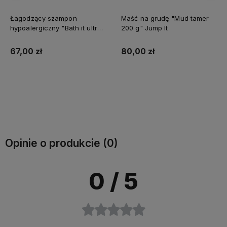
Maść na grudę "Mud tamer
Odżywka do włosów
tra
200 g" Jump It
"Wonder aid shining water"
150 ml Jump It
80,00 zł
35,00 zł
Do koszyka
Do koszyka
Opinie o produkcie (0)
0
/ 5