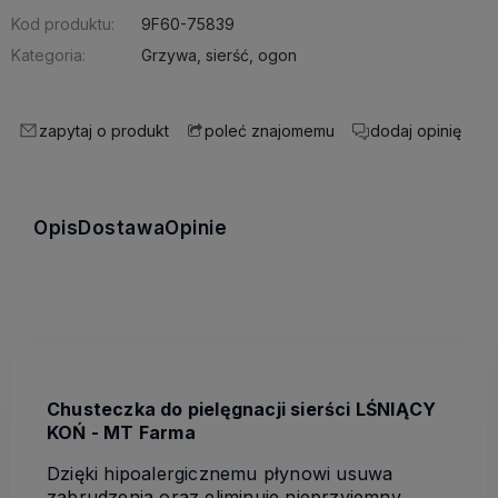
Kod produktu:
9F60-75839
Kategoria:
Grzywa, sierść, ogon
zapytaj o produkt
dodaj opinię
poleć znajomemu
Opis
Dostawa
Opinie
Chusteczka do pielęgnacji sierści LŚNIĄCY
KOŃ - MT Farma
Dzięki hipoalergicznemu płynowi usuwa
zabrudzenia oraz eliminuje nieprzyjemny