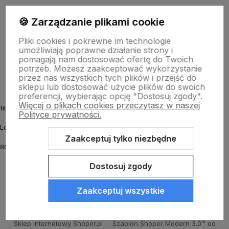
Informacje
🍪 Zarządzanie plikami cookie
Pliki cookies i pokrewne im technologie
umożliwiają poprawne działanie strony i
O nas
pomagają nam dostosować ofertę do Twoich
potrzeb. Możesz zaakceptować wykorzystanie
przez nas wszystkich tych plików i przejść do
sklepu lub dostosować użycie plików do swoich
preferencji, wybierając opcję "Dostosuj zgody".
Więcej o plikach cookies przeczytasz w naszej
fitmyhorse.pl Sklep jeździecki
Polityce prywatności.
Letnia 12
Zaakceptuj tylko niezbędne
86-031 Osielsko k. Bydgoszczy
Dostosuj zgody
Zaakceptuj wszystkie
Sklep internetowy Shoper.pl
Szablon Shoper Modern 3.0™
od