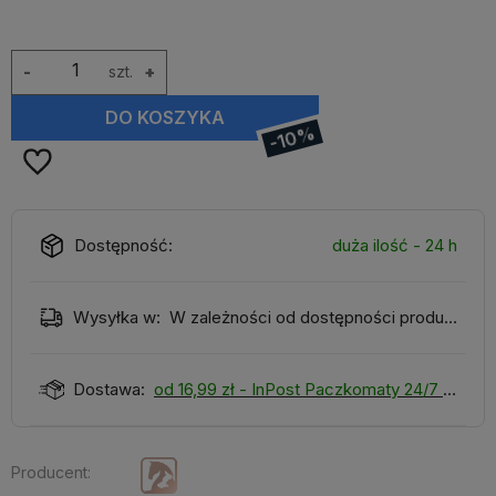
-
szt.
+
DO KOSZYKA
-10%
Dostępność:
duża ilość - 24 h
Wysyłka w:
W zależności od dostępności produktu
Dostawa:
od 16,99 zł
- InPost Paczkomaty 24/7
Producent: