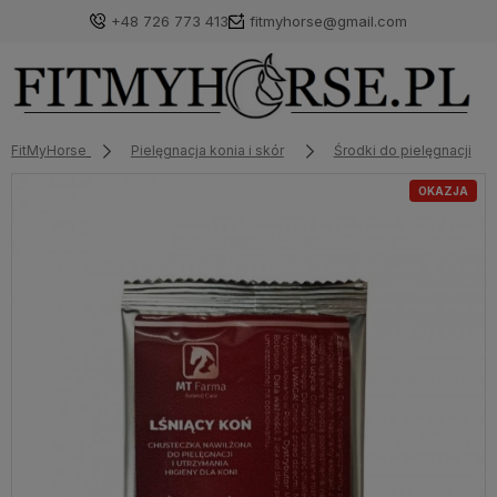
+48 726 773 413
fitmyhorse@gmail.com
FitMyHorse
Pielęgnacja konia i skór
Środki do pielęgnacji
OKAZJA