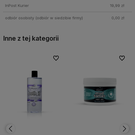
InPost Kurier
19,99 zł
odbiór osobisty
(odbiór w siedzibie firmy)
0,00 zł
Inne z tej kategorii
o ulubionych
o ulubionych
Do ulubionych
Do ulubionych
Do
Do