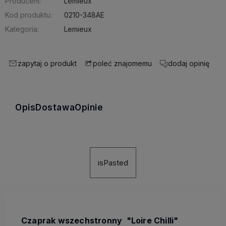
Producent:
Lemieux
Kod produktu:
0210-348AE
Kategoria:
Lemieux
zapytaj o produkt
dodaj opinię
poleć znajomemu
Opis
Dostawa
Opinie
isPasted
Czaprak wszechstronny "Loire Chilli"