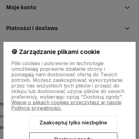
Moje konto
Płatności i dostawa
Informacje
🍪 Zarządzanie plikami cookie
Pliki cookies i pokrewne im technologie
umożliwiają poprawne działanie strony i
O nas
pomagają nam dostosować ofertę do Twoich
potrzeb. Możesz zaakceptować wykorzystanie
przez nas wszystkich tych plików i przejść do
sklepu lub dostosować użycie plików do swoich
preferencji, wybierając opcję "Dostosuj zgody".
Więcej o plikach cookies przeczytasz w naszej
fitmyhorse.pl Sklep jeździecki
Polityce prywatności.
Letnia 12
Zaakceptuj tylko niezbędne
86-031 Osielsko k. Bydgoszczy