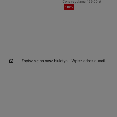
Cena regularna:
199,00 zł
-10%
Do koszyka
Do koszyka
Zapisz się na nasz biuletyn – Wpisz adres e-mail
polityce prywatności