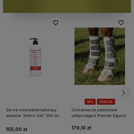
Do ulubionych
Do ulubi
10%
OKAZJA
Żel na zwyrodnienia/urazy
Ochraniacze padokowe
stawów "Arthro Aid" 500 ml
oddychające Premier Equine
Jump It
179,10 zł
155,00 zł