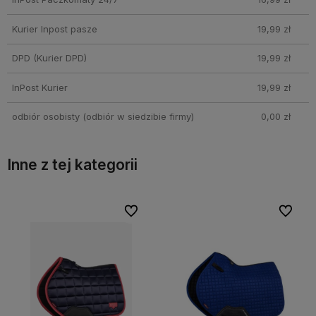
Kurier Inpost pasze
19,99 zł
DPD
(Kurier DPD)
19,99 zł
InPost Kurier
19,99 zł
odbiór osobisty
(odbiór w siedzibie firmy)
0,00 zł
Inne z tej kategorii
lubionych
lubionych
Do ulubionych
Do ulubionych
Do ul
Do ul