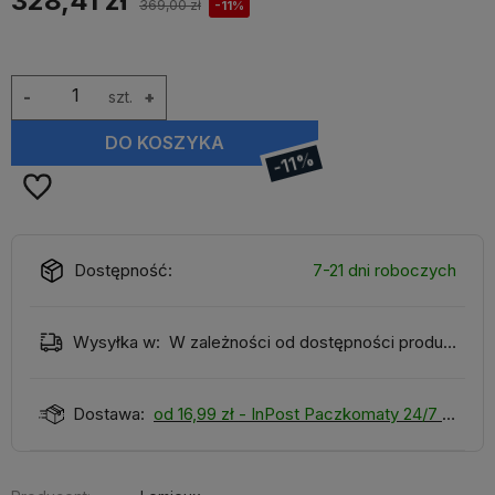
328,41 zł
369,00 zł
-11%
-
szt.
+
DO KOSZYKA
-11%
Dostępność:
7-21 dni roboczych
Wysyłka w:
W zależności od dostępności produktu
Dostawa:
od 16,99 zł
- InPost Paczkomaty 24/7