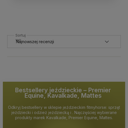
Sortuj
wg
Bestsellery jeździeckie – Premier
Equine, Kavalkade, Mattes
Odkryj bestsellery w sklepie jeździeckim fitmyhorse: sprzęt
jeździecki i odzież jeździecką i . Najczęściej wybierane
produkty marek Kavalkade, Premier Equine, Mattes.