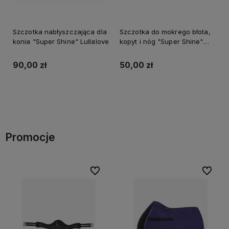
Szczotka nabłyszczająca dla
Szczotka do mokrego błota,
konia "Super Shine" Lullalove
kopyt i nóg "Super Shine"
Lullalove
90,00 zł
50,00 zł
Do koszyka
Do koszyka
Promocje
Do ulubionych
Do ulubi