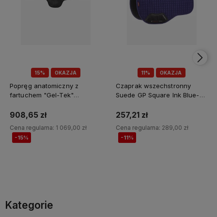
15%
OKAZJA
11%
OKAZJA
Popręg anatomiczny z
Czaprak wszechstronny
fartuchem "Gel-Tek"
Suede GP Square Ink Blue-
Lemieux
Lemieux
908,65 zł
257,21 zł
Cena regularna:
1 069,00 zł
Cena regularna:
289,00 zł
-15%
-11%
Do koszyka
Do koszyka
Kategorie