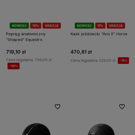
NOWOŚĆ
10%
OKAZJA
NOWOŚĆ
11%
OKAZJA
Popręg anatomiczny
Kask jeździecki "Arix II" Horze
"Shaped" Equestro
719,10 zł
470,81 zł
Cena regularna:
799,00 zł
Cena regularna:
529,00 zł
-11%
-10%
Do koszyka
Do koszyka
Do ulubionych
Do ulubi