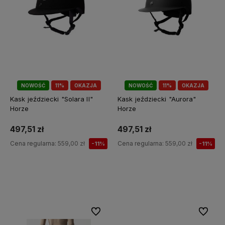
NOWOŚĆ
11%
OKAZJA
NOWOŚĆ
11%
OKAZJA
Kask jeździecki "Solara II"
Kask jeździecki "Aurora"
Horze
Horze
497,51 zł
497,51 zł
Cena regularna:
559,00 zł
Cena regularna:
559,00 zł
-11%
-11%
Do koszyka
Do koszyka
Do ulubionych
Do ulubi