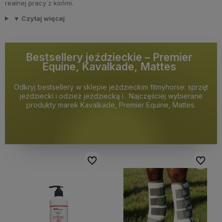
realnej pracy z końmi.
▼ Czytaj więcej
Bestsellery jeździeckie – Premier
Equine, Kavalkade, Mattes
Odkryj bestsellery w sklepie jeździeckim fitmyhorse: sprzęt
jeździecki i odzież jeździecką i . Najczęściej wybierane
produkty marek Kavalkade, Premier Equine, Mattes.
Do ulubionych
Do ulubi