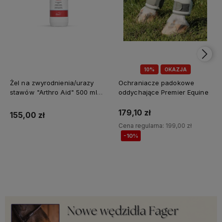
10%
OKAZJA
Żel na zwyrodnienia/urazy
Ochraniacze padokowe
stawów "Arthro Aid" 500 ml
oddychające Premier Equine
Jump It
179,10 zł
155,00 zł
Cena regularna:
199,00 zł
-10%
Do koszyka
Do koszyka