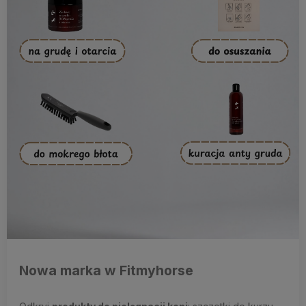
Szukasz:
lullalove szczotki
,
szczotki do pielęgnacji koni
,
akceso
Nowa marka w Fitmyhorse