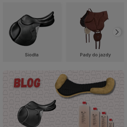
Siodła
Pady do jazdy