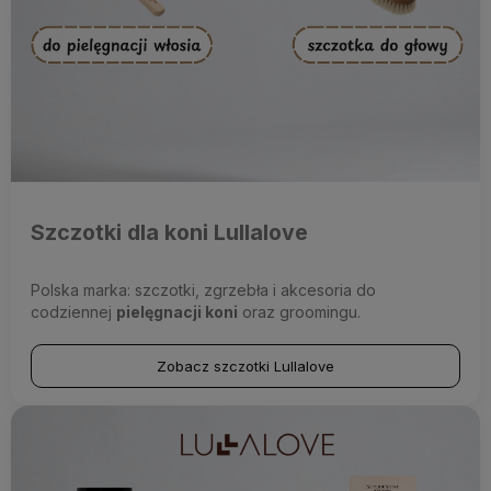
W Fitmyhorse znajdziesz
szczotki dla koni
Lullalove, szczotki z n
Szczotki dla koni Lullalove
Polska marka: szczotki, zgrzebła i akcesoria do
codziennej
pielęgnacji koni
oraz groomingu.
Zobacz szczotki Lullalove