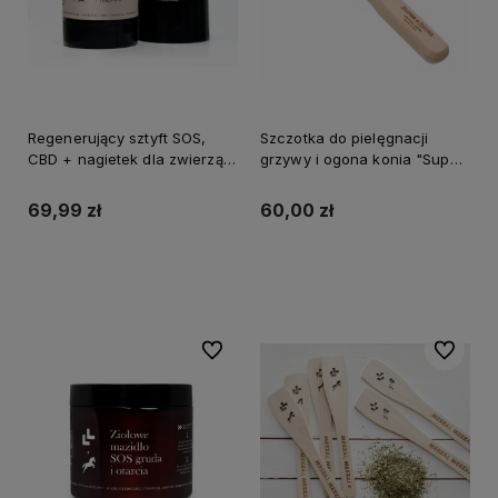
Regenerujący sztyft SOS,
Szczotka do pielęgnacji
CBD + nagietek dla zwierząt
grzywy i ogona konia "Super
Lullalove
Shine" Lullalove
69,99 zł
60,00 zł
Do koszyka
Do koszyka
Do ulubionych
Do ulubi