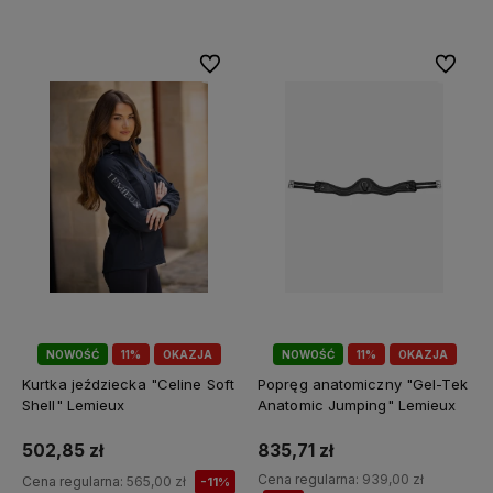
Do ulubionych
Do ulubi
NOWOŚĆ
11%
OKAZJA
NOWOŚĆ
11%
OKAZJA
Kurtka jeździecka "Celine Soft
Popręg anatomiczny "Gel-Tek
Shell" Lemieux
Anatomic Jumping" Lemieux
502,85 zł
835,71 zł
Cena regularna:
939,00 zł
Cena regularna:
565,00 zł
-11%