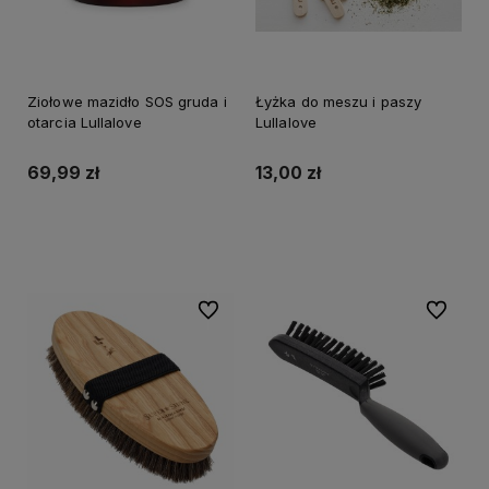
Ziołowe mazidło SOS gruda i
Łyżka do meszu i paszy
otarcia Lullalove
Lullalove
69,99 zł
13,00 zł
Do koszyka
Do koszyka
Do ulubionych
Do ulubi