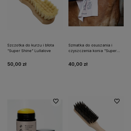
Szczotka do kurzu i błota
Szmatka do osuszania i
"Super Shine" Lullalove
czyszczenia konia "Super
Shine" Lullalove
50,00 zł
40,00 zł
Do koszyka
Do koszyka
Do ulubionych
Do ulubi