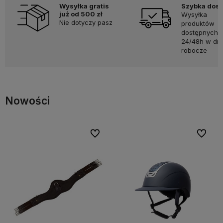
Wysyłka gratis
Szybka dos
już od 500 zł
Wysyłka
Nie dotyczy pasz
produktów
dostępnych 
24/48h w dni
robocze
Nowości
Do ulubionych
Do ulubi